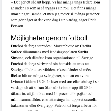
– Det ger ett sådant hopp. Vi har många unga ledare som
är under 18 som är så trygga i sin roll. Det finns många
utmaningar i samhället men jag möter så många personer
som gör något åt det varje dag i sin vardag, säger Frida
Persson.
Möjligheter genom fotboll
Cecilia
Futebol dá força startades i Mozambique av
Safaee
Sarita
tillsammans med landslagsspelaren
Simone
, och därefter kom organisationen till Sverige.
Futebol dá força skriver på sin hemsida att trots att
Sverige tillhör ett av världens rikaste länder så möts
flickor här av många svårigheter, som att en av tre
kvinnor i åldern 16-24 år lever med oro eller obehag i sin
vardag och att siffran ökar när kvinnor upp till 29 år
räknas in, att jämföras med 14 procent för pojkar och
män i samma ålder, eller att många har upplevt sexuella
trakasserier eller övergrepp. Futebol dá força arbetar för