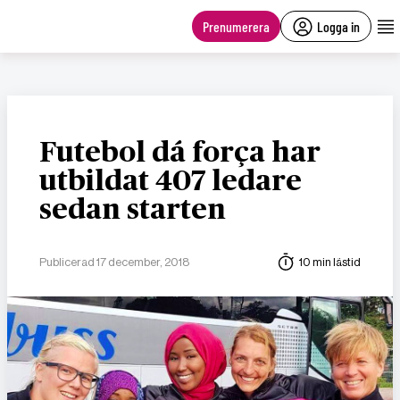
main
content
Prenumerera
Logga in
Futebol dá força har
utbildat 407 ledare
sedan starten
Publicerad 17 december, 2018
10 min lästid