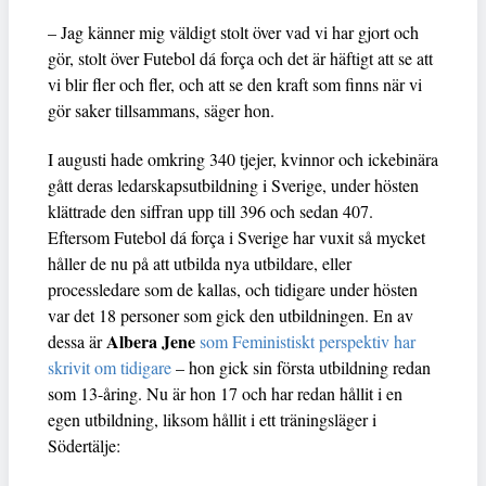
– Jag känner mig väldigt stolt över vad vi har gjort och
gör, stolt över Futebol dá força och det är häftigt att se att
vi blir fler och fler, och att se den kraft som finns när vi
gör saker tillsammans, säger hon.
I augusti hade omkring 340 tjejer, kvinnor och ickebinära
gått deras ledarskapsutbildning i Sverige, under hösten
klättrade den siffran upp till 396 och sedan 407.
Eftersom Futebol dá força i Sverige har vuxit så mycket
håller de nu på att utbilda nya utbildare, eller
processledare som de kallas, och tidigare under hösten
var det 18 personer som gick den utbildningen. En av
Albera Jene
dessa är
som Feministiskt perspektiv har
skrivit om tidigare
– hon gick sin första utbildning redan
som 13-åring. Nu är hon 17 och har redan hållit i en
egen utbildning, liksom hållit i ett träningsläger i
Södertälje: