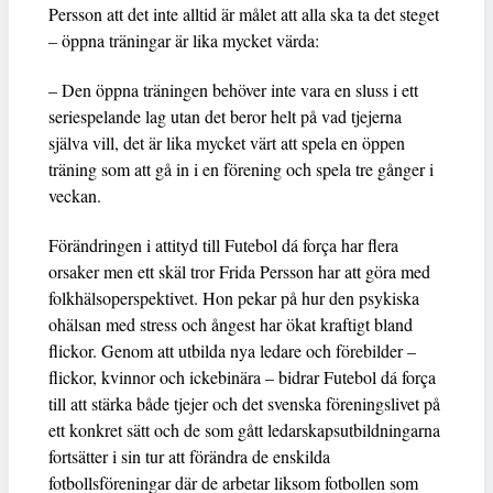
Persson att det inte alltid är målet att alla ska ta det steget
– öppna träningar är lika mycket värda:
– Den öppna träningen behöver inte vara en sluss i ett
seriespelande lag utan det beror helt på vad tjejerna
själva vill, det är lika mycket värt att spela en öppen
träning som att gå in i en förening och spela tre gånger i
veckan.
Förändringen i attityd till Futebol dá força har flera
orsaker men ett skäl tror Frida Persson har att göra med
folkhälsoperspektivet. Hon pekar på hur den psykiska
ohälsan med stress och ångest har ökat kraftigt bland
flickor. Genom att utbilda nya ledare och förebilder –
flickor, kvinnor och ickebinära – bidrar Futebol dá força
till att stärka både tjejer och det svenska föreningslivet på
ett konkret sätt och de som gått ledarskapsutbildningarna
fortsätter i sin tur att förändra de enskilda
fotbollsföreningar där de arbetar liksom fotbollen som