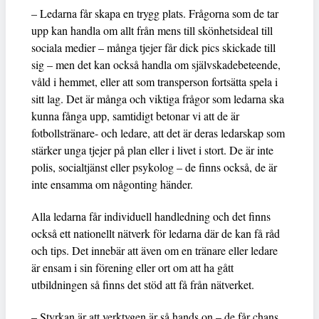
– Ledarna får skapa en trygg plats. Frågorna som de tar
upp kan handla om allt från mens till skönhetsideal till
sociala medier – många tjejer får dick pics skickade till
sig – men det kan också handla om självskadebeteende,
våld i hemmet, eller att som transperson fortsätta spela i
sitt lag. Det är många och viktiga frågor som ledarna ska
kunna fånga upp, samtidigt betonar vi att de är
fotbollstränare- och ledare, att det är deras ledarskap som
stärker unga tjejer på plan eller i livet i stort. De är inte
polis, socialtjänst eller psykolog – de finns också, de är
inte ensamma om någonting händer.
Alla ledarna får individuell handledning och det finns
också ett nationellt nätverk för ledarna där de kan få råd
och tips. Det innebär att även om en tränare eller ledare
är ensam i sin förening eller ort om att ha gått
utbildningen så finns det stöd att få från nätverket.
– Styrkan är att verktygen är så hands on – de får chans