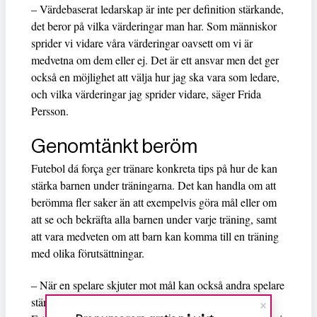
– Värdebaserat ledarskap är inte per definition stärkande,
det beror på vilka värderingar man har. Som människor
sprider vi vidare våra värderingar oavsett om vi är
medvetna om dem eller ej. Det är ett ansvar men det ger
också en möjlighet att välja hur jag ska vara som ledare,
och vilka värderingar jag sprider vidare, säger Frida
Persson.
Genomtänkt beröm
Futebol dá força ger tränare konkreta tips på hur de kan
stärka barnen under träningarna. Det kan handla om att
berömma fler saker än att exempelvis göra mål eller om
att se och bekräfta alla barnen under varje träning, samt
att vara medveten om att barn kan komma till en träning
med olika förutsättningar.
– När en spelare skjuter mot mål kan också andra spelare
stärkas: ”vad bra att du tog löpningen på kanten så