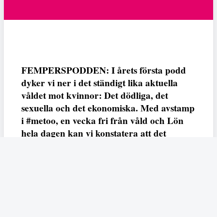
FEMPERSPODDEN: I årets första podd
dyker vi ner i det ständigt lika aktuella
våldet mot kvinnor: Det dödliga, det
sexuella och det ekonomiska. Med avstamp
i #metoo, en vecka fri från våld och Lön
hela dagen kan vi konstatera att det
varken saknas kunskap, data eller behov.
Vi efterlyser våldsprevention, ursäkter och
löneutjämnande åtgärder från såväl fack,
arbetsgivare och beslutsfattare.
Fempers