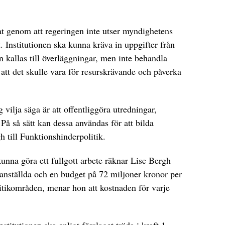
t genom att regeringen inte utser myndighetens
. Institutionen ska kunna kräva in uppgifter från
 kallas till överläggningar, men inte behandla
tt det skulle vara för resurskrävande och påverka
 vilja säga är att offentliggöra utredningar,
å så sätt kan dessa användas för att bilda
h till Funktionshinderpolitik.
kunna göra ett fullgott arbete räknar Lise Bergh
 anställda och en budget på 72 miljoner kronor per
litikområden, menar hon att kostnaden för varje
stitutionen ska enligt förslaget träda i kraft 1