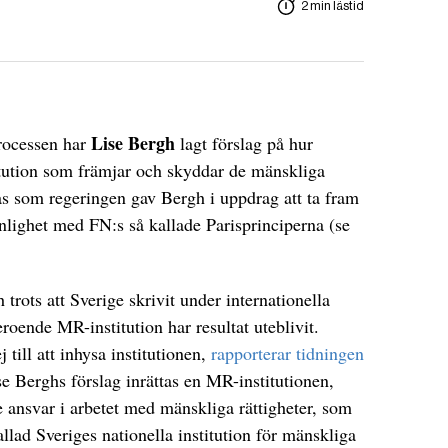
2 min lästid
Lise Bergh
rocessen har
lagt förslag på hur
itution som främjar och skyddar de mänskliga
as som regeringen gav Bergh i uppdrag att ta fram
nlighet med FN:s så kallade Parisprinciperna (se
 trots att Sverige skrivit under internationella
roende MR-institution har resultat uteblivit.
 till att inhysa institutionen,
rapporterar tidningen
se Berghs förslag inrättas en MR-institutionen,
e ansvar i arbetet med mänskliga rättigheter, som
lad Sveriges nationella institution för mänskliga