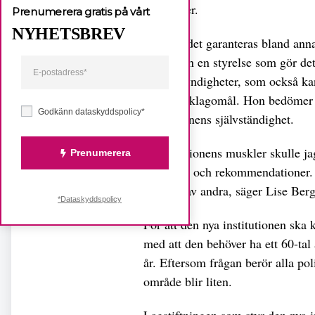
rättigheter.
Prenumerera gratis på vårt
NYHETSBREV
Oberoendet garanteras bland anna
chef, utan en styrelse som gör det
andra myndigheter, som också kan
enskilda klagomål. Hon bedömer a
Godkänn dataskyddspolicy*
institutionens självständighet.
– Institutionens muskler skulle jag
Prenumerera
rapporter och rekommendationer. P
opinion av andra, säger Lise Berg
*Dataskyddspolicy
För att den nya institutionen ska 
med att den behöver ha ett 60-tal
år. Eftersom frågan berör alla po
område blir liten.
Lagstiftningen som styr den nya in