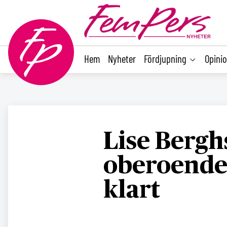
main
content
Hem
Nyheter
Fördjupning
Opini
Lise Berghs
oberoende
klart