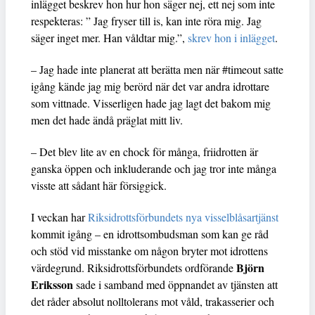
inlägget beskrev hon hur hon säger nej, ett nej som inte
respekteras: ” Jag fryser till is, kan inte röra mig. Jag
säger inget mer. Han våldtar mig.”,
skrev hon i inlägget
.
– Jag hade inte planerat att berätta men när #timeout satte
igång kände jag mig berörd när det var andra idrottare
som vittnade. Visserligen hade jag lagt det bakom mig
men det hade ändå präglat mitt liv.
– Det blev lite av en chock för många, friidrotten är
ganska öppen och inkluderande och jag tror inte många
visste att sådant här försiggick.
I veckan har
Riksidrottsförbundets nya visselblåsartjänst
kommit igång – en idrottsombudsman som kan ge råd
och stöd vid misstanke om någon bryter mot idrottens
Björn
värdegrund. Riksidrottsförbundets ordförande
Eriksson
sade i samband med öppnandet av tjänsten att
det råder absolut nolltolerans mot våld, trakasserier och