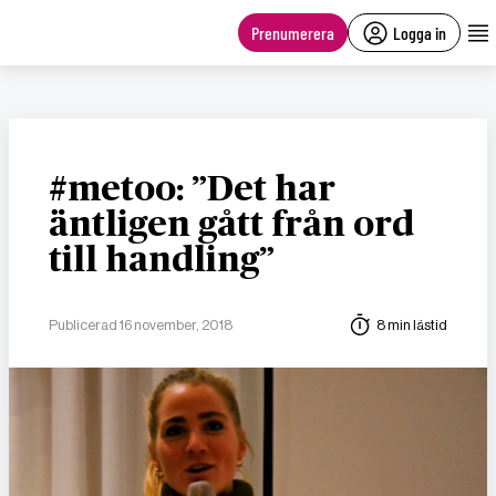
main
content
Prenumerera
Logga in
#metoo: ”Det har
äntligen gått från ord
till handling”
Publicerad 16 november, 2018
8 min lästid