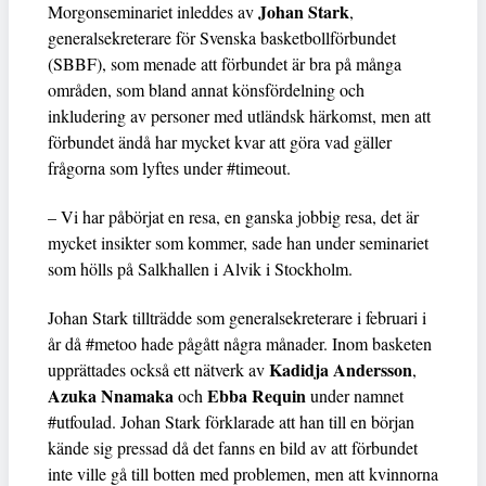
Johan Stark
Morgonseminariet inleddes av
,
generalsekreterare för Svenska basketbollförbundet
(SBBF), som menade att förbundet är bra på många
områden, som bland annat könsfördelning och
inkludering av personer med utländsk härkomst, men att
förbundet ändå har mycket kvar att göra vad gäller
frågorna som lyftes under #timeout.
– Vi har påbörjat en resa, en ganska jobbig resa, det är
mycket insikter som kommer, sade han under seminariet
som hölls på Salkhallen i Alvik i Stockholm.
Johan Stark tillträdde som generalsekreterare i februari i
år då #metoo hade pågått några månader. Inom basketen
Kadidja Andersson
upprättades också ett nätverk av
,
Azuka Nnamaka
Ebba Requin
och
under namnet
#utfoulad. Johan Stark förklarade att han till en början
kände sig pressad då det fanns en bild av att förbundet
inte ville gå till botten med problemen, men att kvinnorna