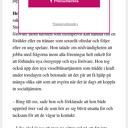
jag och alla andra vita män inom svensk idrottsrörelse.
Prenumerera
Helen Alpstig
, samordnare för värdegrundsfrågor och
sakkunnig på barn- och ungdomsidrott på
*Dataskyddspolicy
Stockholmsidrotten, berättade att hon får samtal om
förövare inom idrotten som exempelvis kan handla om en
förälder eller en tränare som sexuellt ofredar och följer
efter en ung spelare. Hon talade om nödvändigheten att
jobba med frågorna inom alla föreningar helt enkelt för
att förhindra nya övergrepp och nya förövare. Hon tog
också upp den nya visselblåsartjänsten som trädde i kraft
under torsdagen och betonade att det går att få hjälp på
många olika sätt som att avgöra när det är dags att koppla
in socialtjänsten.
– Ring till oss, sade hon och förklarade att hon både
upprörd över vad de som hör av sig blivit utsatta för och
tacksam för att de vågar ta kontakt:
– Lika glad är jag att man nu sätter ord på att det inte