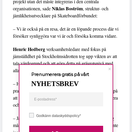
projekt utan det måste integreras i den centrala
Niklas Boström
organisationen, sade
, struktur- och
jämlikhetsutvecklare på Skateboardförbundet:
– Vi är också på en resa, det är en löpande process där vi
försöker synliggöra var vi är och försöka komma vidare.
Henric Hedberg
verksamhetsledare med fokus på
jämställdhet på Stockholmsidrotten tog upp vikten av att
tala värdegrund och att göra detta på gräsrotsnivå med
alla Stockholmsdistriktets 3 400 föreningar:
Prenumerera gratis på vårt
NYHETSBREV
– Har vi ingen värdegrund kan vi inte prata om det vi
pratar om här i dag, sade han och pekade bland annat på
att inte stanna vid att tala om problem utan även att agera
och att det ibland kan handla om att ta ett steg tillbaka:
Godkänn dataskyddspolicy*
– Jag som vit man måste också gå ut ur några rum. Jag
måste inte vara med och fatta alla beslut. Så viktig är inte