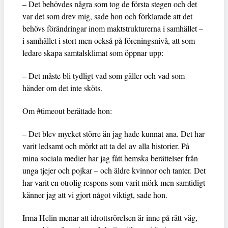
– Det behövdes några som tog de första stegen och det
var det som drev mig, sade hon och förklarade att det
behövs förändringar inom maktstrukturerna i samhället –
i samhället i stort men också på föreningsnivå, att som
ledare skapa samtalsklimat som öppnar upp:
– Det måste bli tydligt vad som gäller och vad som
händer om det inte sköts.
Om #timeout berättade hon:
– Det blev mycket större än jag hade kunnat ana. Det har
varit ledsamt och mörkt att ta del av alla historier. På
mina sociala medier har jag fått hemska berättelser från
unga tjejer och pojkar – och äldre kvinnor och tanter. Det
har varit en otrolig respons som varit mörk men samtidigt
känner jag att vi gjort något viktigt, sade hon.
Irma Helin menar att idrottsrörelsen är inne på rätt väg,