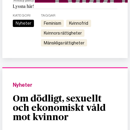
Lyssna här!
KATEGORI
TAGGAR
Nyheter
feminism
kvinnofrid
kvinnors rättigheter
mänskliga rättigheter
Nyheter
Om dödligt, sexuellt
och ekonomiskt våld
mot kvinnor