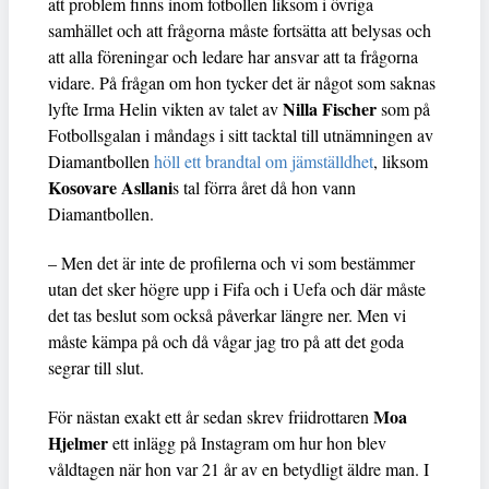
att problem finns inom fotbollen liksom i övriga
samhället och att frågorna måste fortsätta att belysas och
att alla föreningar och ledare har ansvar att ta frågorna
vidare. På frågan om hon tycker det är något som saknas
Nilla Fischer
lyfte Irma Helin vikten av talet av
som på
Fotbollsgalan i måndags i sitt tacktal till utnämningen av
Diamantbollen
höll ett brandtal om jämställdhet
, liksom
Kosovare Asllani
s tal förra året då hon vann
Diamantbollen.
– Men det är inte de profilerna och vi som bestämmer
utan det sker högre upp i Fifa och i Uefa och där måste
det tas beslut som också påverkar längre ner. Men vi
måste kämpa på och då vågar jag tro på att det goda
segrar till slut.
Moa
För nästan exakt ett år sedan skrev friidrottaren
Hjelmer
ett inlägg på Instagram om hur hon blev
våldtagen när hon var 21 år av en betydligt äldre man. I