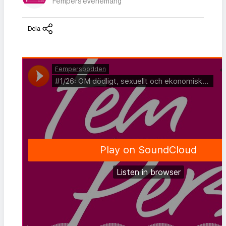
Fempers evenemang
Dela