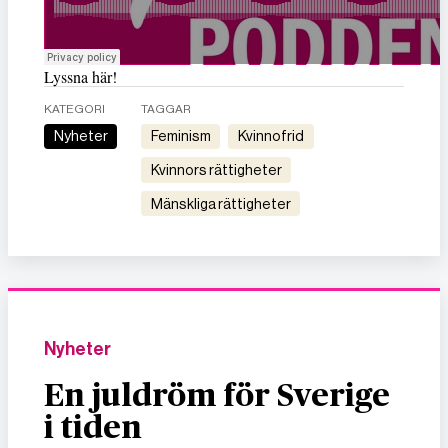
Lyssna här!
KATEGORI
TAGGAR
Nyheter
feminism
kvinnofrid
kvinnors rättigheter
mänskliga rättigheter
Nyheter
En juldröm för Sverige
i tiden