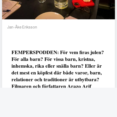
Jan-Åke Eriksson
FEMPERSPODDEN: För vem firas julen?
För alla barn? För vissa barn, kristna,
inhemska, rika eller snälla barn? Eller är
det mest en köpfest där både varor, barn,
relationer och traditioner är utbytbara?
Filmaren och författaren Arazo Arif
adresserar samtliga frågor i den första
svenska julfilmen ur ett migrantperspektiv
– En juldröm – som hade premiär i SVT
23 december.