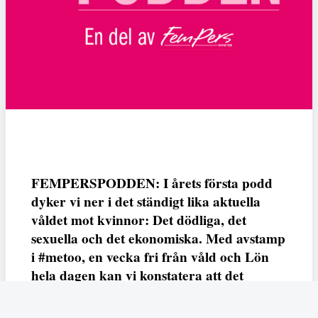
FEMPERSPODDEN: I årets första podd
dyker vi ner i det ständigt lika aktuella
våldet mot kvinnor: Det dödliga, det
sexuella och det ekonomiska. Med avstamp
i #metoo, en vecka fri från våld och Lön
hela dagen kan vi konstatera att det
varken saknas kunskap, data eller behov.
Vi efterlyser våldsprevention, ursäkter och