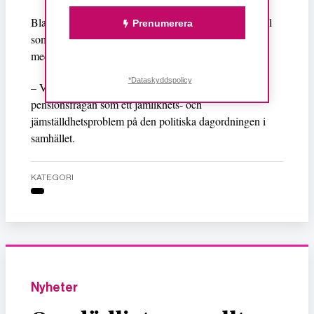
Bland annat finns planer på att skapa ett metodmaterial
Prenumerera
som möjliggör samtal om pensionssystemet och som
medlemmarna ska kunna sprida.
*Dataskyddspolicy
– Vi kommer fortsätta att arbeta för att föra upp
pensionsfrågan som ett jämlikhets- och
jämställdhetsproblem på den politiska dagordningen i
samhället.
KATEGORI
Nyheter