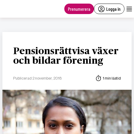
main
content
Prenumerera
Logga in
Pensionsrättvisa växer
och bildar förening
Publicerad 2 november, 2018
1 min lästid