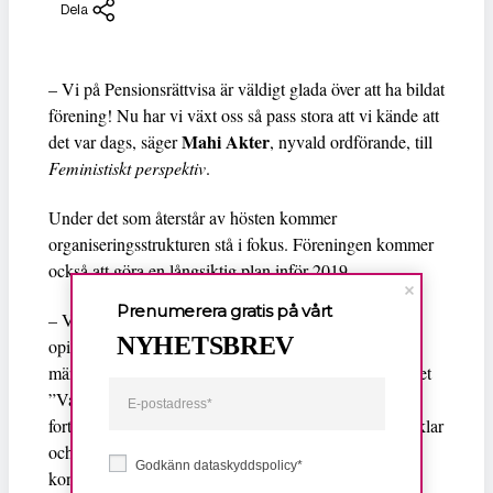
Dela
– Vi på Pensionsrättvisa är väldigt glada över att ha bildat
förening! Nu har vi växt oss så pass stora att vi kände att
Mahi Akter
det var dags, säger
, nyvald ordförande, till
Feministiskt perspektiv
.
Under det som återstår av hösten kommer
organiseringsstrukturen stå i fokus. Föreningen kommer
också att göra en långsiktig plan inför 2019.
Prenumerera gratis på vårt
– Vi kommer fortsätta att arbeta folk- och
NYHETSBREV
opinionsbildande. Vi vill göra mer av det som vi har
märkt engagerar unga som äldre, exempelvis seminariet
”Varför blir mina föräldrar fattigpensionärer”. Vi vill
fortsätta arbeta opinionsbildande genom att skriva artiklar
och uppvakta politiker, berättar Akter som ser fler
Godkänn dataskyddspolicy*
konkreta behov för de fortsatta aktiviteterna.