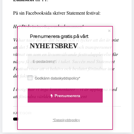
På sin Facebooksida skriver Statement festival:
Hej Diskrimineringsombudsmannen!
Prenumerera gratis på vårt
Vi har tagit del av ditt beslut och vi tycker att det är trist
NYHETSBREV
att det 5 000 kvinnor, icke-binära och transpersoner
vittnat om som en livsomvälvande festivalupplevelse får
några få cis-män att gå i taket. Succén med Statement
Festival visar att vi behövs och beslutet förändrar inte
det faktumet.
Godkänn dataskyddspolicy*
I övrigt har vi inga kommentarer – vi är upptagna med
att förändra världen. #BackaStatement
Prenumerera
KATEGORI
*Dataskyddspolicy