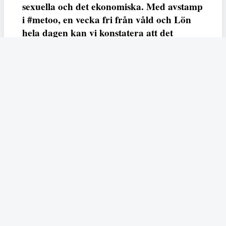
sexuella och det ekonomiska. Med avstamp
i #metoo, en vecka fri från våld och Lön
hela dagen kan vi konstatera att det
varken saknas kunskap, data eller behov.
Vi efterlyser våldsprevention, ursäkter och
löneutjämnande åtgärder från såväl fack,
arbetsgivare och beslutsfattare.
Fempers
Fempers evenemang
Dela