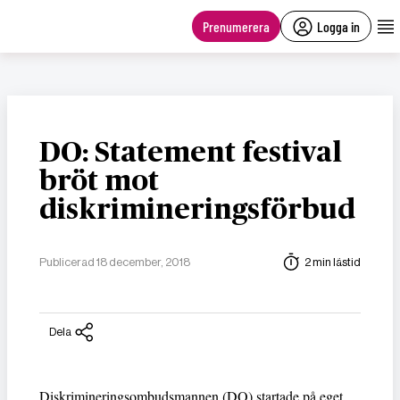
main
content
Prenumerera
Logga in
DO: Statement festival
bröt mot
diskrimineringsförbud
Publicerad 18 december, 2018
2 min lästid
Dela
Diskrimineringsombudsmannen (DO) startade på eget