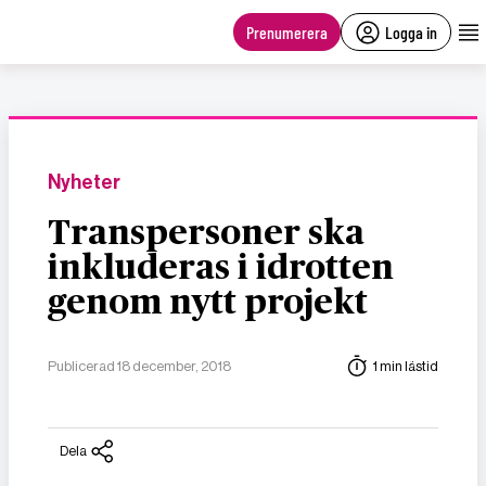
main
content
Prenumerera
Logga in
Nyheter
Transpersoner ska
inkluderas i idrotten
genom nytt projekt
Publicerad 18 december, 2018
1 min lästid
Dela