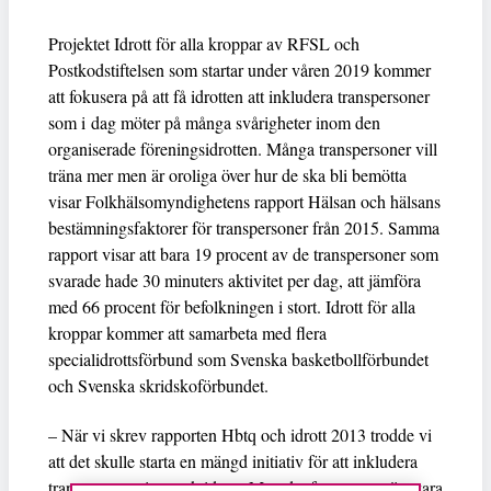
Projektet Idrott för alla kroppar av RFSL och
Postkodstiftelsen som startar under våren 2019 kommer
att fokusera på att få idrotten att inkludera transpersoner
som i dag möter på många svårigheter inom den
organiserade föreningsidrotten. Många transpersoner vill
träna mer men är oroliga över hur de ska bli bemötta
visar Folkhälsomyndighetens rapport Hälsan och hälsans
bestämningsfaktorer för transpersoner från 2015. Samma
rapport visar att bara 19 procent av de transpersoner som
svarade hade 30 minuters aktivitet per dag, att jämföra
med 66 procent för befolkningen i stort. Idrott för alla
kroppar kommer att samarbeta med flera
specialidrottsförbund som Svenska basketbollförbundet
och Svenska skridskoförbundet.
– När vi skrev rapporten Hbtq och idrott 2013 trodde vi
att det skulle starta en mängd initiativ för att inkludera
transpersoner i svensk idrott. Men det fortsatte tyvärr vara