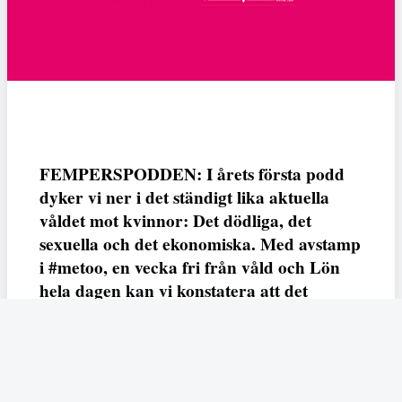
FEMPERSPODDEN: I årets första podd
dyker vi ner i det ständigt lika aktuella
våldet mot kvinnor: Det dödliga, det
sexuella och det ekonomiska. Med avstamp
i #metoo, en vecka fri från våld och Lön
hela dagen kan vi konstatera att det
varken saknas kunskap, data eller behov.
Vi efterlyser våldsprevention, ursäkter och
löneutjämnande åtgärder från såväl fack,
arbetsgivare och beslutsfattare.