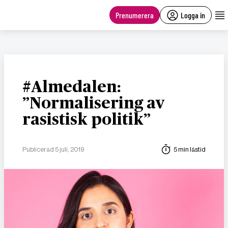
main
content
Prenumerera
Logga in
#Almedalen:
”Normalisering av
rasistisk politik”
Publicerad 5 juli, 2019
5 min lästid