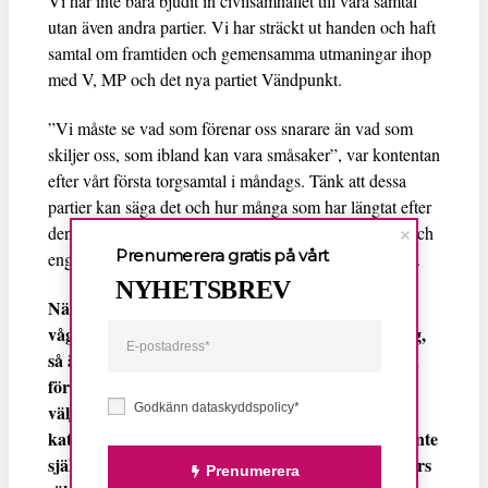
Vi har inte bara bjudit in civilsamhället till våra samtal
utan även andra partier. Vi har sträckt ut handen och haft
samtal om framtiden och gemensamma utmaningar ihop
med V, MP och det nya partiet Vändpunkt.
”Vi måste se vad som förenar oss snarare än vad som
skiljer oss, som ibland kan vara småsaker”, var kontentan
efter vårt första torgsamtal i måndags. Tänk att dessa
partier kan säga det och hur många som har längtat efter
denna gemensamma rörelse? Vilken känsla av hopp och
Prenumerera gratis på vårt
engagemang det hade kunnat ge. Men så blev det inte.
NYHETSBREV
När inte ens feministiska och antirasistiska medier
vågar bevaka årets stora demokratiska evenemang,
så är frågan vad som blir kvar. Det är inte bara en
förlust när fler organisationer från civilsamhället
väljer att tacka nej till Almedalen utan också en
Godkänn dataskyddspolicy*
katastrof när de som ska bevaka denna händelse inte
själva kan garantera sina medarbetares eller gästers
Prenumerera