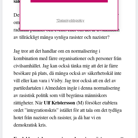
säkerhet.
Det känns lite lugnare i år, säger en del. Men frågan är
*Dataskyddspolicy
om det är avsaknaden av deltagare som anordnar
radikala punkter och events eller om det är avsaknaden
av tillräckligt många synliga rasister och nazister?
Jag tror att det handlar om en normalisering i
kombination med färre organisationer och personer från
civilsamhället. Jag kan också tänka mig att det är färre
besökare på plats, då många också av säkerhetsskäl inte
vill eller kan vara i Visby. Jag tror också att en del av
partiledartalen i Almedalen ingår i denna normalisering
av rasistisk politik som vill begränsa människors
Ulf Kristersson
rättigheter. När
(M) försöker etablera
ordet ”integrationskris” istället för att tala om det tydliga
hotet från nazister och rasister, ja då har vi en
demokratisk kris.