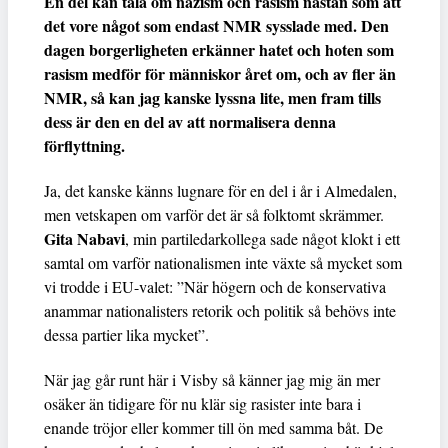
En del kan tala om nazism och rasism nästan som att
det vore något som endast NMR sysslade med. Den
dagen borgerligheten erkänner hatet och hoten som
rasism medför för människor året om, och av fler än
NMR, så kan jag kanske lyssna lite, men fram tills
dess är den en del av att normalisera denna
förflyttning.
Ja, det kanske känns lugnare för en del i år i Almedalen,
men vetskapen om varför det är så folktomt skrämmer.
Gita Nabavi
, min partiledarkollega sade något klokt i ett
samtal om varför nationalismen inte växte så mycket som
vi trodde i EU-valet: ”När högern och de konservativa
anammar nationalisters retorik och politik så behövs inte
dessa partier lika mycket”.
När jag går runt här i Visby så känner jag mig än mer
osäker än tidigare för nu klär sig rasister inte bara i
enande tröjor eller kommer till ön med samma båt. De