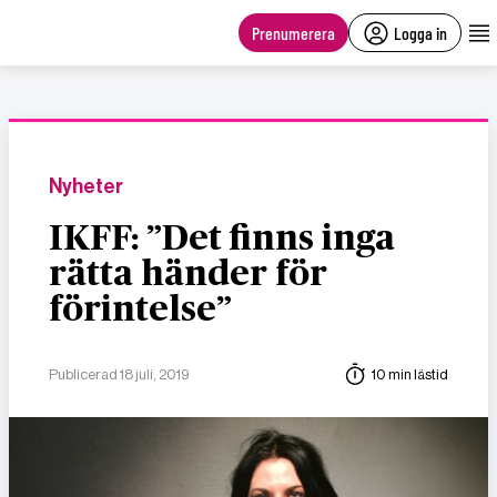
main
content
Prenumerera
Logga in
Nyheter
IKFF: ”Det finns inga
rätta händer för
förintelse”
Publicerad 18 juli, 2019
10 min lästid