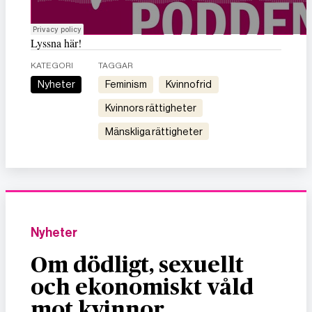
Lyssna här!
KATEGORI
TAGGAR
Nyheter
feminism
kvinnofrid
kvinnors rättigheter
mänskliga rättigheter
Nyheter
Om dödligt, sexuellt
och ekonomiskt våld
mot kvinnor