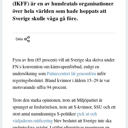
(IKFF) är en av hundratals organisationer
över hela världen som hade hoppats att
Sverige skulle våga gå före.
Dela
Fyra av fem (85 procent) vill att Sverige ska skriva under
FN:s konvention om kärnvapenförbud, enligt en
undersökning som
Palmecentret lät genomföra
inför
regeringsbeslutet. Bland kvinnor i åldern 15–29 år var
motsvarande siffra 94 procent.
Trots den starka opinionen, trots att Miljöpartiet är
sprunget ur fredsrörelsen, trots att S-kvinnor, SSU och ett
stort antal namnkunniga S-politiker
gick ut och
vädjadeom ratificering
blev beslutet att Sverige inte ska
underteckna avtalet. I stället eftersträvar regeringen en