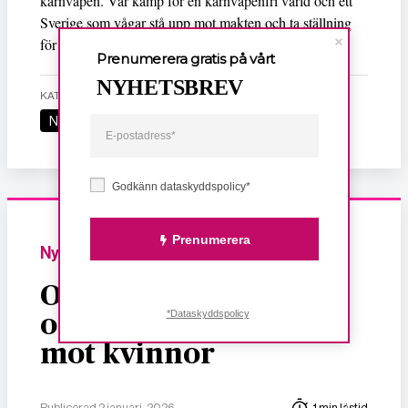
kärnvapen. Vår kamp för en kärnvapenfri värld och ett
Sverige som vågar stå upp mot makten och ta ställning
för internationella rättsliga principer fortsätter.
Prenumerera gratis på vårt
NYHETSBREV
KATEGORI
Nyheter
Godkänn dataskyddspolicy*
Prenumerera
Nyheter
Om dödligt, sexuellt
*Dataskyddspolicy
och ekonomiskt våld
mot kvinnor
Publicerad 2 januari, 2026
1 min lästid