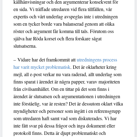
källhänvisningar och den argumenterar konsekvent för
en sida. Vi träffade utredaren vid flera tillfällen, vår
expertis och vårt underlag avspeglas inte i utredningen
som en tycker borde vara balanserad genom att olika
röster och argument får komma till tals. Förutom oss
själva har Röda korset och flera forskare sågat
slutsatserna.
– Vidare har det framkommit att
utredningens process
har varit mycket problematisk
. Det är oklarheter kring
mejl, all e-post verkar nu vara raderad, allt underlag som
finns sparat i ärendet är några papper, varav majoriteten
från civilsamhället. Om en tittar på det som finns i
ärendet är slutsatsen och argumentationen i utredningen
inte förståelig, var är resten? Det är dessutom oklart vilka
myndigheter och personer som ingått i en referensgrupp
som utredaren haft samt vad som diskuterades. Vi har
inte fått svar på dessa frågor och inga dokument eller
protokoll finns. Detta är djupt problematiskt och