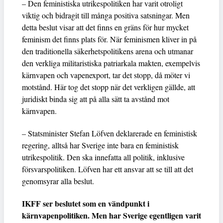
– Den feministiska utrikespolitiken har varit otroligt
viktig och bidragit till många positiva satsningar. Men
detta beslut visar att det finns en gräns för hur mycket
feminism det finns plats för. När feminismen kliver in på
den traditionella säkerhetspolitikens arena och utmanar
den verkliga militaristiska patriarkala makten, exempelvis
kärnvapen och vapenexport, tar det stopp, då möter vi
motstånd. Här tog det stopp när det verkligen gällde, att
juridiskt binda sig att på alla sätt ta avstånd mot
kärnvapen.
– Statsminister Stefan Löfven deklarerade en feministisk
regering, alltså har Sverige inte bara en feministisk
utrikespolitik. Den ska innefatta all politik, inklusive
försvarspolitiken. Löfven har ett ansvar att se till att det
genomsyrar alla beslut.
IKFF ser beslutet som en vändpunkt i
kärnvapenpolitiken. Men har Sverige egentligen varit