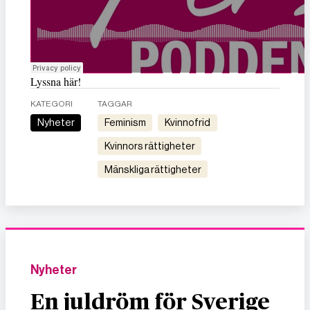
Lyssna här!
KATEGORI
TAGGAR
Nyheter
feminism
kvinnofrid
kvinnors rättigheter
mänskliga rättigheter
Nyheter
En juldröm för Sverige