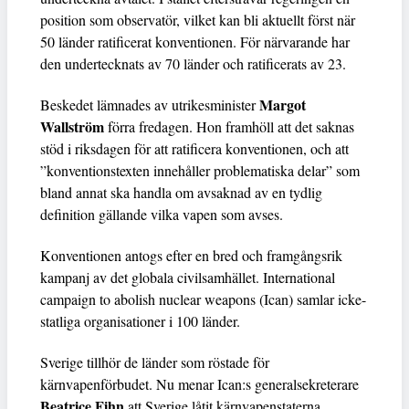
position som observatör, vilket kan bli aktuellt först när
50 länder ratificerat konventionen. För närvarande har
den undertecknats av 70 länder och ratificerats av 23.
Margot
Beskedet lämnades av utrikesminister
Wallström
förra fredagen. Hon framhöll att det saknas
stöd i riksdagen för att ratificera konventionen, och att
”konventionstexten innehåller problematiska delar” som
bland annat ska handla om avsaknad av en tydlig
definition gällande vilka vapen som avses.
Konventionen antogs efter en bred och framgångsrik
kampanj av det globala civilsamhället. International
campaign to abolish nuclear weapons (Ican) samlar icke-
statliga organisationer i 100 länder.
Sverige tillhör de länder som röstade för
kärnvapenförbudet. Nu menar Ican:s generalsekreterare
Beatrice Fihn
att Sverige låtit kärnvapenstaterna