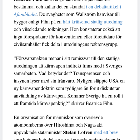
bestämma, och kallar det en skandal
i en debattartikel i
Aftonbladet
. De svagheter som Wallström hänvisar till
bygger enligt Fihn på en
hårt kritiserad statlig utredning
och vilseledande tolkningar. Hon konstaterar också att
inga förespråkare för konventionen eller företrädare för
civilsamhället fick delta i utredningens referensgrupp.
”Försvarsmakten menar i sitt remissvar till den statliga
utredningen att kärnvapen indirekt finns med i Sveriges
samarbeten. Vad betyder det? Transparensen och
insynen lyser med sin frånvaro. Nyligen släppte USA en
ny kärnvapendoktrin som tydligare än förut diskuterar
användning av kärnvapen. Kommer Sverige ha en roll i
ett framtida kärnvapenkrig?” skriver Beatrice Fihn.
En organisation för människor som överlevde
atombomberna över Hiroshima och Nagasaki
Stefan Löfven
uppvaktade statsminister
med ett brev
som betonar betydelsen av ett svenskt undertecknande.