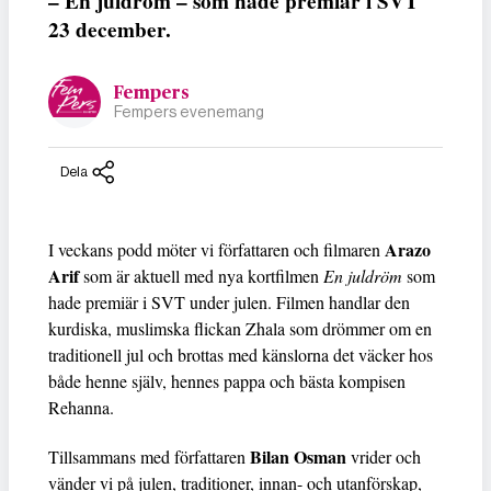
– En juldröm – som hade premiär i SVT
23 december.
Fempers
Fempers evenemang
Dela
Arazo
I veckans podd möter vi författaren och filmaren
Arif
som är aktuell med nya kortfilmen
En juldröm
som
hade premiär i SVT under julen. Filmen handlar den
kurdiska, muslimska flickan Zhala som drömmer om en
traditionell jul och brottas med känslorna det väcker hos
både henne själv, hennes pappa och bästa kompisen
Rehanna.
Bilan Osman
Tillsammans med författaren
vrider och
vänder vi på julen, traditioner, innan- och utanförskap,