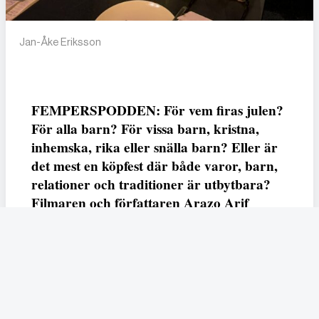
Jan-Åke Eriksson
FEMPERSPODDEN: För vem firas julen?
För alla barn? För vissa barn, kristna,
inhemska, rika eller snälla barn? Eller är
det mest en köpfest där både varor, barn,
relationer och traditioner är utbytbara?
Filmaren och författaren Arazo Arif
adresserar samtliga frågor i den första
svenska julfilmen ur ett migrantperspektiv
– En juldröm – som hade premiär i SVT
23 december.
Fempers