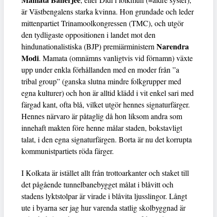
är Västbengalens starka kvinna. Hon grundade och leder
mittenpartiet Trinamoolkongressen (TMC), och utgör
den tydligaste oppositionen i landet mot den
Narendra
hindunationalistiska (BJP) premiärministern
Modi
. Mamata (omnämns vanligtvis vid förnamn) växte
upp under enkla förhållanden med en moder från ”a
tribal group” (ganska slutna mindre folkgrupper med
egna kulturer) och hon är alltid klädd i vit enkel sari med
färgad kant, ofta blå, vilket utgör hennes signaturfärger.
Hennes närvaro är påtaglig då hon liksom andra som
innehaft makten före henne målar staden, bokstavligt
talat, i den egna signaturfärgen. Borta är nu det korrupta
kommunistpartiets röda färger.
I Kolkata är istället allt från trottoarkanter och staket till
det pågående tunnelbanebygget målat i blåvitt och
stadens lyktstolpar är virade i blåvita ljusslingor. Långt
ute i byarna ser jag hur varenda statlig skolbyggnad är