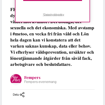
FEMPERSPODDEN: I årets första podd
dyker vi ner i det ständigt lika aktuella
*Dataskyddspolicy
våldet mot kvinnor: Det dödliga, det
sexuella och det ekonomiska. Med avstamp
i #metoo, en vecka fri från våld och Lön
hela dagen kan vi konstatera att det
varken saknas kunskap, data eller behov.
Vi efterlyser våldsprevention, ursäkter och
löneutjämnande åtgärder från såväl fack,
arbetsgivare och beslutsfattare.
Fempers
Fempers evenemang
Dela