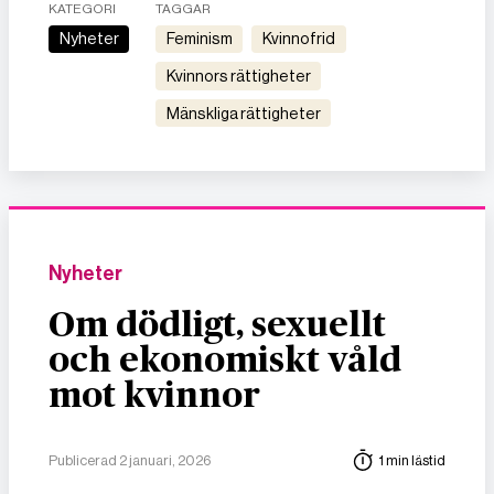
KATEGORI
TAGGAR
Nyheter
feminism
kvinnofrid
kvinnors rättigheter
mänskliga rättigheter
Nyheter
Om dödligt, sexuellt
och ekonomiskt våld
mot kvinnor
Publicerad 2 januari, 2026
1 min lästid