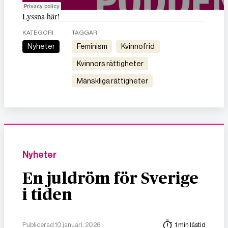
Lyssna här!
KATEGORI
TAGGAR
Nyheter
feminism
kvinnofrid
kvinnors rättigheter
mänskliga rättigheter
Nyheter
En juldröm för Sverige
i tiden
Publicerad 10 januari, 2026
1 min lästid