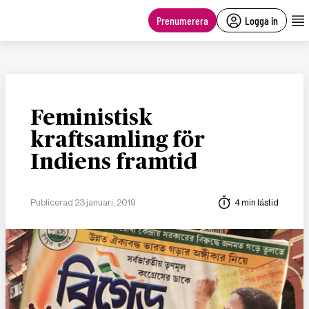
main
content
Prenumerera
Logga in
Feministisk
kraftsamling för
Indiens framtid
Publicerad 23 januari, 2019
4 min lästid