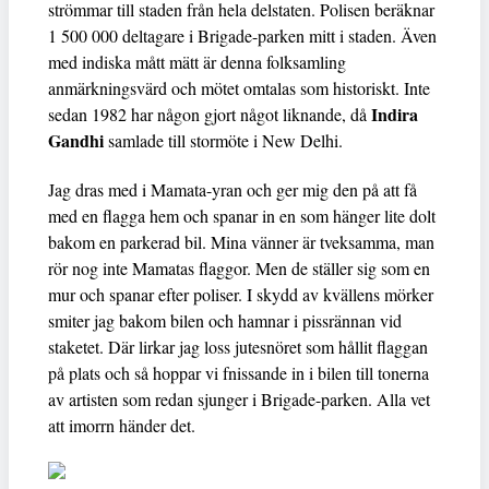
strömmar till staden från hela delstaten. Polisen beräknar
1 500 000 deltagare i Brigade-parken mitt i staden. Även
med indiska mått mätt är denna folksamling
anmärkningsvärd och mötet omtalas som historiskt. Inte
Indira
sedan 1982 har någon gjort något liknande, då
Gandhi
samlade till stormöte i New Delhi.
Jag dras med i Mamata-yran och ger mig den på att få
med en flagga hem och spanar in en som hänger lite dolt
bakom en parkerad bil. Mina vänner är tveksamma, man
rör nog inte Mamatas flaggor. Men de ställer sig som en
mur och spanar efter poliser. I skydd av kvällens mörker
smiter jag bakom bilen och hamnar i pissrännan vid
staketet. Där lirkar jag loss jutesnöret som hållit flaggan
på plats och så hoppar vi fnissande in i bilen till tonerna
av artisten som redan sjunger i Brigade-parken. Alla vet
att imorrn händer det.