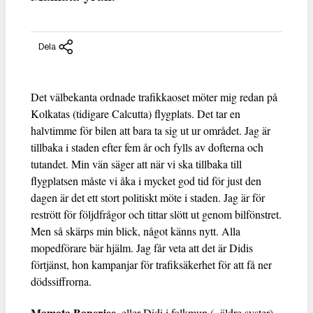
Dela
Det välbekanta ordnade trafikkaoset möter mig redan på
Kolkatas (tidigare Calcutta) flygplats. Det tar en
halvtimme för bilen att bara ta sig ut ur området. Jag är
tillbaka i staden efter fem år och fylls av dofterna och
tutandet. Min vän säger att när vi ska tillbaka till
flygplatsen måste vi åka i mycket god tid för just den
dagen är det ett stort politiskt möte i staden. Jag är för
restrött för följdfrågor och tittar slött ut genom bilfönstret.
Men så skärps min blick, något känns nytt. Alla
mopedförare bär hjälm. Jag får veta att det är Didis
förtjänst, hon kampanjar för trafiksäkerhet för att få ner
dödssiffrorna.
Mamata Banerjee
, eller Didi i folkmun (=äldre syster),