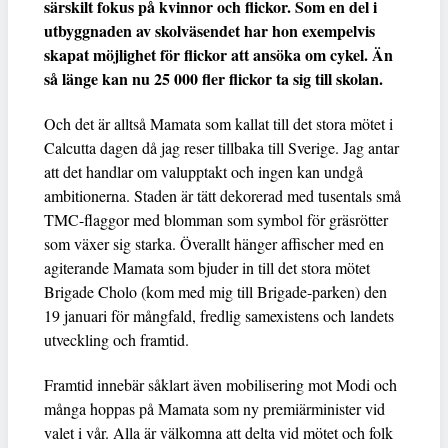
särskilt fokus på kvinnor och flickor. Som en del i
utbyggnaden av skolväsendet har hon exempelvis
skapat möjlighet för flickor att ansöka om cykel. Än
så länge kan nu 25 000 fler flickor ta sig till skolan.
Och det är alltså Mamata som kallat till det stora mötet i
Calcutta dagen då jag reser tillbaka till Sverige. Jag antar
att det handlar om valupptakt och ingen kan undgå
ambitionerna. Staden är tätt dekorerad med tusentals små
TMC-flaggor med blomman som symbol för gräsrötter
som växer sig starka. Överallt hänger affischer med en
agiterande Mamata som bjuder in till det stora mötet
Brigade Cholo (kom med mig till Brigade-parken) den
19 januari för mångfald, fredlig samexistens och landets
utveckling och framtid.
Framtid innebär såklart även mobilisering mot Modi och
många hoppas på Mamata som ny premiärminister vid
valet i vår. Alla är välkomna att delta vid mötet och folk