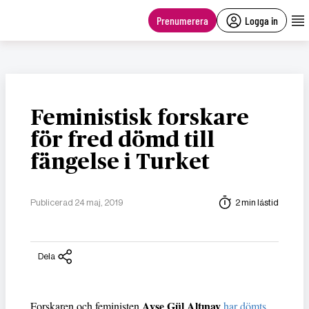
main
content
Prenumerera
Logga in
Feministisk forskare
för fred dömd till
fängelse i Turket
Publicerad 24 maj, 2019
2 min lästid
Dela
Ayşe Gül Altınay
Forskaren och feministen
har dömts