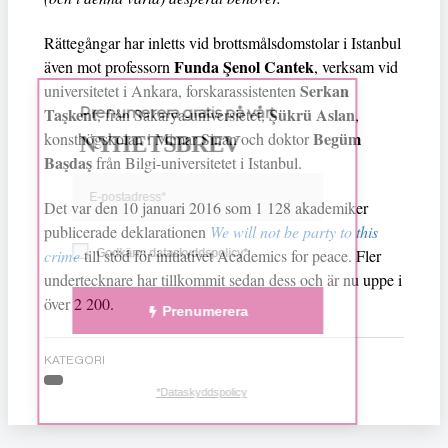
Rättegångar har inletts vid brottsmålsdomstolar i Istanbul
Funda Şenol Cantek
även mot professorn
, verksam vid
Serkan
universitetet i Ankara, forskarassistenten
Taşkent
Prenumerera gratis på vårt
Şükrü Aslan
, från Sakarya-universietet,
,
Begüm
konsthögskolan i Mimar Sinan och doktor
NYHETSBREV
Başdaş
från Bilgi-universitetet i Istanbul.
Det var den 10 januari 2016 som 1 128 akademiker
publicerade deklarationen
We will not be party to this
crime
till stöd för initiativet Academics for peace. Fler
Godkänn dataskyddspolicy*
undertecknare har tillkommit sedan dess och är nu uppe i
över 2 200.
Prenumerera
KATEGORI
*Dataskyddspolicy