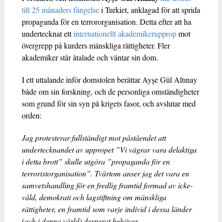
till 25 månaders fängelse
i Turkiet, anklagad för att sprida
propaganda för en terrororganisation. Detta efter att ha
undertecknat ett
internationellt akademikerupprop
mot
övergrepp på kurders mänskliga rättigheter. Fler
akademiker står åtalade och väntar sin dom.
I ett uttalande inför domstolen berättar Ayşe Gül Altınay
både om sin forskning, och de personliga omständigheter
som grund för sin syn på krigets fasor, och avslutar med
orden:
Jag protesterar fullständigt mot påståendet att
undertecknandet av uppropet ”Vi vägrar vara delaktiga
i detta brott” skulle utgöra ”propaganda för en
terroristorganisation”. Tvärtom anser jag det vara en
samvetshandling för en fredlig framtid formad av icke-
våld, demokrati och lagstiftning om mänskliga
rättigheter, en framtid som varje individ i dessa länder
(och i denna värld) desperat behöver.