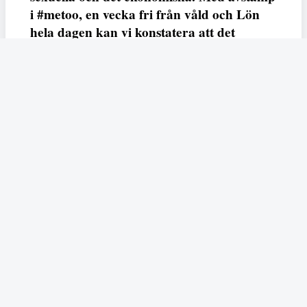
i #metoo, en vecka fri från våld och Lön
hela dagen kan vi konstatera att det
varken saknas kunskap, data eller behov.
Vi efterlyser våldsprevention, ursäkter och
löneutjämnande åtgärder från såväl fack,
arbetsgivare och beslutsfattare.
Fempers
Fempers evenemang
Dela