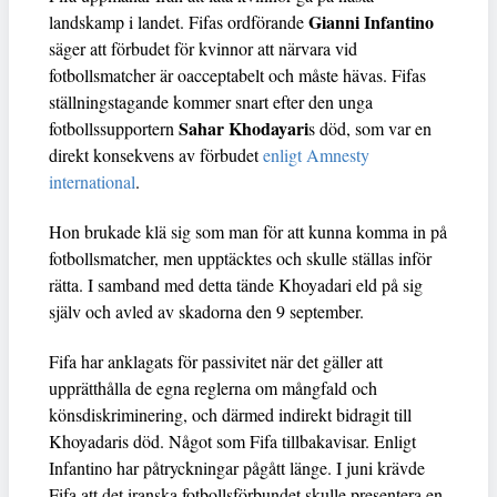
Gianni Infantino
landskamp i landet. Fifas ordförande
säger att förbudet för kvinnor att närvara vid
fotbollsmatcher är oacceptabelt och måste hävas. Fifas
ställningstagande kommer snart efter den unga
Sahar Khodayari
fotbollssupportern
s död, som var en
direkt konsekvens av förbudet
enligt Amnesty
international
.
Hon brukade klä sig som man för att kunna komma in på
fotbollsmatcher, men upptäcktes och skulle ställas inför
rätta. I samband med detta tände Khoyadari eld på sig
själv och avled av skadorna den 9 september.
Fifa har anklagats för passivitet när det gäller att
upprätthålla de egna reglerna om mångfald och
könsdiskriminering, och därmed indirekt bidragit till
Khoyadaris död. Något som Fifa tillbakavisar. Enligt
Infantino har påtryckningar pågått länge. I juni krävde
Fifa att det iranska fotbollsförbundet skulle presentera en