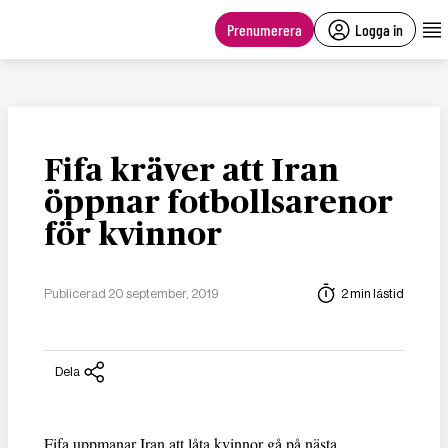
main
content
Prenumerera
Logga in
Fifa kräver att Iran
öppnar fotbollsarenor
för kvinnor
Publicerad 20 september, 2019
2 min lästid
Dela
Fifa uppmanar Iran att låta kvinnor gå på nästa