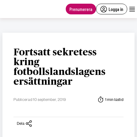
main
content
Prenumerera
Logga in
Fortsatt sekretess
kring
fotbollslandslagens
ersättningar
Publicerad 10 september, 2019
1 min lästid
Dela