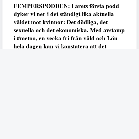
FEMPERSPODDEN: I årets första podd
dyker vi ner i det ständigt lika aktuella
våldet mot kvinnor: Det dödliga, det
sexuella och det ekonomiska. Med avstamp
i #metoo, en vecka fri från våld och Lön
hela dagen kan vi konstatera att det
varken saknas kunskap, data eller behov.
Vi efterlyser våldsprevention, ursäkter och
löneutjämnande åtgärder från såväl fack,
arbetsgivare och beslutsfattare.
Fempers
Fempers evenemang
Dela