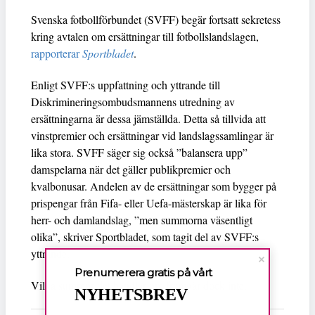
Svenska fotbollförbundet (SVFF) begär fortsatt sekretess
kring avtalen om ersättningar till fotbollslandslagen,
rapporterar
Sportbladet
.
Enligt SVFF:s uppfattning och yttrande till
Diskrimineringsombudsmannens utredning av
ersättningarna är dessa jämställda. Detta så tillvida att
vinstpremier och ersättningar vid landslagssamlingar är
lika stora. SVFF säger sig också ”balansera upp”
damspelarna när det gäller publikpremier och
kvalbonusar. Andelen av de ersättningar som bygger på
prispengar från Fifa- eller Uefa-mästerskap är lika för
herr- och damlandslag, ”men summorna väsentligt
olika”, skriver Sportbladet, som tagit del av SVFF:s
yttrande.
Prenumerera gratis på vårt
Vilka summor det handlar om framgår dock inte.
NYHETSBREV