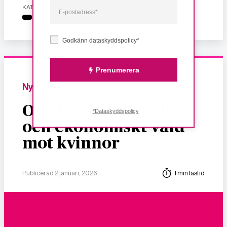
KATEGORI
Godkänn dataskyddspolicy*
Prenumerera
Nyheter
Om dödligt, sexuellt
*Dataskyddspolicy
och ekonomiskt våld
mot kvinnor
Publicerad 2 januari, 2026
1 min lästid