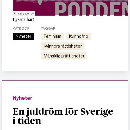
Lyssna här!
KATEGORI
TAGGAR
Nyheter
feminism
kvinnofrid
kvinnors rättigheter
mänskliga rättigheter
Nyheter
En juldröm för Sverige
i tiden