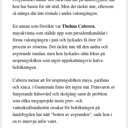
hon har basen för sitt stöd. Men det räckte inte, eftersom
så många där inte röstade i andra valomgången.
Thelma Cabrera
En annan som försökte var
,
mayakvinna som ställde upp som presidentkandidat i
första valomgången i juni och lyckades få över 10
procent av rösterna. Det räckte inte till den andra och
avgörande rundan, men hon lyckades sätta fokus på
ursprungsfolken som utgör uppskattningsvis halva
befolkningen.
Cabrera menar att för ursprungsfolken maya, garifuna
och xinca, i Guatemala finns det ingen stat. Frånvaron av
fungerande hälsovård och skolgång samt de problem
som olika megaprojekt inom gruv- och
vattenkraftsindustrin orsakar för befolkningen på
landsbygden har nått ”botten av avgrunden”, sade hon i
en tv-intervju inför valet.