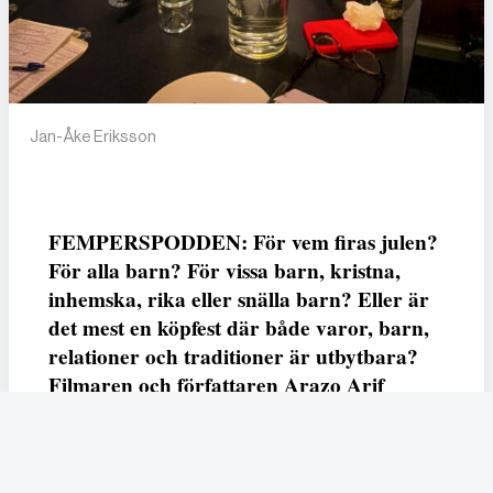
Jan-Åke Eriksson
FEMPERSPODDEN: För vem firas julen?
För alla barn? För vissa barn, kristna,
inhemska, rika eller snälla barn? Eller är
det mest en köpfest där både varor, barn,
relationer och traditioner är utbytbara?
Filmaren och författaren Arazo Arif
adresserar samtliga frågor i den första
svenska julfilmen ur ett migrantperspektiv
– En juldröm – som hade premiär i SVT