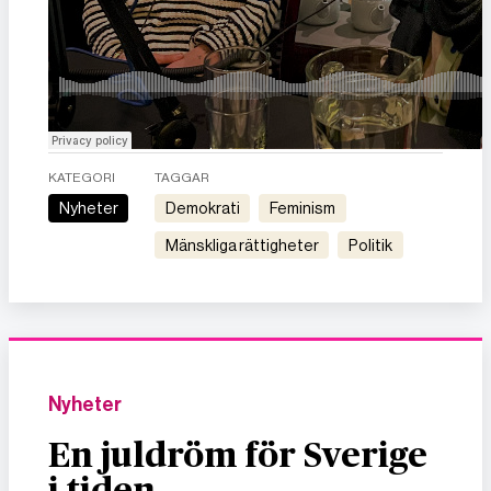
KATEGORI
TAGGAR
Nyheter
demokrati
feminism
mänskliga rättigheter
politik
Nyheter
En juldröm för Sverige