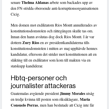
Thelma Aldanas
senare
arbete som backades upp av
den FN-stödda oberoende anti-korruptionsorganisationen
Cicig.
Men domen mot exdiktatorn Ríos Montt annullerades av
konstitutionsdomstolen och rättegången skulle tas om.
Innan den hann avslutas dog dock Ríos Montt. I år var
Zury Ríos
dottern
en av presidentkandidaterna tills
konstitutionsdomstolen i mitten av maj upphävde hennes
kandidatur, eftersom det strider mot konstitutionen att en
släkting till en exdiktator som kom till makten via en
statskupp kandiderar.
Hbtq-personer och
journalister attackeras
Jimmy Morales
Guatemalas avgående president
utsåg
Maria
en tredje kvinna till posten som riksåklagare,
Consuelo Porras
, men han beslutade att Cicig inte får