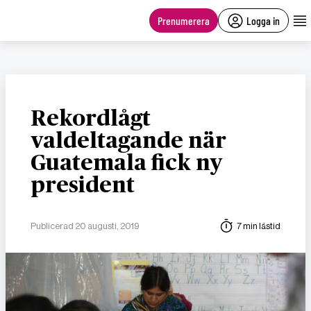
main
content
Prenumerera
Logga in
Rekordlågt
valdeltagande när
Guatemala fick ny
president
Publicerad 20 augusti, 2019
7 min lästid