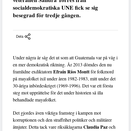
veteranen Sandra Torres från
socialdemokratiska UNE fick se sig
besegrad för tredje gången.
Dela
Under några år såg det ut som att Guatemala var på väg i
en mer demokratisk riktning. År 2013 dömdes den nu
Efraín Ríos Montt
framlidne exdiktatorn
för folkmord
på mayafolket ixil under åren 1982-1983, mitt under det
30-åriga inbördeskriget (1969-1996). Det var ett första
steg mot upprättelse för det under historien så illa
behandlade mayafolket.
Det gjordes även viktiga framsteg i kampen mot
korruptionen och den straffrihet politiker och militärer
Claudia Paz
åtnjuter. Detta tack vare riksåklagarna
och