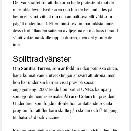
Det var straffet för att flickorna hade protesterat mot de
miserabla levnadsvillkoren och hur de behandlades på
hemmet, samt vittnat om och anmält sexuellt våld som
pågått under åratal. Efter minst sex timmar inlåsta under
dessa förhållanden satte en av tjejerna en madrass i brand
så att vakterna skulle öppna dörren, men det gjorde de
inte.
Splittrad vänster
Sandra Torres
Om
, som är född in i den politiska eliten,
hade kunnat vända utvecklingen är svårt att utröna, men
hon har under sin karriär visat prov på socialt
engagemang. 2007 ledde hon partiet UNE:s kampanj
Álvaro Colom
som gjorde hennes exmake
till president.
Under åren som följde införde hon omfattande sociala
program för att fler barn skulle gå i skolan och få tillgång
till hälsovård och vacciner.
Programmet nådde stor räckvidd ute på landsbygden, där