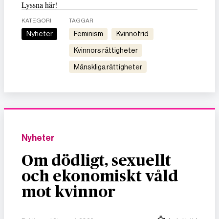
Lyssna här!
KATEGORI
TAGGAR
Nyheter
feminism
kvinnofrid
kvinnors rättigheter
mänskliga rättigheter
Nyheter
Om dödligt, sexuellt
och ekonomiskt våld
mot kvinnor