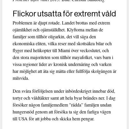
Flickor utsatta för extremt våld
Problemen är djupt rotade. Landet brottas med extrem
ojämlikhet och ojämställdhet. Klyftorna mellan de
familjer som tillhör oligarkin, det vill säga den
ekonomiska eliten, vilka reser med skottsäkra bilar och
flyger med helikopter till Miami över veckoslutet, och
den stora majoriteten som tillhör mayafolket, vars barn i
vissa regioner lider av kronisk undernäring och varken
har möjlighet att äta sig mätta eller fullfölja skolgången är
milsvida.
Den svåra förföljelsen under inbördeskriget innebar död,
tortyr och våldtäkter samt att hela byar brändes ner. I dag
försöker någon familjemedlem ”rädda” familjen undan
hungersnöd genom att försöka ta sig den farliga vägen
till USA för att jobba och skicka hem pengar.