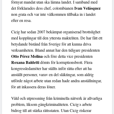
förnyat mandat utan ska lämna landet. I samband med
Ivan Velásquez
det förklarades dess chef, colombianen
non grata och var inte välkommen tillbaka in i landet
efter en resa.
Cicig har sedan 2007 bekämpat organiserad brottslighet
med kopplingar till den yttersta makteliten. De har fått ett
betydande bistånd från Sverige för att kunna driva
verksamheten. Bland annat har den tidigare presidenten
Otto Pérez Molina
och före detta vice presidenten
Roxana Baldetti
dömts för korruptionsbrott. Flera
kongressledamöter har ställts inför rätta efter att ha
anställt personer, varav en del släktingar, som aldrig
utförde något arbete utan redan hade andra anställningar,
för att inkassera deras löner.
Våld och utpressning från kriminella nätverk är allvarliga
problem, liksom gängkriminaliteten. Cicig:s arbete
bidrog till att stärka rättsstaten. Utan Cicig riskerar