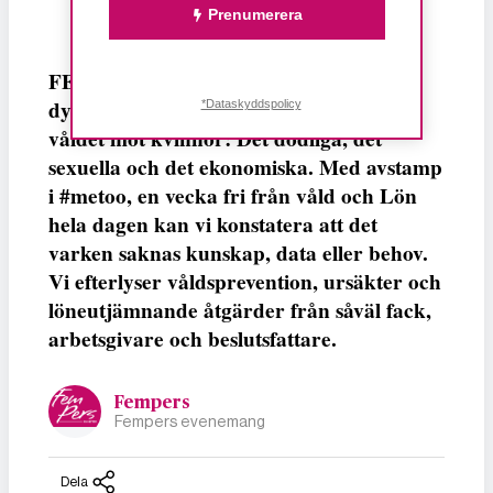
Prenumerera
FEMPERSPODDEN: I årets första podd
dyker vi ner i det ständigt lika aktuella
*Dataskyddspolicy
våldet mot kvinnor: Det dödliga, det
sexuella och det ekonomiska. Med avstamp
i #metoo, en vecka fri från våld och Lön
hela dagen kan vi konstatera att det
varken saknas kunskap, data eller behov.
Vi efterlyser våldsprevention, ursäkter och
löneutjämnande åtgärder från såväl fack,
arbetsgivare och beslutsfattare.
Fempers
Fempers evenemang
Dela