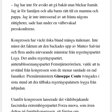
– Jag har inte för avsikt att gå bakåt utan blickar framåt.
Jag är för familjen och alla barns rätt till en mamma och
pappa. Jag är inte intresserad av att frånta någons
rättigheter, sade han under en välbevakad
presskonferens.
Kongressen har väckt ilska bland många italienare. Inte
minst det faktum att den backades upp av Matteo Salvini
och flera andra närvarande ministrar från regeringspartiet
Lega. Det andra regeringspartiet,
antietablissemangspartiet Femstjärnerörelsen, valde att ta
avstånd från kongressen som de menar samlade en rad
Giuseppe Conte
fanatiker. Premiärministern
tvingades i
sista stund att dra tillbaka regeringspalatsets logga från
inbjudan.
Utanför kongressen lanserade det våldsbejakande
fascistiska extremhögerpartiet Forza nuova, som även
deltog på familjekongressen, ett förslag om