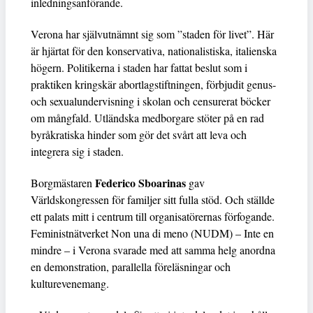
inledningsanförande.
Verona har självutnämnt sig som ”staden för livet”. Här
är hjärtat för den konservativa, nationalistiska, italienska
högern. Politikerna i staden har fattat beslut som i
praktiken kringskär abortlagstiftningen, förbjudit genus-
och sexualundervisning i skolan och censurerat böcker
om mångfald. Utländska medborgare stöter på en rad
byråkratiska hinder som gör det svårt att leva och
integrera sig i staden.
Federico Sboarinas
Borgmästaren
gav
Världskongressen för familjer sitt fulla stöd. Och ställde
ett palats mitt i centrum till organisatörernas förfogande.
Feministnätverket Non una di meno (NUDM) – Inte en
mindre – i Verona svarade med att samma helg anordna
en demonstration, parallella föreläsningar och
kulturevenemang.