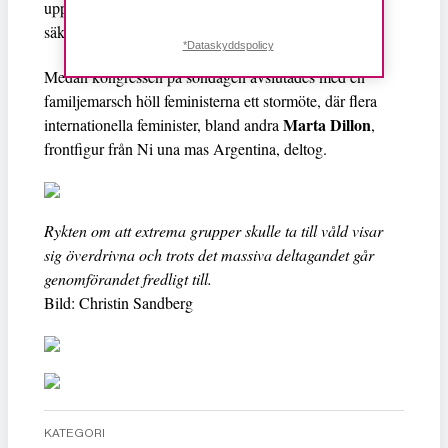
uppbackade av politiker och omringade av
säkerhetsvakter.
*Dataskyddspolicy
Medan kongressen på söndagen avslutades med en
familjemarsch höll feministerna ett stormöte, där flera
Marta Dillon
internationella feminister, bland andra
,
frontfigur från Ni una mas Argentina, deltog.
Rykten om att extrema grupper skulle ta till våld visar
sig överdrivna och trots det massiva deltagandet går
genomförandet fredligt till.
Bild: Christin Sandberg
KATEGORI