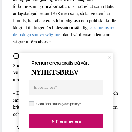
folkomröstning om aborträtten. En rättighet som i Italien
är lagstadgad sedan 1978 men som, så länge den har
funnits, har attackerats från religiösa och politiska krafter
långt ut till höger. Och dessutom ständigt
obstrueras av
de många samvetsvägrare
bland vårdpersonalen som
vägrar utföra aborter.
Offer eller maktfaktor?
Prenumerera gratis på vårt
Sociologen Elzbieta Korolczuk menar att
NYHETSBREV
Världskongressen för familjer har varit skickliga på att
utmåla sig som offer.
– De påpekar ständigt hur de osynliggörs, attackeras och
smutskastas i media och hur det framförts orättfärdig
Godkänn dataskyddspolicy*
kritik mot inbjudna talare med extrema åsikter, säger hon
och tillägger:
Prenumerera
– Men det är faktiskt de som sitter i stans största palats