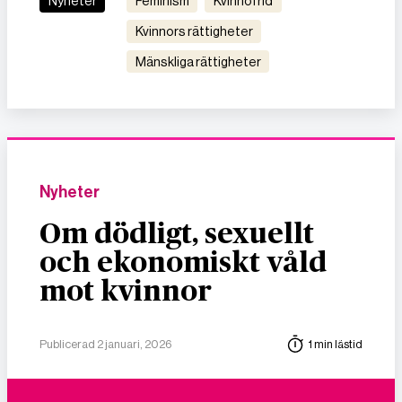
Nyheter
feminism
kvinnofrid
kvinnors rättigheter
mänskliga rättigheter
Nyheter
Om dödligt, sexuellt
och ekonomiskt våld
mot kvinnor
Publicerad 2 januari, 2026
1 min lästid