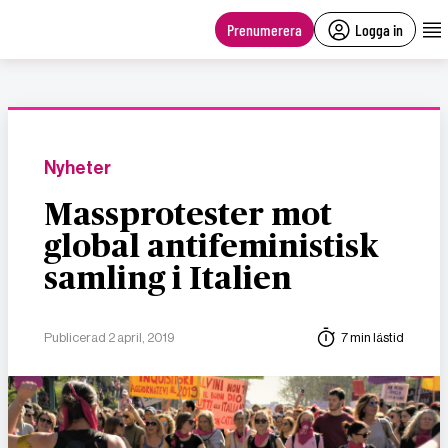
main
content
Prenumerera
Logga in
Nyheter
Massprotester mot
global antifeministisk
samling i Italien
Publicerad 2 april, 2019
7 min lästid