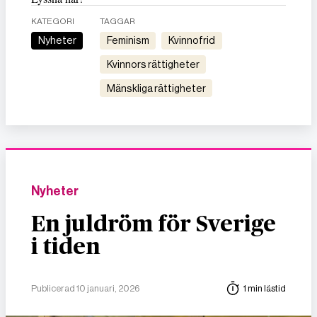
KATEGORI
TAGGAR
Nyheter
feminism
kvinnofrid
kvinnors rättigheter
mänskliga rättigheter
Nyheter
En juldröm för Sverige
i tiden
Publicerad 10 januari, 2026
1 min lästid