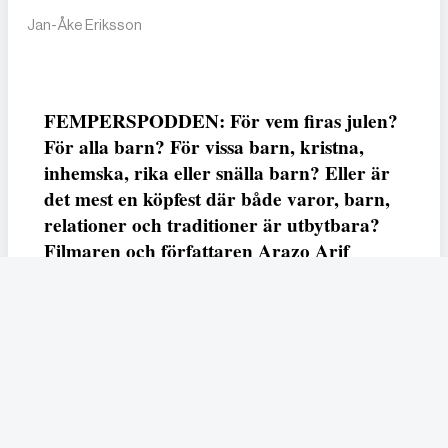
Jan-Åke Eriksson
FEMPERSPODDEN: För vem firas julen?
För alla barn? För vissa barn, kristna,
inhemska, rika eller snälla barn? Eller är
det mest en köpfest där både varor, barn,
relationer och traditioner är utbytbara?
Filmaren och författaren Arazo Arif
adresserar samtliga frågor i den första
svenska julfilmen ur ett migrantperspektiv
– En juldröm – som hade premiär i SVT
23 december.
Fempers
Fempers evenemang