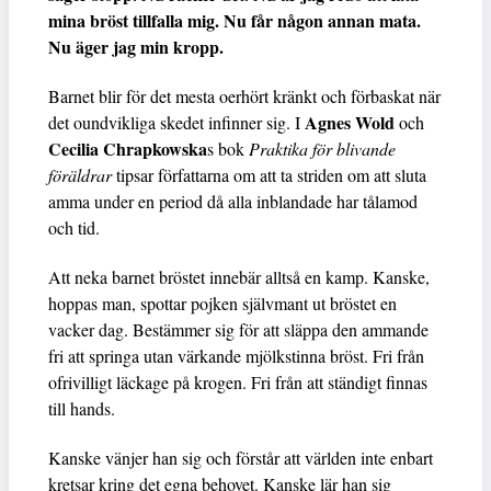
mina bröst tillfalla mig. Nu får någon annan mata.
Nu äger jag min kropp.
Barnet blir för det mesta oerhört kränkt och förbaskat när
Agnes Wold
det oundvikliga skedet infinner sig. I
och
Cecilia Chrapkowska
s bok
Praktika för blivande
föräldrar
tipsar författarna om att ta striden om att sluta
amma under en period då alla inblandade har tålamod
och tid.
Att neka barnet bröstet innebär alltså en kamp. Kanske,
hoppas man, spottar pojken självmant ut bröstet en
vacker dag. Bestämmer sig för att släppa den ammande
fri att springa utan värkande mjölkstinna bröst. Fri från
ofrivilligt läckage på krogen. Fri från att ständigt finnas
till hands.
Kanske vänjer han sig och förstår att världen inte enbart
kretsar kring det egna behovet. Kanske lär han sig