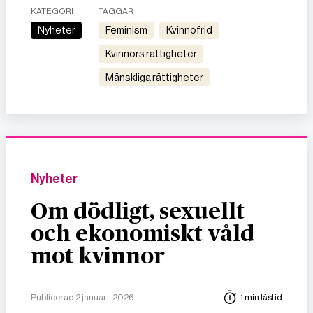
KATEGORI
TAGGAR
Nyheter
feminism
kvinnofrid
kvinnors rättigheter
mänskliga rättigheter
Nyheter
Om dödligt, sexuellt
och ekonomiskt våld
mot kvinnor
Publicerad 2 januari, 2026
1 min lästid