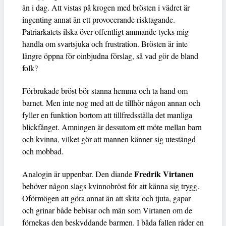
än i dag. Att vistas på krogen med brösten i vädret är
ingenting annat än ett provocerande risktagande.
Patriarkatets ilska över offentligt ammande tycks mig
handla om svartsjuka och frustration. Brösten är inte
längre öppna för oinbjudna förslag, så vad gör de bland
folk?
Förbrukade bröst bör stanna hemma och ta hand om
barnet. Men inte nog med att de tillhör någon annan och
fyller en funktion bortom att tillfredsställa det manliga
blickfånget. Amningen är dessutom ett möte mellan barn
och kvinna, vilket gör att mannen känner sig utestängd
och mobbad.
Fredrik Virtanen
Analogin är uppenbar. Den diande
behöver någon slags kvinnobröst för att känna sig trygg.
Oförmögen att göra annat än att skita och tjuta, gapar
och grinar både bebisar och män som Virtanen om de
förnekas den beskyddande barmen. I båda fallen råder en