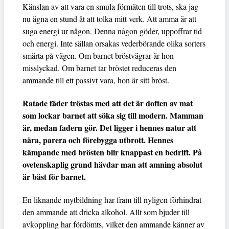
Känslan av att vara en smula förmäten till trots, ska jag
nu ägna en stund åt att tolka mitt verk. Att amma är att
suga energi ur någon. Denna någon göder, uppoffrar tid
och energi. Inte sällan orsakas vederbörande olika sorters
smärta på vägen. Om barnet bröstvägrar är hon
misslyckad. Om barnet tar bröstet reduceras den
ammande till ett passivt vara, hon är sitt bröst.
Ratade fäder tröstas med att det är doften av mat
som lockar barnet att söka sig till modern. Mamman
är, medan fadern gör. Det ligger i hennes natur att
nära, parera och förebygga utbrott. Hennes
kämpande med brösten blir knappast en bedrift. På
ovetenskaplig grund hävdar man att amning absolut
är bäst för barnet.
En liknande mytbildning har fram till nyligen förhindrat
den ammande att dricka alkohol. Allt som bjuder till
avkoppling har fördömts, vilket den ammande känner av