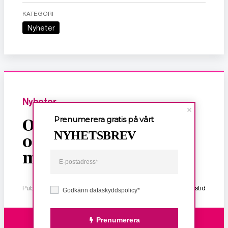
KATEGORI
Nyheter
Nyheter
Prenumerera gratis på vårt
Om dödligt, sexuellt
NYHETSBREV
och ekonomiskt våld
mot kvinnor
Publicerad 2 januari, 2026
1 min lästid
Godkänn dataskyddspolicy*
Prenumerera