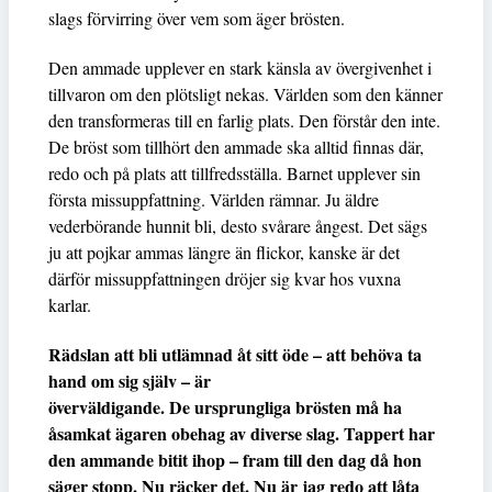
slags förvirring över vem som äger brösten.
Den ammade upplever en stark känsla av övergivenhet i
tillvaron om den plötsligt nekas. Världen som den känner
den transformeras till en farlig plats. Den förstår den inte.
De bröst som tillhört den ammade ska alltid finnas där,
redo och på plats att tillfredsställa. Barnet upplever sin
första missuppfattning. Världen rämnar. Ju äldre
vederbörande hunnit bli, desto svårare ångest. Det sägs
ju att pojkar ammas längre än flickor, kanske är det
därför missuppfattningen dröjer sig kvar hos vuxna
karlar.
Rädslan att bli utlämnad åt sitt öde – att behöva ta
hand om sig själv – är
överväldigande. De ursprungliga brösten må ha
åsamkat ägaren obehag av diverse slag. Tappert har
den ammande bitit ihop – fram till den dag då hon
säger stopp. Nu räcker det. Nu är jag redo att låta