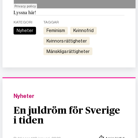
Lyssna här!
KATEGORI
TAGGAR
Nyheter
feminism
kvinnofrid
kvinnors rättigheter
mänskliga rättigheter
Nyheter
En juldröm för Sverige
i tiden