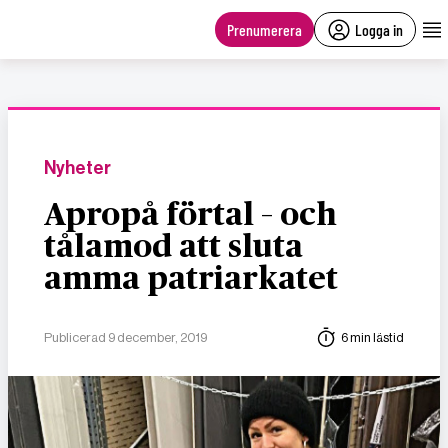
main
content
Prenumerera
Logga in
Nyheter
Apropå förtal – och
tålamod att sluta
amma patriarkatet
Publicerad 9 december, 2019
6 min lästid