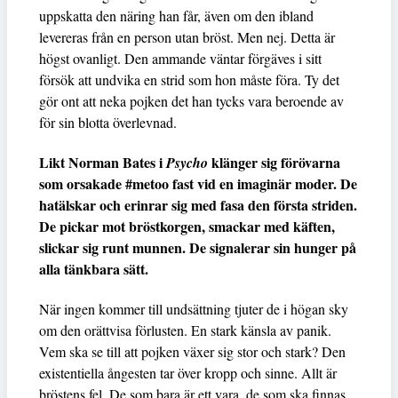
uppskatta den näring han får, även om den ibland
levereras från en person utan bröst. Men nej. Detta är
högst ovanligt. Den ammande väntar förgäves i sitt
försök att undvika en strid som hon måste föra. Ty det
gör ont att neka pojken det han tycks vara beroende av
för sin blotta överlevnad.
Likt Norman Bates i
klänger sig förövarna
Psycho
som orsakade #metoo fast vid en imaginär moder. De
hatälskar och erinrar sig med fasa den första striden.
De pickar mot bröstkorgen, smackar med käften,
slickar sig runt munnen. De signalerar sin hunger på
alla tänkbara sätt.
När ingen kommer till undsättning tjuter de i högan sky
om den orättvisa förlusten. En stark känsla av panik.
Vem ska se till att pojken växer sig stor och stark? Den
existentiella ångesten tar över kropp och sinne. Allt är
bröstens fel. De som bara är ett vara, de som ska finnas