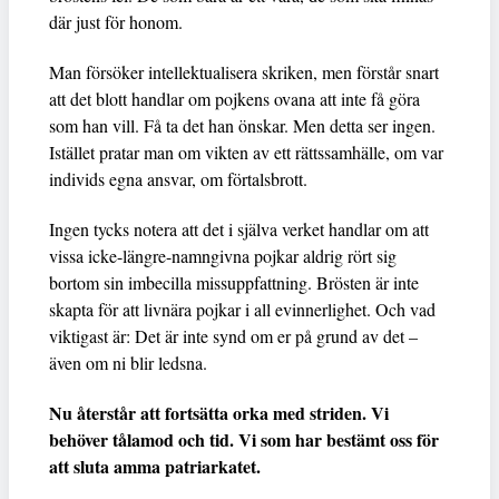
där just för honom.
Man försöker intellektualisera skriken, men förstår snart
att det blott handlar om pojkens ovana att inte få göra
som han vill. Få ta det han önskar. Men detta ser ingen.
Istället pratar man om vikten av ett rättssamhälle, om var
individs egna ansvar, om förtalsbrott.
Ingen tycks notera att det i själva verket handlar om att
vissa icke-längre-namngivna pojkar aldrig rört sig
bortom sin imbecilla missuppfattning. Brösten är inte
skapta för att livnära pojkar i all evinnerlighet. Och vad
viktigast är: Det är inte synd om er på grund av det –
även om ni blir ledsna.
Nu återstår att fortsätta orka med striden. Vi
behöver tålamod och tid. Vi som har bestämt oss för
att sluta amma patriarkatet.