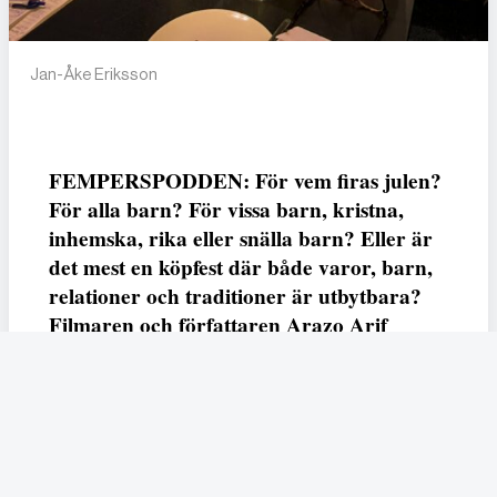
Jan-Åke Eriksson
FEMPERSPODDEN: För vem firas julen?
För alla barn? För vissa barn, kristna,
inhemska, rika eller snälla barn? Eller är
det mest en köpfest där både varor, barn,
relationer och traditioner är utbytbara?
Filmaren och författaren Arazo Arif
adresserar samtliga frågor i den första
svenska julfilmen ur ett migrantperspektiv
– En juldröm – som hade premiär i SVT
23 december.