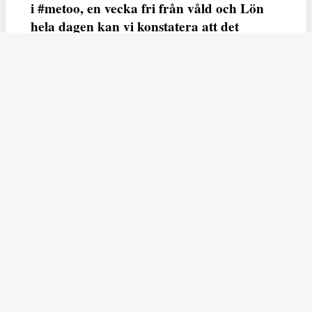
i #metoo, en vecka fri från våld och Lön
hela dagen kan vi konstatera att det
varken saknas kunskap, data eller behov.
Vi efterlyser våldsprevention, ursäkter och
löneutjämnande åtgärder från såväl fack,
arbetsgivare och beslutsfattare.
Fempers
Fempers evenemang
Dela