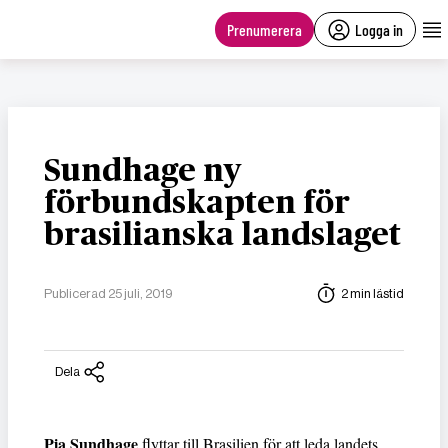
main
content
Prenumerera
Logga in
Sundhage ny
förbundskapten för
brasilianska landslaget
Publicerad 25 juli, 2019
2 min lästid
Dela
Pia Sundhage
flyttar till Brasilien för att leda landets