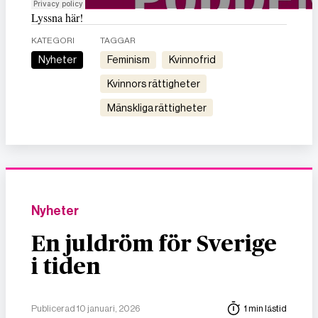
Lyssna här!
KATEGORI
TAGGAR
Nyheter
feminism
kvinnofrid
kvinnors rättigheter
mänskliga rättigheter
Nyheter
En juldröm för Sverige
i tiden
Publicerad 10 januari, 2026
1 min lästid