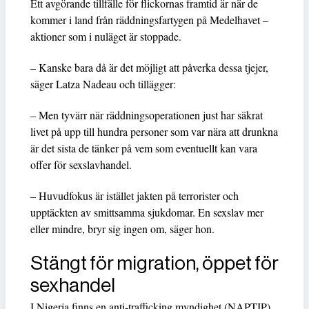
Ett avgörande tillfälle för flickornas framtid är när de
kommer i land från räddningsfartygen på Medelhavet –
aktioner som i nuläget är stoppade.
– Kanske bara då är det möjligt att påverka dessa tjejer,
säger Latza Nadeau och tillägger:
– Men tyvärr när räddningsoperationen just har säkrat
livet på upp till hundra personer som var nära att drunkna
är det sista de tänker på vem som eventuellt kan vara
offer för sexslavhandel.
– Huvudfokus är istället jakten på terrorister och
upptäckten av smittsamma sjukdomar. En sexslav mer
eller mindre, bryr sig ingen om, säger hon.
Stängt för migration, öppet för
sexhandel
I Nigeria finns en anti-trafficking myndighet (NAPTIP)