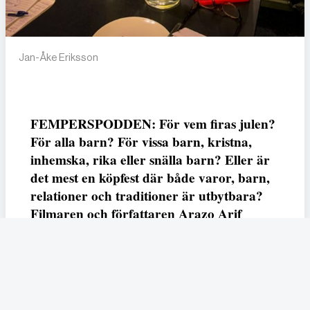
Jan-Åke Eriksson
FEMPERSPODDEN: För vem firas julen?
För alla barn? För vissa barn, kristna,
inhemska, rika eller snälla barn? Eller är
det mest en köpfest där både varor, barn,
relationer och traditioner är utbytbara?
Filmaren och författaren Arazo Arif
adresserar samtliga frågor i den första
svenska julfilmen ur ett migrantperspektiv
– En juldröm – som hade premiär i SVT
23 december.