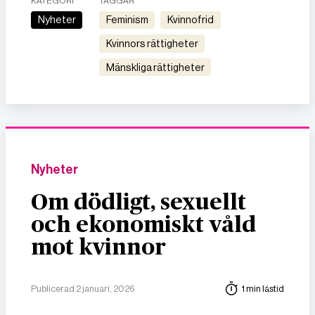
KATEGORI
TAGGAR
Nyheter
feminism
kvinnofrid
kvinnors rättigheter
mänskliga rättigheter
Nyheter
Om dödligt, sexuellt
och ekonomiskt våld
mot kvinnor
Publicerad 2 januari, 2026
1 min lästid