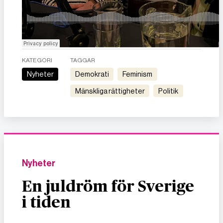
KATEGORI
TAGGAR
Nyheter
demokrati
feminism
mänskliga rättigheter
politik
Nyheter
En juldröm för Sverige
i tiden