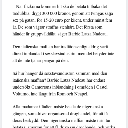
– När flickorna kommer hit ska de betala tillbaka det
tredubbla, drygt 300 000 kronor, genom att tvingas sälja
sex på gatan, för 15-20 euro per klient, under minst fem
år. De som vägrar straffas stenhårt. Det första som
händer är gruppvåldtäkt, säger Barbie Latza Nadeau.
Den italienska maffian har traditionsenligt aldrig varit
direkt inblandad i sexslavsindustrin, men det betyder inte
att de inte tjänar pengar på den.
Så hur hänger då sexslavsindustrin samman med den
italienska maffian? Barbie Latza Nadeau har endast
undersökt Camorrans inblandning i områden i Castel
Volturno, inte långt från Rom och Neapel.
Alla madamer i Italien måste betala de nigerianska
gängen, som driver organiserad droghandel, för att få
deras beskydd. Den nigerianska maffian måste i sin tur
betala Camorran för att få driva sin droghandel och verka