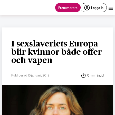
main
content
Prenumerera
Logga in
I sexslaveriets Europa
blir kvinnor både offer
och vapen
Publicerad 15 januari, 2019
8 min lästid