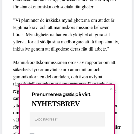
för sina ekonomiska och sociala rättigheter:
”Vi påminner de irakiska myndigheterna om att det är
legitima krav, och att människors missnöje behöver
höras. Myndigheterna har en skyldighet att göra sitt
yttersta för att stödja sina medborgare att få ihop sina liv,
inklusive genom att tillgodose deras rätt till arbete.”
Människorättskommissionen oroas av rapporter om att
säkerhetsstyrkor använt skarp ammunition och
gummikulor i en del områden, och även avfyrat
tårgasbehållare rakt mot demonstranter. Den irakiska
regeringen uppmanas att säkerställa människors rätt att
Prenumerera gratis på vårt
samlas till fredliga protester och att använda sin
NYHETSBREV
yttrandefrihet. FN:s männskorättskommission påminner
om att folksamlingar vanligtvis ska kunna hanteras utan
våldsanvändning och att skjutvapen får endast
förekomma som en sista utväg, vid direkt risk för liv eller
allvarlig skada. Alla incidenter där säkerhetsstyrkors