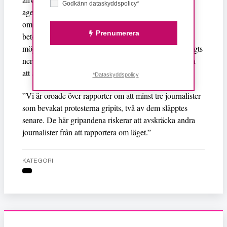
Godkänn dataskyddspolicy*
agerande resulterat i dödsfall och skador ska utredas
omedelbart, på ett oberoende och transparent sätt,
Prenumerera
betonar FN-organet, som också beklagar bristen på
möjligheter till kommunikation då internettjänster stängts
ner i stora delar av landet och journalister hindrats från
att arbeta.
*Dataskyddspolicy
”Vi är oroade över rapporter om att minst tre journalister
som bevakat protesterna gripits, två av dem släpptes
senare. De här gripandena riskerar att avskräcka andra
journalister från att rapportera om läget.”
KATEGORI