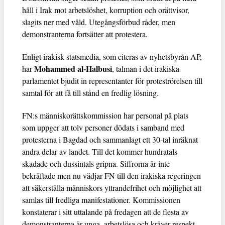
håll i Irak mot arbetslöshet, korruption och orättvisor,
slagits ner med våld. Utegångsförbud råder, men
demonstranterna fortsätter att protestera.
Enligt irakisk statsmedia, som citeras av nyhetsbyrån AP,
Mohammed al-Halbusi
har
, talman i det irakiska
parlamentet bjudit in representanter för proteströrelsen till
samtal för att få till stånd en fredlig lösning.
FN:s människorättskommission har personal på plats
som uppger att tolv personer dödats i samband med
protesterna i Bagdad och sammanlagt ett 30-tal inräknat
andra delar av landet. Till det kommer hundratals
skadade och dussintals gripna. Siffrorna är inte
bekräftade men nu vädjar FN till den irakiska regeringen
att säkerställa människors yttrandefrihet och möjlighet att
samlas till fredliga manifestationer. Kommissionen
konstaterar i sitt uttalande på fredagen att de flesta av
demonstranterna är unga, arbetslösa och kräver respekt