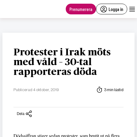
main
content
Prenumerera
Logga in
Protester i Irak möts
med våld – 30-tal
rapporteras döda
Publicerad 4 oktober, 2019
3 min lästid
Dela
Dödssiffran stiger sedan protester, som brutit ut på flera