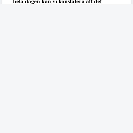
hela dagen kan vi konstatera att det
varken saknas kunskap, data eller behov.
Vi efterlyser våldsprevention, ursäkter och
löneutjämnande åtgärder från såväl fack,
arbetsgivare och beslutsfattare.
Fempers
Fempers evenemang
Dela