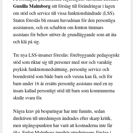
Gunilla Malmborg
sitt förslag till förändringar i lagen
om stöd och service till vissa funktionshindrade (LSS).
Staten föreslås bli ensam huvudman för den personliga
assistansen, och en schablon om femton timmars
assistans för behov utöver de grundläggande som att äta
och klä på sig.
Tre nya LSS-insatser föreslås: förebyggande pedagogiskt
stöd som riktar sig till personer med stor och varaktig
psykisk funktionsnedsättning, personlig service och
boendestöd som både barn och vuxna kan få, och för
barn under 16 år ersätts personlig assistans med en ny
insats kallad personligt stöd till barn som kommunerna
skulle svara för.
Några krav på besparingar har inte funnits, sedan
direktiven till utredningen ändrades efter skarp kritik,
men utgångspunkten har varit att kostnaderna inte får
öka. Enligt Malmborg innebär utredningens förslag i