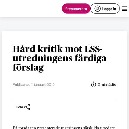
main
content
Prenumerera
Logga in
Hård kritik mot LSS-
utredningens färdiga
förslag
Publicerad 11 januari, 2019
3 min lästid
Dela
På torsdagen presenterade regeringens särskilda utredare