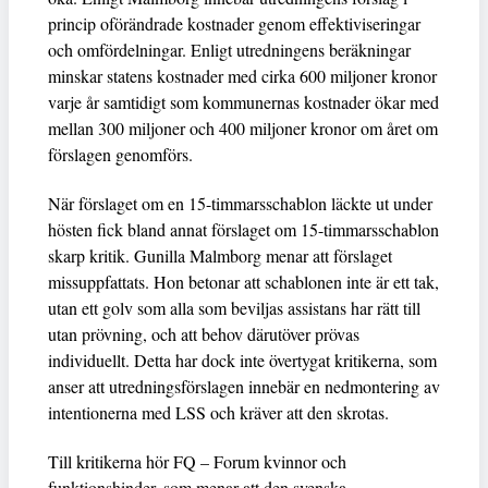
princip oförändrade kostnader genom effektiviseringar
och omfördelningar. Enligt utredningens beräkningar
minskar statens kostnader med cirka 600 miljoner kronor
varje år samtidigt som kommunernas kostnader ökar med
mellan 300 miljoner och 400 miljoner kronor om året om
förslagen genomförs.
När förslaget om en 15-timmarsschablon läckte ut under
hösten fick bland annat förslaget om 15-timmarsschablon
skarp kritik. Gunilla Malmborg menar att förslaget
missuppfattats. Hon betonar att schablonen inte är ett tak,
utan ett golv som alla som beviljas assistans har rätt till
utan prövning, och att behov därutöver prövas
individuellt. Detta har dock inte övertygat kritikerna, som
anser att utredningsförslagen innebär en nedmontering av
intentionerna med LSS och kräver att den skrotas.
Till kritikerna hör FQ – Forum kvinnor och
funktionshinder, som menar att den svenska