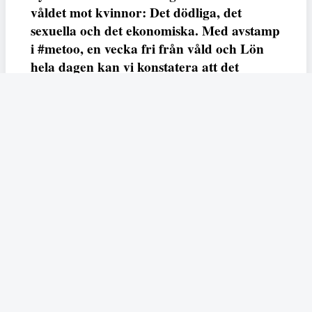
våldet mot kvinnor: Det dödliga, det
sexuella och det ekonomiska. Med avstamp
i #metoo, en vecka fri från våld och Lön
hela dagen kan vi konstatera att det
varken saknas kunskap, data eller behov.
Vi efterlyser våldsprevention, ursäkter och
löneutjämnande åtgärder från såväl fack,
arbetsgivare och beslutsfattare.
Fempers
Fempers evenemang
Dela