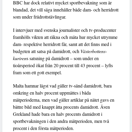
BBC har dock relativt mycket sportbevakning som är
blandad, det vill säga innehåller både dam- och herridrott
som under friidrottstävlingar.
I intervjuer med svenska journalister och tv-producenter
framhölls vikten att räkna och mäta hur mycket utrymme
dam- respektive herridrott får, samt att det finns med i
budgeten att satsa på damidrott, och
Västerbottens-
kuriren
s satsning på damidrott – som under en
tioårsperiod ökat från 20 procent till 43 procent – lyfts
fram som ett gott exempel.
Malta hamnar lägst vad gäller tv-sänd damidrott, bara
omkring en halv procent uppmättes i båda
mätperioderna, men vad gäller artiklar på nätet gavs en
bättre bild med knappt åtta procents damidrott. Även
Grekland hade bara en halv procents damidrott i
sportbevakningen i den andra mätperioden, men två
procent i den första mätperioden.