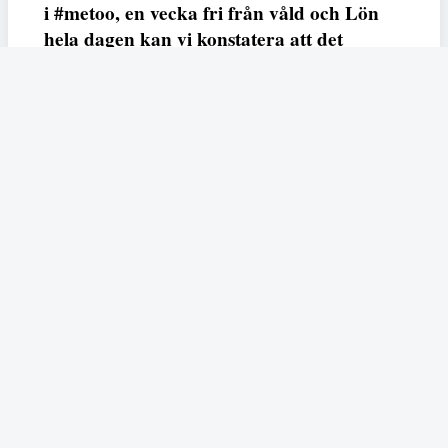
i #metoo, en vecka fri från våld och Lön
hela dagen kan vi konstatera att det
varken saknas kunskap, data eller behov.
Vi efterlyser våldsprevention, ursäkter och
löneutjämnande åtgärder från såväl fack,
arbetsgivare och beslutsfattare.
Fempers
Fempers evenemang
Dela