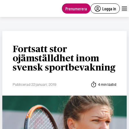
main
content
Prenumerera
Logga in
Fortsatt stor
ojämställdhet inom
svensk sportbevakning
Publicerad 22 januari, 2019
4 min lästid