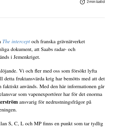
2 min lästid
n
The intercept
och franska grävnätverket
mliga dokument, att Saabs radar- och
änds i Jemenkriget.
vslöjande. Vi och fler med oss som försökt lyfta
ll detta fruktansvärda krig har bemötts med att det
en faktiskt används. Med den här informationen går
 delansvar som vapenexportörer har för det enorma
erström
ansvarig för nedrustningsfrågor på
eningen.
an S, C, L och MP finns en punkt som tar tydlig