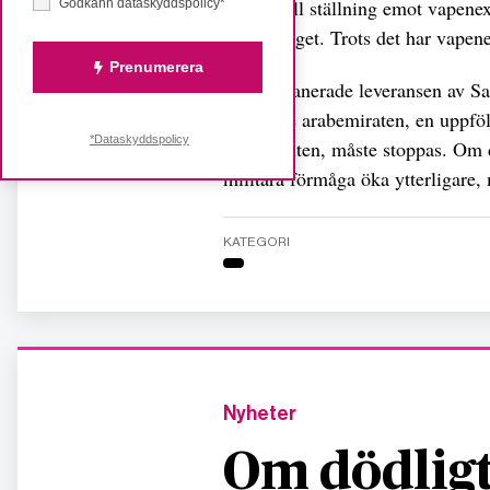
principiell ställning emot vapenex
Godkänn dataskyddspolicy*
Jemenkriget. Trots det har vapenex
Prenumerera
– Den planerade leveransen av Saa
Förenade arabemiraten, en uppföl
*Dataskyddspolicy
dokumenten, måste stoppas. Om 
militära förmåga öka ytterligare
KATEGORI
Nyheter
Om dödligt