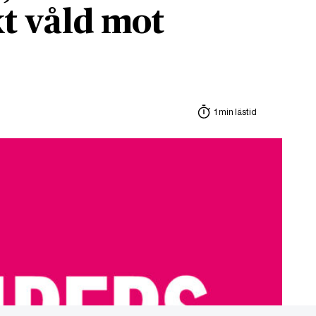
t våld mot
1 min lästid