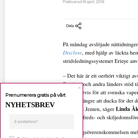
Publicerad 16 april, 2019
Dela
På måndag avslöjade nättidninge
Disclose
, med hjälp av läckta he
stridsledningssystemet Erieye anv
– Det här är ett oerhört viktigt a
Sveriges och andra länders stöd ti
saknas bevis för att svenska vap
Prenumerera gratis på vårt
det inte längre att ducka för det
NYHETSBREV
Linda Åk
lidandet i Jemen, säger
Svenska freds- och skiljedomsför
I regeringsöverenskommelsen mell