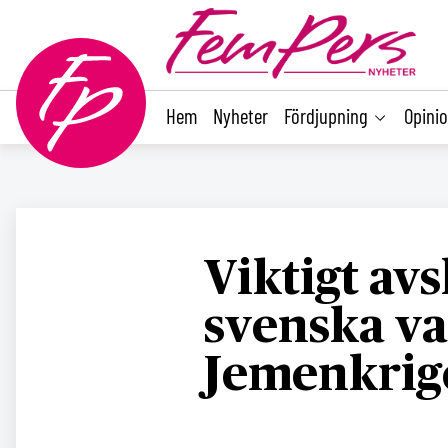
main
content
Hem
Nyheter
Fördjupning
Opini
Viktigt avs
svenska va
Jemenkrig