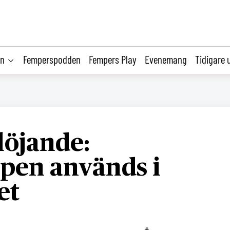
on
Femperspodden
Fempers Play
Evenemang
Tidigare 
löjande:
pen används i
et