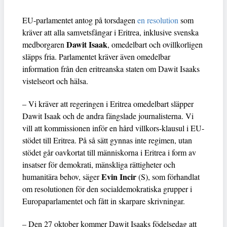
EU-parlamentet antog på torsdagen
en resolution
som
kräver att alla samvetsfångar i Eritrea, inklusive svenska
Dawit Isaak
medborgaren
, omedelbart och ovillkorligen
släpps fria. Parlamentet kräver även omedelbar
information från den eritreanska staten om Dawit Isaaks
vistelseort och hälsa.
– Vi kräver att regeringen i Eritrea omedelbart släpper
Dawit Isaak och de andra fängslade journalisterna. Vi
vill att kommissionen inför en hård villkors-klausul i EU-
stödet till Eritrea. På så sätt gynnas inte regimen, utan
stödet går oavkortat till människorna i Eritrea i form av
insatser för demokrati, mänskliga rättigheter och
Evin Incir
humanitära behov, säger
(S), som förhandlat
om resolutionen för den socialdemokratiska grupper i
Europaparlamentet och fått in skarpare skrivningar.
– Den 27 oktober kommer Dawit Isaaks födelsedag att