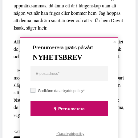
uppmärksammas, då ännu ett år i fångenskap utan att
någon vet när han friges eller kommer hem. Jag hoppas
att denna mardröm snart är över och att vi får hem Dawit
Isaak, säger Incir.
Alice Bah Kuhnke
, EU-parlamentariker för Miljöpartiet
Prenumerera gratis på vårt
de gröna, framhåller också att lidandet som Dawit Isaak
och hans familj utsatts för i nära 20 år måste får ett slut.
NYHETSBREV
– EU måste använda alla politiska och ekonomiska
medel för att pressa Eritrea så att Dawit Isaak omedelbart
släpps fri. EU är en betydande givare till Eritrea genom
Godkänn dataskyddspolicy*
sitt utvecklingsbistånd. Inte en krona av EU:s
biståndspengar får finansiera Eritreas regering så länge
de inskränker demokratin och de mänskliga rättigheterna,
Prenumerera
säger hon i en kommentar.
KATEGORI
*Dataskyddspolicy