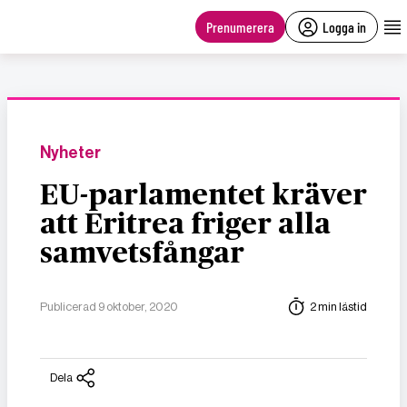
main
content
Prenumerera
Logga in
Nyheter
EU-parlamentet kräver
att Eritrea friger alla
samvetsfångar
Publicerad 9 oktober, 2020
2 min lästid
Dela