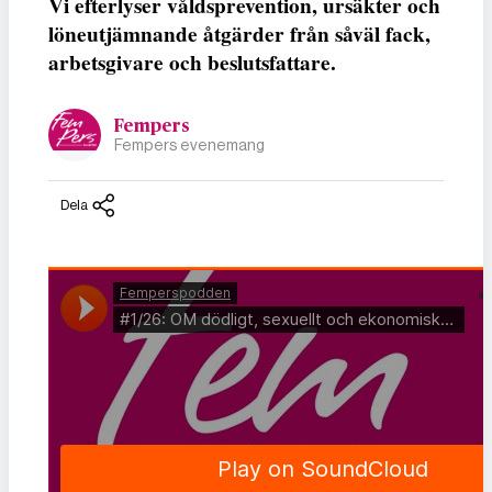
Vi efterlyser våldsprevention, ursäkter och
löneutjämnande åtgärder från såväl fack,
arbetsgivare och beslutsfattare.
Fempers
Fempers evenemang
Dela