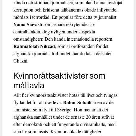
kända och stridbara journalister, som bland annat avslöjat
korruption och kritiserat talibanernas ökade inflytande,
mördats i terrordåd. En populär före detta tv-journalist
Yama Siavash
som senare rekryterades av
centralbanken, dog nyligen under suspekta
omständigheter. Den kända internationella reportern
Rahmatolah Nikzad
, som är ordföranden för det
afghanska journalistförbundet, har dödats i delstaten
Ghazni.
Kvinnorättsaktivister som
måltavla
Allt fler kvinnorättsaktivister hotas till livet och tvingas
Bahar Sohaili
fly landet för att överleva.
är en av de
feminister som flytt till Sverige. Hon menar att det
afghanska samhället under de senaste 20 åren strävat
efter demokrati och ett fungerande civilsamhälle, med
sina liv som insats. Kvinnors ökade rättigheter,