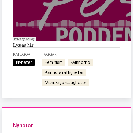
Lyssna här!
KATEGORI
TAGGAR
Nyheter
feminism
kvinnofrid
kvinnors rättigheter
mänskliga rättigheter
Nyheter