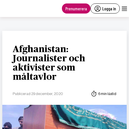
main
content
Prenumerera
Logga in
Afghanistan:
Journalister och
aktivister som
måltavlor
Publicerad 29 december, 2020
6 min lästid