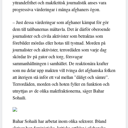
yttrandefrihet och maktkritisk journalistik anses vara
progressiva värderingar i många afghaners ögon.
– Just dessa värderingar som afghaner kämpat för gör
dem till talibanernas måltavla. Det är därför oberoende
journalister och civila aktivister som betraktas som
förebilder mördas eller hotas till tystnad. Morden på
journalister och aktivister, terrordåden som varje dag
skördar liv på gator och torg, försvagar
sammanhållningen i samhället. De reaktionära krafter
som nu delar upp makten vill tvinga det afghanska folken
att återigen stå inför ett val mellan ”dåligt och sämre”.
Terrordåden, morden och hoten fyller en funktion och
utnyttjas av de olika maktfraktionerna, säger Bahar
Sohaili.
Bahar Sohaili har arbetat inom olika sektorer. Ibland
skriver hon feministiska, kritiska artiklar i afghanska