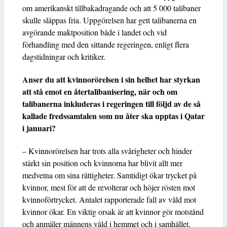
om amerikanskt tillbakadragande och att 5 000 talibaner
skulle släppas fria. Uppgörelsen har gett talibanerna en
avgörande maktposition både i landet och vid
förhandling med den sittande regeringen, enligt flera
dagstidningar och kritiker.
Anser du att kvinnorörelsen i sin helhet har styrkan
att stå emot en återtalibanisering, när och om
talibanerna inkluderas i regeringen till följd av de så
kallade fredssamtalen som nu åter ska upptas i Qatar
i januari?
– Kvinnorörelsen har trots alla svårigheter och hinder
stärkt sin position och kvinnorna har blivit allt mer
medvetna om sina rättigheter. Samtidigt ökar trycket på
kvinnor, mest för att de revolterar och höjer rösten mot
kvinnoförtrycket. Antalet rapporterade fall av våld mot
kvinnor ökar. En viktig orsak är att kvinnor gör motstånd
och anmäler männens våld i hemmet och i samhället.