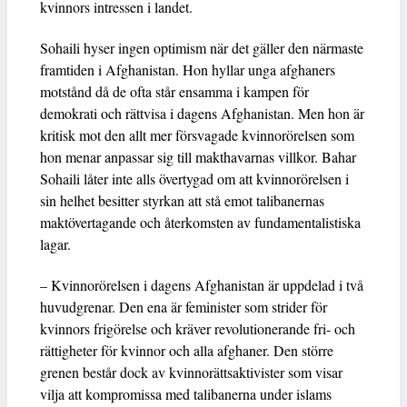
kvinnors intressen i landet.
Sohaili hyser ingen optimism när det gäller den närmaste
framtiden i Afghanistan. Hon hyllar unga afghaners
motstånd då de ofta står ensamma i kampen för
demokrati och rättvisa i dagens Afghanistan. Men hon är
kritisk mot den allt mer försvagade kvinnorörelsen som
hon menar anpassar sig till makthavarnas villkor. Bahar
Sohaili låter inte alls övertygad om att kvinnorörelsen i
sin helhet besitter styrkan att stå emot talibanernas
maktövertagande och återkomsten av fundamentalistiska
lagar.
– Kvinnorörelsen i dagens Afghanistan är uppdelad i två
huvudgrenar. Den ena är feminister som strider för
kvinnors frigörelse och kräver revolutionerande fri- och
rättigheter för kvinnor och alla afghaner. Den större
grenen består dock av kvinnorättsaktivister som visar
vilja att kompromissa med talibanerna under islams