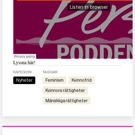
Lyssna här!
KATEGORI
TAGGAR
Nyheter
feminism
kvinnofrid
kvinnors rättigheter
mänskliga rättigheter