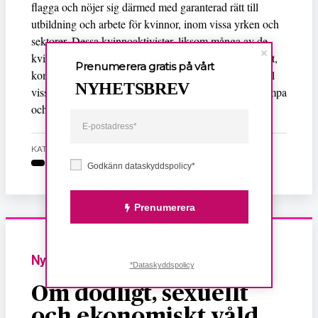
flagga och nöjer sig därmed med garanterad rätt till
utbildning och arbete för kvinnor, inom vissa yrken och
sektorer. Dessa kvinnoaktivister, liksom många av de
kvinnor som sitter vid statliga poster eller i parlamentet,
Prenumerera gratis på vårt
kommer enligt min mening att lyda talibaniseringen till
NYHETSBREV
viss nivå. Radikala feminister däremot kommer att kämpa
och falla offer i processen, befarar Bahar Sohaili.
KATEGORI
Godkänn dataskyddspolicy*
Prenumerera
Nyheter
*Dataskyddspolicy
Om dödligt, sexuellt
och ekonomiskt våld