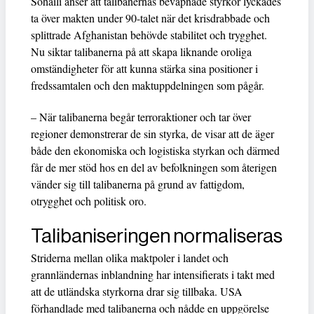
Sohaili anser att talibanernas beväpnade styrkor lyckades
ta över makten under 90-talet när det krisdrabbade och
splittrade Afghanistan behövde stabilitet och trygghet.
Nu siktar talibanerna på att skapa liknande oroliga
omständigheter för att kunna stärka sina positioner i
fredssamtalen och den maktuppdelningen som pågår.
– När talibanerna begår terroraktioner och tar över
regioner demonstrerar de sin styrka, de visar att de äger
både den ekonomiska och logistiska styrkan och därmed
får de mer stöd hos en del av befolkningen som återigen
vänder sig till talibanerna på grund av fattigdom,
otrygghet och politisk oro.
Talibaniseringen normaliseras
Striderna mellan olika maktpoler i landet och
grannländernas inblandning har intensifierats i takt med
att de utländska styrkorna drar sig tillbaka. USA
förhandlade med talibanerna och nådde en uppgörelse