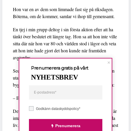
Hon var en av dem som limmade fast sig på riksdagen.
Böterna, om de kommer, samlar vi ihop till gemensamt.
En tjej i min grupp deltog i sin första aktion efter att ha
tänkt över beslutet ett längre tag. Hon sa att hon inte ville
sitta där när hon var 80 och världen stod i lågor och veta
att hon inte hade gjort det hon kunde när framtiden
avgjordes.
Prenumerera gratis på vårt
Sedan frågade jag Maria varför hon var där; Maria som
NYHETSBREV
utan att ta mest plats är med på alla aktioner och kan
bygga vad som helst av papper, trä och lera. Då sa hon:
– En tant måste göra det en tant måste göra.
Godkänn dataskyddspolicy*
Det som får tanter att sätta sig på golvet i en polispiket är
inte någon random fotbollsmatch. Det är viljan att rädda
liv. Det är vägran att gå med på att de många och de mest
Prenumerera