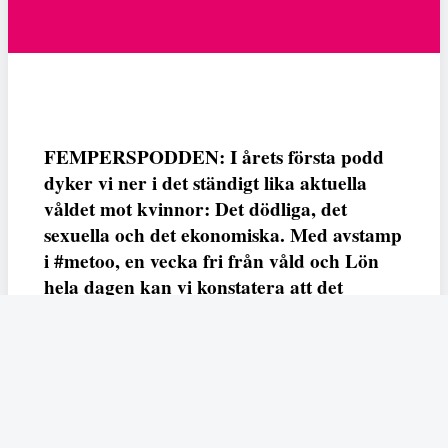
FEMPERSPODDEN: I årets första podd
dyker vi ner i det ständigt lika aktuella
våldet mot kvinnor: Det dödliga, det
sexuella och det ekonomiska. Med avstamp
i #metoo, en vecka fri från våld och Lön
hela dagen kan vi konstatera att det
varken saknas kunskap, data eller behov.
Vi efterlyser våldsprevention, ursäkter och
löneutjämnande åtgärder från såväl fack,
arbetsgivare och beslutsfattare.