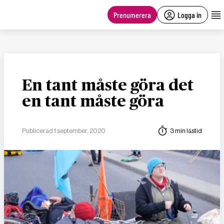
main
content
Prenumerera
Logga in
En tant måste göra det
en tant måste göra
Publicerad 1 september, 2020
3 min lästid