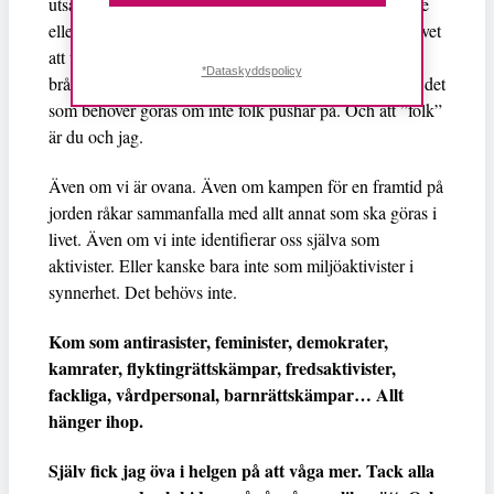
utsatta ska offras för att de få ska tjäna några sista mille
eller konsumera i överflöd. Det är barnen. Det är behovet
att vara sann mot sig själv. Det är insikten om hur
*Dataskyddspolicy
bråttom det är och att de som styr aldrig kommer göra det
som behöver göras om inte folk pushar på. Och att ”folk”
är du och jag.
Även om vi är ovana. Även om kampen för en framtid på
jorden råkar sammanfalla med allt annat som ska göras i
livet. Även om vi inte identifierar oss själva som
aktivister. Eller kanske bara inte som miljöaktivister i
synnerhet. Det behövs inte.
Kom som antirasister, feminister, demokrater,
kamrater, flyktingrättskämpar, fredsaktivister,
fackliga, vårdpersonal, barnrättskämpar… Allt
hänger ihop.
Själv fick jag öva i helgen på att våga mer. Tack alla