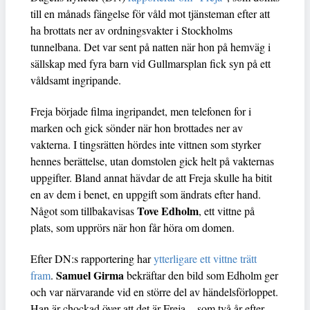
till en månads fängelse för våld mot tjänsteman efter att
ha brottats ner av ordningsvakter i Stockholms
tunnelbana. Det var sent på natten när hon på hemväg i
sällskap med fyra barn vid Gullmarsplan fick syn på ett
våldsamt ingripande.
Freja började filma ingripandet, men telefonen for i
marken och gick sönder när hon brottades ner av
vakterna. I tingsrätten hördes inte vittnen som styrker
hennes berättelse, utan domstolen gick helt på vakternas
uppgifter. Bland annat hävdar de att Freja skulle ha bitit
en av dem i benet, en uppgift som ändrats efter hand.
Tove Edholm
Något som tillbakavisas
, ett vittne på
plats, som upprörs när hon får höra om domen.
Efter DN:s rapportering har
ytterligare ett vittne trätt
Samuel Girma
fram
.
bekräftar den bild som Edholm ger
och var närvarande vid en större del av händelsförloppet.
Han är chockad över att det är Freja – som två år efter