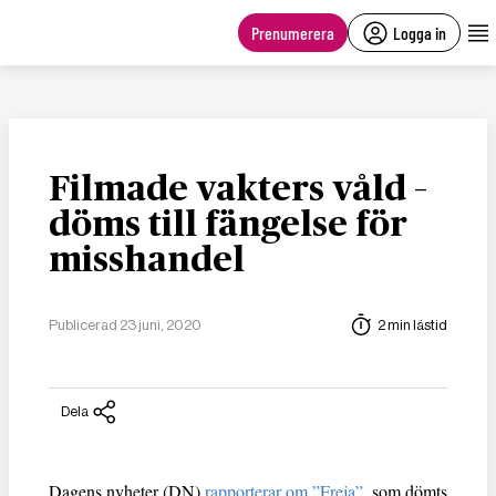
main
content
Prenumerera
Logga in
Filmade vakters våld –
döms till fängelse för
misshandel
Publicerad 23 juni, 2020
2 min lästid
Dela
Dagens nyheter (DN)
rapporterar om ”Freja”
, som dömts