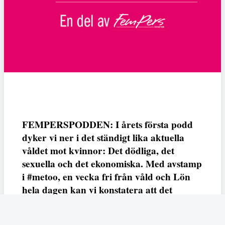
FEMPERSPODDEN: I årets första podd
dyker vi ner i det ständigt lika aktuella
våldet mot kvinnor: Det dödliga, det
sexuella och det ekonomiska. Med avstamp
i #metoo, en vecka fri från våld och Lön
hela dagen kan vi konstatera att det
varken saknas kunskap, data eller behov.
Vi efterlyser våldsprevention, ursäkter och