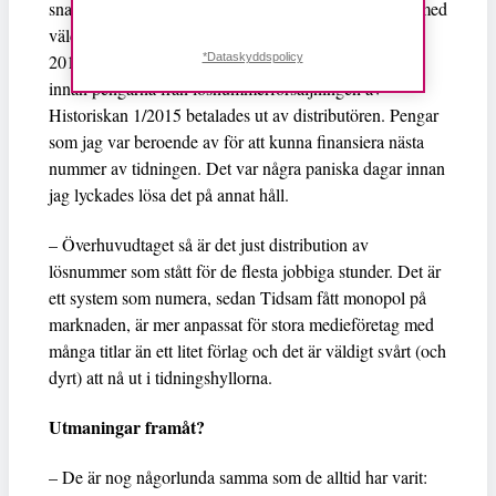
snabbt kan vända. Ett litet företag som mitt jobbar ju med
väldigt små marginaler. Ett riktigt lågvattenmärke var
2016 när jag insåg att det skulle dröja flera månader
*Dataskyddspolicy
innan pengarna från lösnummerförsäljningen av
Historiskan 1/2015 betalades ut av distributören. Pengar
som jag var beroende av för att kunna finansiera nästa
nummer av tidningen. Det var några paniska dagar innan
jag lyckades lösa det på annat håll.
– Överhuvudtaget så är det just distribution av
lösnummer som stått för de flesta jobbiga stunder. Det är
ett system som numera, sedan Tidsam fått monopol på
marknaden, är mer anpassat för stora medieföretag med
många titlar än ett litet förlag och det är väldigt svårt (och
dyrt) att nå ut i tidningshyllorna.
Utmaningar framåt?
– De är nog någorlunda samma som de alltid har varit: