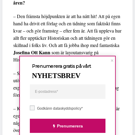
åren?
– Den främsta höjdpunkten är att ha nått hit! Att på egen
hand ha drivit ett förlag och en tidning som faktiskt finns
kvar – och gör framsteg – efter fem år. Att få uppleva hur
allt fler upptäcker Historiskan och att tidningen gör en
skillnad i folks liv. Och att få jobba ihop med fantastiska
Josefina Ott Kann
som är layoutansvarig på
Historiskan!
Prenumerera gratis på vårt
– Sedan har det också varit kul att få göra andra saker
NYHETSBREV
utöver tidningen – föreläsningar och events och
expertinhopp i tv-serier. Och det var väldigt stort när jag
förra året tilldelades RFSU-priset.
– Kämpiga stunder har det också funnits gott om. Det är
Godkänn dataskyddspolicy*
egentligen först detta året som jag börjar känna mig
någorlunda trygg vad gäller förlagets ekonomi och
Prenumerera
överlevnad, och jag är väl medveten om att vindarna