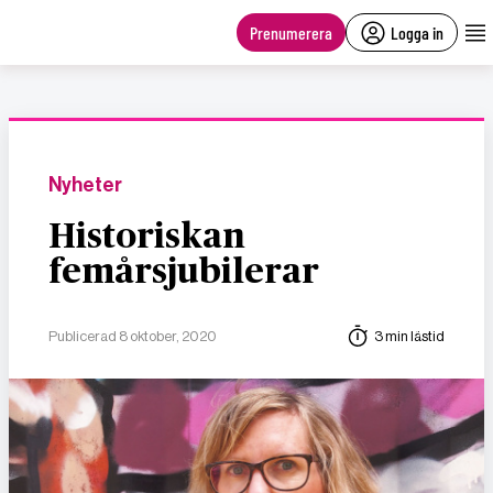
main
content
Prenumerera
Logga in
Nyheter
Historiskan
femårsjubilerar
Publicerad 8 oktober, 2020
3 min lästid