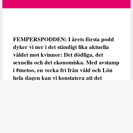
FEMPERSPODDEN: I årets första podd
dyker vi ner i det ständigt lika aktuella
våldet mot kvinnor: Det dödliga, det
sexuella och det ekonomiska. Med avstamp
i #metoo, en vecka fri från våld och Lön
hela dagen kan vi konstatera att det
varken saknas kunskap, data eller behov.
Vi efterlyser våldsprevention, ursäkter och
löneutjämnande åtgärder från såväl fack,
arbetsgivare och beslutsfattare.
Fempers
Fempers evenemang