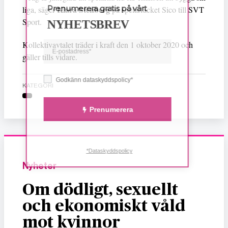
Prenumerera gratis på vårt
Klara Stenberg
liga, säger
på spelarfacket Sico till SVT
Sport.
NYHETSBREV
Kollektivavtalet träder i kraft den 1 oktober 2020 och
gäller tills vidare.
Godkänn dataskyddspolicy*
KATEGORI
Prenumerera
*Dataskyddspolicy
Nyheter
Om dödligt, sexuellt
och ekonomiskt våld
mot kvinnor