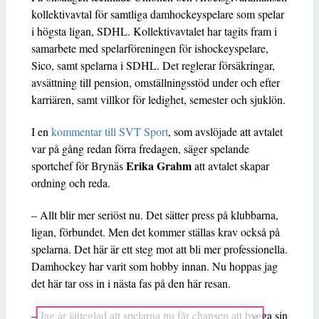
kollektivavtal för samtliga damhockeyspelare som spelar
i högsta ligan, SDHL. Kollektivavtalet har tagits fram i
samarbete med spelarföreningen för ishockeyspelare,
Sico, samt spelarna i SDHL. Det reglerar försäkringar,
avsättning till pension, omställningsstöd under och efter
karriären, samt villkor för ledighet, semester och sjuklön.
I en
kommentar till SVT Sport
, som avslöjade att avtalet
var på gång redan förra fredagen, säger spelande
Erika Grahm
sportchef för Brynäs
att avtalet skapar
ordning och reda.
– Allt blir mer seriöst nu. Det sätter press på klubbarna,
ligan, förbundet. Men det kommer ställas krav också på
spelarna. Det här är ett steg mot att bli mer professionella.
Damhockey har varit som hobby innan. Nu hoppas jag
det här tar oss in i nästa fas på den här resan.
– Jag är jätteglad att spelarna nu får chansen att bygga sin