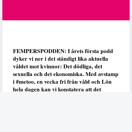
FEMPERSPODDEN: I årets första podd
dyker vi ner i det ständigt lika aktuella
våldet mot kvinnor: Det dödliga, det
sexuella och det ekonomiska. Med avstamp
i #metoo, en vecka fri från våld och Lön
hela dagen kan vi konstatera att det
varken saknas kunskap, data eller behov.
Vi efterlyser våldsprevention, ursäkter och
löneutjämnande åtgärder från såväl fack,
arbetsgivare och beslutsfattare.