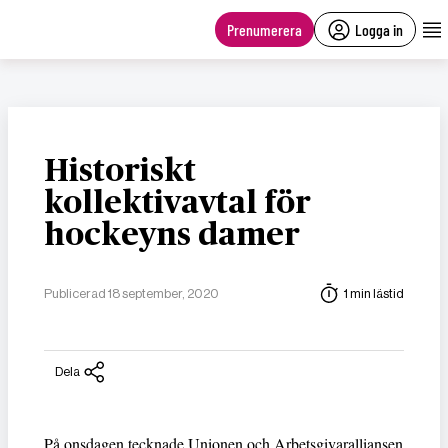
main
content
Prenumerera
Logga in
Historiskt
kollektivavtal för
hockeyns damer
Publicerad 18 september, 2020
1 min lästid
Dela
På onsdagen tecknade Unionen och Arbetsgivaralliansen