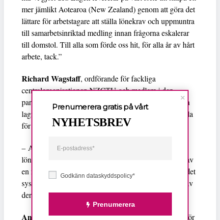
mer jämlikt Aotearoa (New Zealand) genom att göra det
lättare för arbetstagare att ställa lönekrav och uppmuntra
till samarbetsinriktad medling innan frågorna eskalerar
till domstol. Till alla som förde oss hit, för alla år av hårt
arbete, tack.”
Richard Wagstaff
, ordförande för fackliga
centralorganisationen NZCTU och medlem i den
partsgemensam arbetsgrupp för lika lön som tagit fram
Prenumerera gratis på vårt
lagförslaget, kallar beslutet ett av de mest betydelsefulla
NYHETSBREV
för jämställdheten i landet på decennier.
– Arbetande kvinnor har kämpat för att utjämna
löneobalansen mellan könen i årtionden. Antagandet av
en ny likalönelag skapar struktur och stöd för att fixa det
Godkänn dataskyddspolicy*
systematiska problemet med lägre betalt till på grund av
deras kön, säger Wagstaff i ett uttalande.
Prenumerera
Anahila Kanongata’a-Suisuiki
, parlamentsledamot för