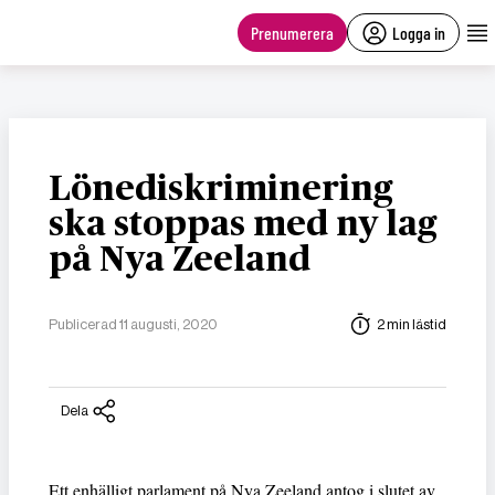
main
content
Prenumerera
Logga in
Lönediskriminering
ska stoppas med ny lag
på Nya Zeeland
Publicerad 11 augusti, 2020
2 min lästid
Dela
Ett enhälligt parlament på Nya Zeeland antog i slutet av