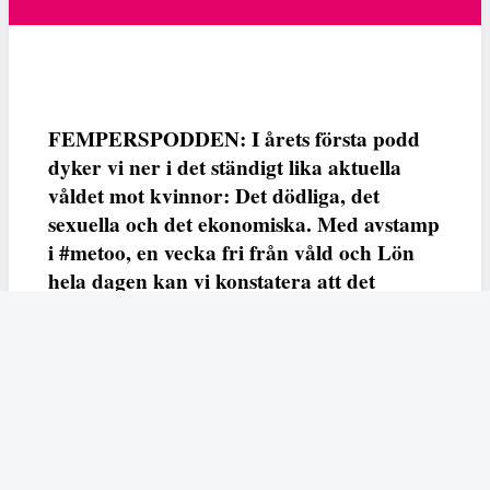
FEMPERSPODDEN: I årets första podd
dyker vi ner i det ständigt lika aktuella
våldet mot kvinnor: Det dödliga, det
sexuella och det ekonomiska. Med avstamp
i #metoo, en vecka fri från våld och Lön
hela dagen kan vi konstatera att det
varken saknas kunskap, data eller behov.
Vi efterlyser våldsprevention, ursäkter och
löneutjämnande åtgärder från såväl fack,
arbetsgivare och beslutsfattare.
Fempers
Fempers evenemang