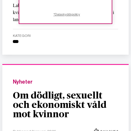
Labour, framhöll att lagen är en seger för Stilla havs-
kvinnor på Nya Zeeland, då de tillhör de lägst betalda i
*Dataskyddspolicy
landet.
KATEGORI
Nyheter
Om dödligt, sexuellt
och ekonomiskt våld
mot kvinnor