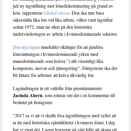
juli ny lagstiftning mot lönediskriminering på grund av
kön, rapporterar
Global citizen
. Den ska inte bara
säkerställa lika lön vid lika arbete, vilket varit lagstiftat
sedan 1972, utan tar sikte på den historiska
undervärderingen av arbete i kvinnodominerade sektorer.
Den nya lagen
innehåller riktlinjer för att jämföra
lönesättningen i kvinnodominerade yrken med
mansdominerade som kräver ”i allt väsentligt lika
kompetens, ansvar och tjänstgöring”. Därigenom ska det
bli lättare för arbetare att kräva likvärdig lön.
Lagändringen är ett vallöfte från premiärminister
Jacinda Ahern
, som erinrar om det i en kommentar till
beslutet på Instagram:
”2017 sa vi att vi skulle fixa lagstiftningen med syftet att
ta itu med historiska ojämlikheter i kvinnors löner. I dag
har vi gjort det. Lagen levererar på vårt löfte att skapa ett