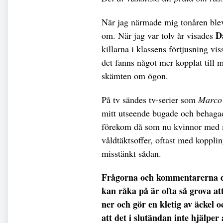
När jag närmade mig tonåren ble
D
om. När jag var tolv år visades
killarna i klassens förtjusning vis
det fanns något mer kopplat till 
skämten om ögon.
På tv sändes tv-serier som
Marco
mitt utseende bugade och behagad
förekom då som nu kvinnor med m
våldtäktsoffer, oftast med koppling
misstänkt sådan.
Frågorna och kommentarerna du 
kan råka på är ofta så grova at
ner och gör en kletig av äckel o
att det i slutändan inte hjälpe