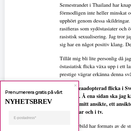
Semestrandet i Thailand har knapp
förmodligen inte heller minskat oc
upphört genom dessa skildringar. 
rasifieras som sydöstasiater och 
rasistisk sexualisering. Jag tror j
sig har en något positiv klang. De
Tillåt mig bli lite personlig då ja
östasiatisk flicka växa upp i ett 
prestige vägrar erkänna denna svå
Som koreaadopterad flicka i Sver
Prenumerera gratis på vårt
självbild. Å ena sidan ska jag 
NYHETSBREV
skrivet i mitt ansikte, ett ansi
skolgårdar och i tv.
Min självbild har formats av de 