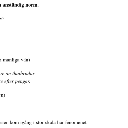
n anständig norm.
es?
in manliga vän)
re än thaibrudar
te efter pengar.
en)
.
Asien kom igång i stor skala har fenomenet