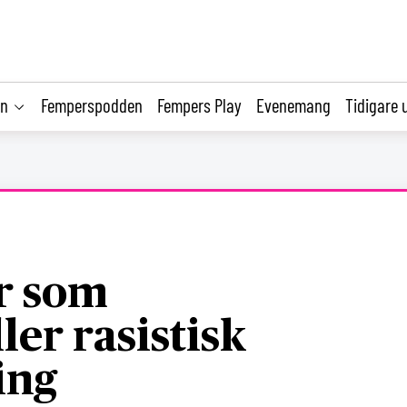
on
Femperspodden
Fempers Play
Evenemang
Tidigare 
r som
ler rasistisk
ing