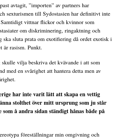
ast avtagit, ”importen” av partners har
h sexturismen till Sydostasien har definitivt inte
Samtidigt vittnar flickor och kvinnor som
östasiater om diskriminering, ringaktning och
ag ska sluta prata om exotifiering då ordet exotisk i
t är rasism. Punkt.
g skulle vilja beskriva det kvävande i att som
land med en svårighet att hantera detta men av
righet.
ige har inte varit lätt att skapa en vettig
känna stolthet över mitt ursprung som ju står
kte som å andra sidan ständigt hånas både på
stereotypa föreställningar min omgivning och