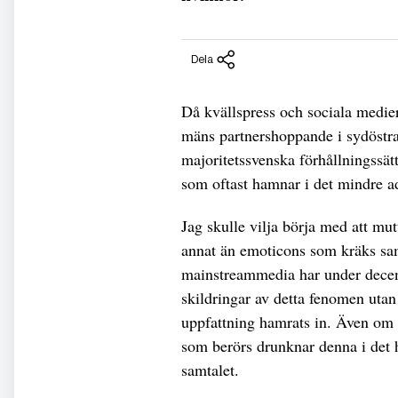
Dela
Då kvällspress och sociala medier
mäns partnershoppande i sydöstra
majoritetssvenska förhållningssätt
som oftast hamnar i det mindre ad
Jag skulle vilja börja med att mu
annat än emoticons som kräks sa
mainstreammedia har under decen
skildringar av detta fenomen utan 
uppfattning hamrats in. Även om d
som berörs drunknar denna i det
samtalet.