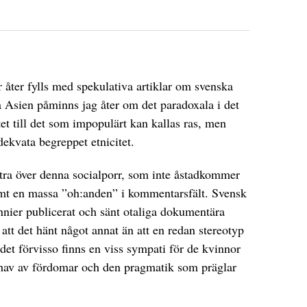
 åter fylls med spekulativa artiklar om svenska
 Asien påminns jag åter om det paradoxala i det
et till det som impopulärt kan kallas ras, men
ekvata begreppet etnicitet.
ttra över denna socialporr, som inte åstadkommer
mt en massa ”oh:anden” i kommentarsfält. Svensk
nier publicerat och sänt otaliga dokumentära
att det hänt något annat än att en redan stereotyp
et förvisso finns en viss sympati för de kvinnor
 hav av fördomar och den pragmatik som präglar