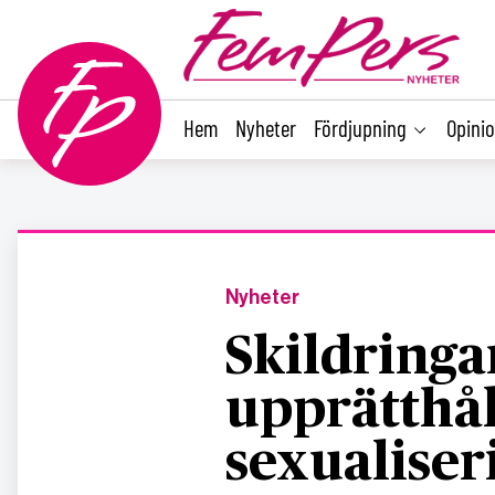
main
content
Hem
Nyheter
Fördjupning
Opini
Nyheter
Skildringa
upprätthål
sexualiser