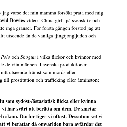
v jag varse det min mamma försökt prata med mig
avid Bowie
s video ”China girl” på svensk tv och
ste inga gränser. För första gången förstod jag att
mitt utseende än de vanliga tjingtjongljuden och
 Polo
och
Shogun
i vilka flickor och kvinnor med
e de vita männen. I svenska produktioner
itt utseende främst som mord- eller
 till prostitution och trafficking eller åtminstone
som sydöst-/östasiatisk flicka eller kvinna
t vi har svårt att berätta om dem. De smetar
ch skam. Därför tiger vi oftast. Dessutom vet vi
r att vi berättar då omvärlden bara avfärdar det