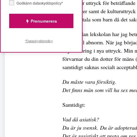
media ger uttryck för beträffand
Godkänn dataskyddspolicy*
egenskaper samt de kulturuttryck 
kunde påtala som barn då det sak
Prenumerera
Ända sedan lekskolan har jag bet
värsta fall abnorm. När jag bör
*Dataskyddspolicy
objektifiering i nya uttryck. Mi
förvarnar du din dotter för mäns (
samtidigt saknas socialt accepta
Du måste vara försiktig.
Det finns män som vill ha sex med 
Samtidigt:
Vad då asiatisk?
Du är ju svensk. Du är adopterad
Det är rasistiskt att prata om ras