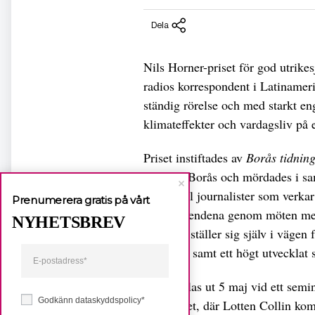
Dela
Nils Horner-priset för god utrikes
radios korrespondent i Latinamer
ständig rörelse och med starkt e
klimateffekter och vardagsliv på
Priset instiftades av
Borås tidnin
föddes i Borås och mördades i s
ska gå till journalister som verka
Prenumerera gratis på vårt
stora skeendena genom möten med 
NYHETSBREV
som inte ställer sig själv i vägen
integritet samt ett högt utveckla
Priset delas ut 5 maj vid ett se
Godkänn dataskyddspolicy*
universitet, där Lotten Collin k