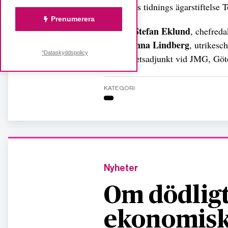
står Borås tidnings ägarstiftelse 
Prenumerera
Stefan Eklund
I juryn:
, chefreda
Ginna Lindberg
SVT,
, utrikesc
*Dataskyddspolicy
universitetsadjunkt vid JMG, Göte
KATEGORI
Nyheter
Om dödligt
ekonomisk