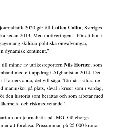
Lotten Collin
journalistik 2020 går till
, Sveriges
ika sedan 2013. Med motiveringen: ”För att hon i
ngagemang skildrar politiska omvälvningar,
 en dynamisk kontinent.”
Nils Horner
g
till minne av utrikesreportern
, som
amband med ett uppdrag i Afghanistan 2014. Det
r i Horners anda, det vill säga ”förmår skildra de
människor på plats, såväl i kriser som i vardag,
 för den historia som berättas och som arbetar med
t säkerhets- och riskmedvetande”.
minarium om journalistik på JMG, Göteborgs
ommer att föreläsa. Prissumman på 25 000 kronor