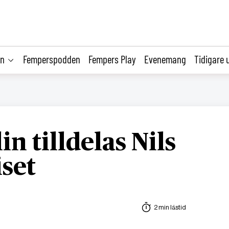
on
Femperspodden
Fempers Play
Evenemang
Tidigare 
in tilldelas Nils
set
2 min lästid