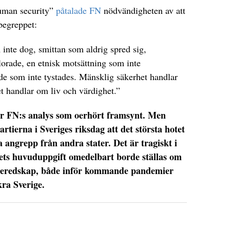
human security”
påtalade FN
nödvändigheten av att
sbegreppet:
inte dog, smittan som aldrig spred sig,
rlorade, en etnisk motsättning som inte
de som inte tystades. Mänsklig säkerhet handlar
t handlar om liv och värdighet.”
år FN:s analys som oerhört framsynt. Men
artierna i Sveriges riksdag att det största hotet
a angrepp från andra stater. Det är tragiskt i
rets huvuduppgift omedelbart borde ställas om
a beredskap, både inför kommande pandemier
kra Sverige.