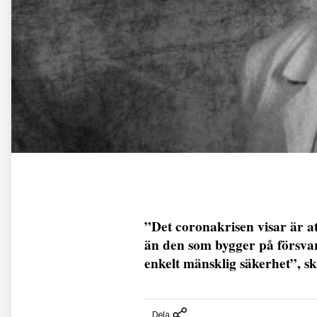
”Det coronakrisen visar är at
än den som bygger på försvar 
enkelt mänsklig säkerhet”, s
Dela