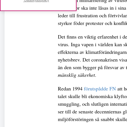
tror att en militarisering av viru
*Dataskyddspolicy
Människor ska inte låsas in i sin
leder till frustration och förtviv
styrkor föder protester och konflik
Det finns en viktig erfarenhet i 
virus. Inga vapen i världen kan 
effekterna av klimatförändringarna
nyhetsbrev. Det coronakrisen visar
än den som bygger på försvar av te
mänsklig säkerhet
.
Redan 1994
förutspådde FN
att h
talet skulle bli ekonomiska klyft
smuggling, och slutligen internat
ser till de senaste decenniernas g
miljöförstöringen så snabbt skull