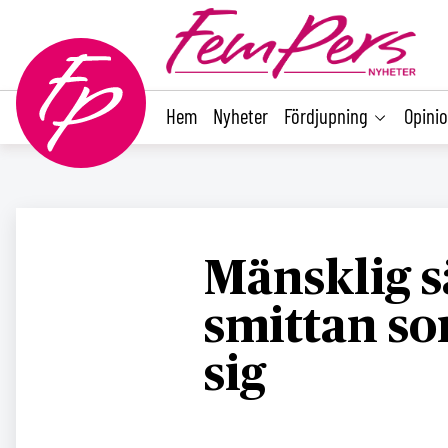
main
content
Hem
Nyheter
Fördjupning
Opini
Mänsklig s
smittan so
sig