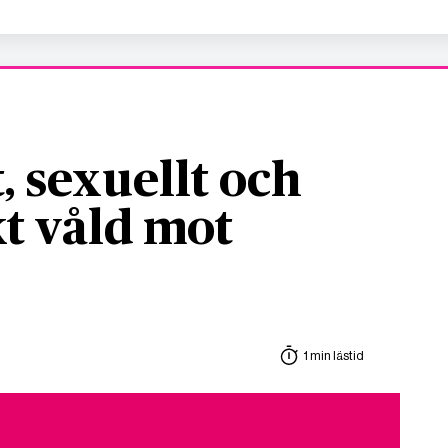
, sexuellt och
t våld mot
1 min lästid