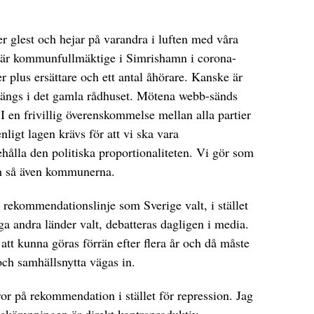
er glest och hejar på varandra i luften med våra
t är kommunfullmäktige i Simrishamn i corona-
er plus ersättare och ett antal åhörare. Kanske är
 trängs i det gamla rådhuset. Mötena webb-sänds
I en frivillig överenskommelse mellan alla partier
nligt lagen krävs för att vi ska vara
hålla den politiska proportionaliteten. Vi gör som
ch så även kommunerna.
rekommendationslinje som Sverige valt, i stället
ga andra länder valt, debatteras dagligen i media.
att kunna göras förrän efter flera år och då måste
och samhällsnytta vägas in.
g tror på rekommendation i stället för repression. Jag