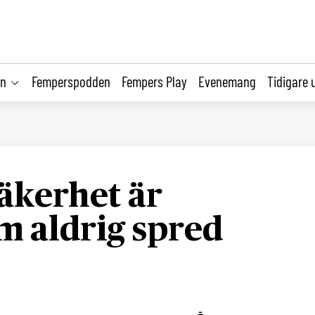
on
Femperspodden
Fempers Play
Evenemang
Tidigare 
äkerhet är
m aldrig spred