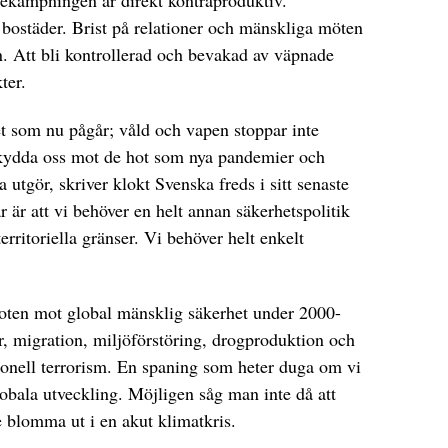
sbekämpningen är direkt kontraproduktiv.
a bostäder. Brist på relationer och mänskliga möten
lan. Att bli kontrollerad och bevakad av väpnade
ter.
det som nu pågår; våld och vapen stoppar inte
skydda oss mot de hot som nya pandemier och
 utgör, skriver klokt Svenska freds i sitt senaste
 är att vi behöver en helt annan säkerhetspolitik
rritoriella gränser. Vi behöver helt enkelt
oten mot global mänsklig säkerhet under 2000-
or, migration, miljöförstöring, drogproduktion och
ionell terrorism. En spaning som heter duga om vi
lobala utveckling. Möjligen såg man inte då att
e blomma ut i en akut klimatkris.