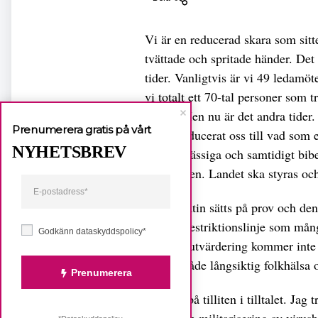
Vi är en reducerad skara som sitt
tvättade och spritade händer. De
tider. Vanligtvis är vi 49 ledamöt
vi totalt ett 70-tal personer som
också. Men nu är det andra tider. 
Prenumerera gratis på vårt
har vi reducerat oss till vad som e
NYHETSBREV
beslutsmässiga och samtidigt bibe
i riksdagen. Landet ska styras o
Demokratin sätts på prov och den 
för den restriktionslinje som mån
Godkänn dataskyddspolicy*
En reell utvärdering kommer inte 
förstås både långsiktig folkhälsa 
Prenumerera
Jag tror på tilliten i tilltalet. Ja