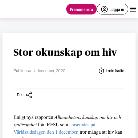
main
content
Prenumerera
Logga in
Stor okunskap om hiv
Publicerad 4 december, 2020
1 min lästid
Dela
Enligt nya rapporten
Allmänhetens kunskap om hiv och
smittsamhet
från RFSL som
lanserades på
Världsaidsdagen den 1 december
, tror många att hiv kan