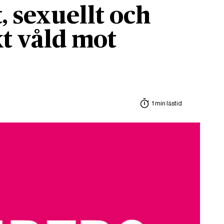
, sexuellt och
t våld mot
1 min lästid