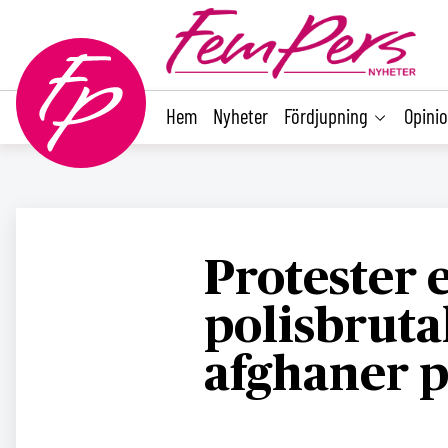
main
content
Hem
Nyheter
Fördjupning
Opini
Protester 
polisbruta
afghaner på