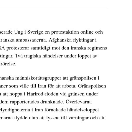
serade Ung i Sverige en protestaktion online och
 iranska ambassaderna. Afghanska flyktingar i
A protesterar samtidigt mot den iranska regimens
tingar. Två tragiska händelser under loppet av
rörelse.
anska människorättsgrupper att gränspolisen i
er som ville till Iran för att arbeta. Gränspolisen
a att hoppa i Harirod-floden vid gränsen under
 dem rapporterades drunknade. Överlevarna
Myndigheterna i Iran förnekade händelseloppet
arna flydde utan att lyssna till varningar och att