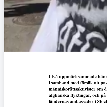
I två uppmärksammade händels
i samband med försök att pa
människorättsaktivister om d
afghanska flyktingar, och på
ländernas ambassader i Stoc