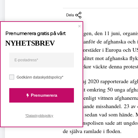
Dela
På torsdagen, den 11 juni, organi
Prenumerera gratis på vårt
fysiskt utanför de afghanska och
NYHETSBREV
många storstäder i Europa och US
polisbrutalitet mot afghanska flyk
några veckor väckte denna protest
Godkänn dataskyddspolicy*
Den 1 maj 2020 rapporterade afgh
Iran gripit omkring 50 unga afghan
Prenumerera
tvingade enligt vittnen afghanern
tortyrliknande misshandel. 23 av
berättade sedan vad som hände. 
*Dataskyddspolicy
helt. Gränspolisen sade att ungdom
de själva ramlade i floden.