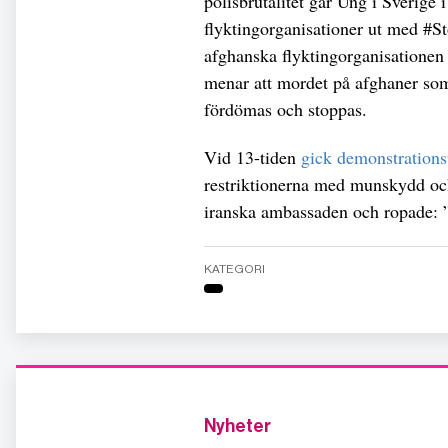
polisbrutalitet går Ung i Sverige
flyktingorganisationer ut med #S
afghanska flyktingorganisationen 
menar att mordet på afghaner som 
fördömas och stoppas.
Vid 13-tiden
gick demonstrations
restriktionerna med munskydd och
iranska ambassaden och ropade: 
KATEGORI
Nyheter