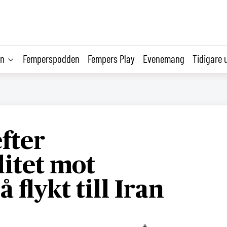
on
Femperspodden
Fempers Play
Evenemang
Tidigare 
efter
litet mot
 flykt till Iran