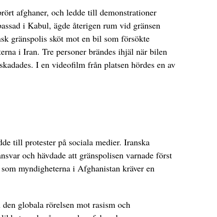
ört afghaner, och ledde till demonstrationer
assad i Kabul, ägde återigen rum vid gränsen
sk gränspolis sköt mot en bil som försökte
erna i Iran. Tre personer brändes ihjäl när bilen
kadades. I en videofilm från platsen hördes en av
de till protester på sociala medier. Iranska
ansvar och hävdade att gränspolisen varnade först
t som myndigheterna i Afghanistan kräver en
h den globala rörelsen mot rasism och