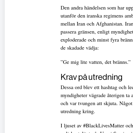
Den andra händelsen som har uppr
utanför den iranska regimens amb
mellan Iran och Afghanistan. Iran
passera gränsen, enligt myndighet
exploderade och minst fyra bränns
de skadade vädja:
”Ge mig lite vatten, det bränns.”
Krav på utredning
Dessa ord blev ett hashtag och led
myndigheter vägrade återigen ta 
och var tvungen att skjuta. Någo
utredning kring.
I ljuset av #BlackLivesMatter oc