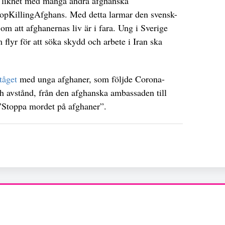
 i likhet med många andra afghanska
topKillingAfghans. Med detta larmar den svensk-
om att afghanernas liv är i fara. Ung i Sverige
flyr för att söka skydd och arbete i Iran ska
tåget
med unga afghaner, som följde Corona-
 avstånd, från den afghanska ambassaden till
”Stoppa mordet på afghaner”.