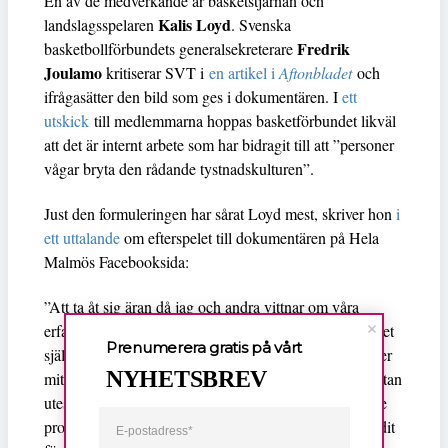
En av de medverkande är basketstjärnan och
Kalis Loyd
landslagsspelaren
. Svenska
Fredrik
basketbollförbundets generalsekreterare
Joulamo
kritiserar SVT i
en artikel i
Aftonbladet
och
ifrågasätter den bild som ges i dokumentären. I
ett
utskick
till medlemmarna hoppas basketförbundet likväl
att det är internt arbete som har bidragit till att ”personer
vågar bryta den rådande tystnadskulturen”.
Just den formuleringen har sårat Loyd mest, skriver hon
i
ett uttalande
om efterspelet till dokumentären på Hela
Malmös Facebooksida:
”Att ta åt sig äran då jag och andra vittnar om våra
erfarenheter är höjden av respektlöshet. Den smärta, det
Prenumerera gratis på vårt
självhat, den sorg och ilska, som jag ackumulerat under
NYHETSBREV
mitt liv, och som jag nu ger uttryck för, ska inte en nästan
uteslutande vit ledning, som inte gått till botten med de
problem den genom sin inaktivitet upprätthållit, ta credit