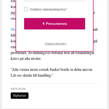
för. Jag är medveten om att jag låter ’hård’ i mina
kommenterar ovan. Men verkligheten är hård. Och det
Godkänn dataskyddspolicy*
jag önskar är att vi vågar se den i vitögat och rannsakar
oss själva.”
Prenumerera
Hela Malmö
är en organisation som arbetar för ett socialt
hållbart samhälle där Kalis Loyd är verksam. Hon
konstaterar att det kan vara bekvämt att lägga skulden på
*Dataskyddspolicy
enskilda individer, men betonar att det inte löser
problemet. Avslutningsvis betonar hon att förändringar
krävs på alla nivåer:
”Alla vuxna inom svensk basket borde ta detta ansvar.
Låt oss skrida till handling.”
KATEGORI
Nyheter