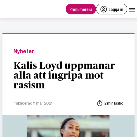
main
content
Prenumerera
Logga in
Nyheter
Kalis Loyd uppmanar
alla att ingripa mot
rasism
Publicerad 11 maj, 2021
2 min lästid