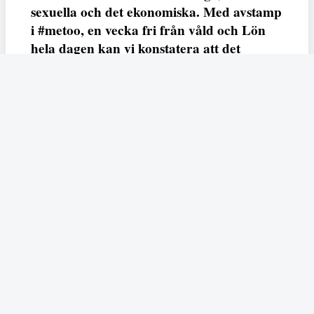
sexuella och det ekonomiska. Med avstamp
i #metoo, en vecka fri från våld och Lön
hela dagen kan vi konstatera att det
varken saknas kunskap, data eller behov.
Vi efterlyser våldsprevention, ursäkter och
löneutjämnande åtgärder från såväl fack,
arbetsgivare och beslutsfattare.
Fempers
Fempers evenemang
Dela