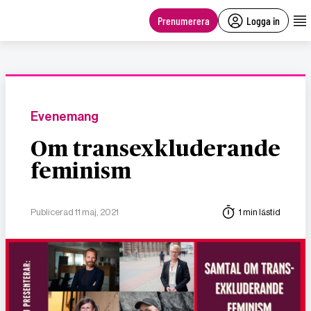
main
content
Prenumerera
Logga in
Evenemang
Om transexkluderande
feminism
Publicerad 11 maj, 2021
1 min lästid