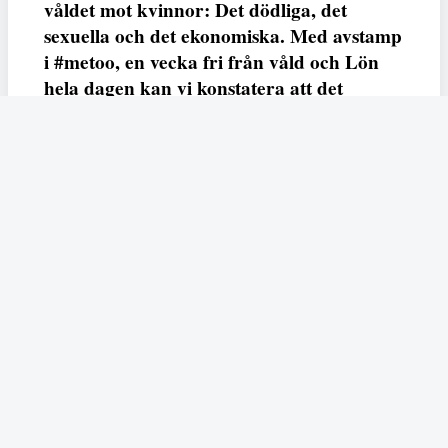
våldet mot kvinnor: Det dödliga, det
sexuella och det ekonomiska. Med avstamp
i #metoo, en vecka fri från våld och Lön
hela dagen kan vi konstatera att det
varken saknas kunskap, data eller behov.
Vi efterlyser våldsprevention, ursäkter och
löneutjämnande åtgärder från såväl fack,
arbetsgivare och beslutsfattare.
Fempers
Fempers evenemang
Dela