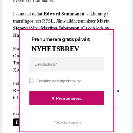
livsvillkor i samhället.
Edward Summanen
I samtalet deltar
, sakkunnig i
Märta
transfrågor hos RFSL, Jämställdhetsminister
Stenevi
Martina Johansson
(Mp),
(C) och leds av
Hans Linde
, RFSUs ordförande.
Prenumerera gratis på vårt
NYHETSBREV
ABF Stockholm
RFSU
Evenemang av
och
Online med Facebook Live
Torsdag 27 maj 2021 kl. 12:00
Kostnad: Gratis· Längd: 1 h
Godkänn dataskyddspolicy*
Från sex i pandemin till att prata sex med din tonåring –
RFSU, RFSU Stockholm och ABF Stockholm bjuder in
till fem föreläsningar och panelsamtal under våren.
Prenumerera
KATEGORI
Evenemang
*Dataskyddspolicy