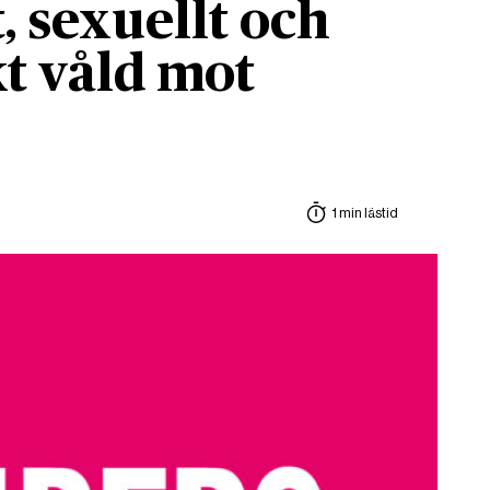
, sexuellt och
t våld mot
1 min lästid