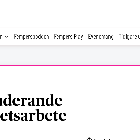
on
Femperspodden
Fempers Play
Evenemang
Tidigare 
uderande
etsarbete