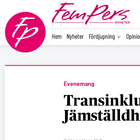
main
content
Hem
Nyheter
Fördjupning
Opini
Evenemang
Transinkl
Jämställdh