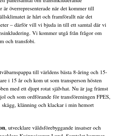
 ett panelsamtal om transinkluderande
r är överrepresenterade när det kommer till
llsklimatet är hårt och framförallt när det
ter – därför vill vi bjuda in till ett samtal där vi
ransinkludering. Vi kommer utgå från frågor om
m och transfobi.
tvåbarnspappa till världens bästa 8-åring och 15-
rare i 15 år och kom ut som transperson hösten
ben med ett djupt rotat självhat. Nu är jag främst
jol och som ordförande för transföreningen FPES,
i skägg, klänning och klackar i min hemort
son
, utvecklare våldsförebyggande insatser och
tvecklare Kvinnojouren Lund. Samtalet kommer