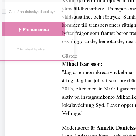
Kvinnojouren Lund bjuder in till
jämställdhetsarbete. Transpersone
Godkänn dataskyddspolicy*
våldsutsatthet och förtryck. Samhä
kommer till transpersoners rättighe
Prenumerera
lyfter frågor som främst berör t
osynliggörande, bemötande, rasis
*Dataskyddspolicy
Gäster:
Mikael Karlsson:
”Jag är en normkreativ ickebinär 
åring. Jag har jobbat som brevbä
2015, efter mer än 30 år i gardero
aktiv på instagramkonto Mikaelik
lokalavdelning Syd. Lever öppet 
Vellinge.”
Annelie Daniels
Moderatorer är
Linn Andersson hbtq+ och stödu