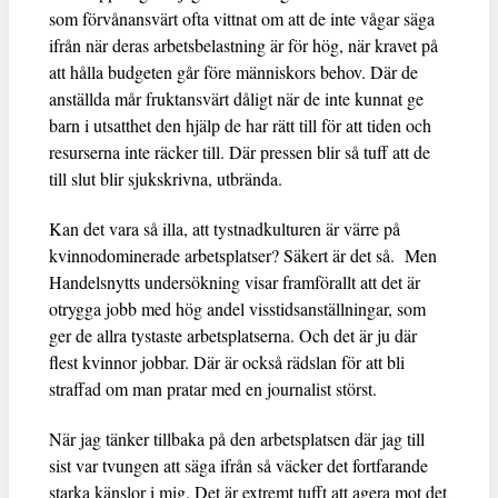
som förvånansvärt ofta vittnat om att de inte vågar säga
ifrån när deras arbetsbelastning är för hög, när kravet på
att hålla budgeten går före människors behov. Där de
anställda mår fruktansvärt dåligt när de inte kunnat ge
barn i utsatthet den hjälp de har rätt till för att tiden och
resurserna inte räcker till. Där pressen blir så tuff att de
till slut blir sjukskrivna, utbrända.
Kan det vara så illa, att tystnadkulturen är värre på
kvinnodominerade arbetsplatser? Säkert är det så. Men
Handelsnytts undersökning visar framförallt att det är
otrygga jobb med hög andel visstidsanställningar, som
ger de allra tystaste arbetsplatserna. Och det är ju där
flest kvinnor jobbar. Där är också rädslan för att bli
straffad om man pratar med en journalist störst.
När jag tänker tillbaka på den arbetsplatsen där jag till
sist var tvungen att säga ifrån så väcker det fortfarande
starka känslor i mig. Det är extremt tufft att agera mot det