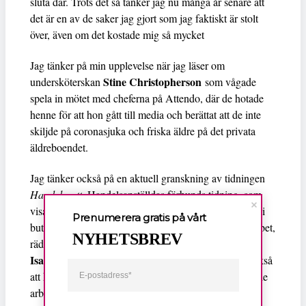
sluta där. Trots det så tänker jag nu många år senare att
det är en av de saker jag gjort som jag faktiskt är stolt
över, även om det kostade mig så mycket
Jag tänker på min upplevelse när jag läser om
Stine Christopherson
undersköterskan
som vågade
spela in mötet med cheferna på Attendo, där de hotade
henne för att hon gått till media och berättat att de inte
skiljde på coronasjuka och friska äldre på det privata
äldreboendet.
Jag tänker också på en aktuell granskning av tidningen
Handelsnytt
, Handelsanställdas förbunds tidning, som
visar att tystnadskulturen breder ut sig bland anställda i
Prenumerera gratis på vårt
butiker och lager. Många är allt räddare att förlora jobbet,
NYHETSBREV
räddare att bli utfrysta om de anmäler fel och brister.
Isabella Lindström
, som jobbar på Åhléns, säger också
att hon tror att tystnaden är större på kvinnodominerade
arbetsplatser.