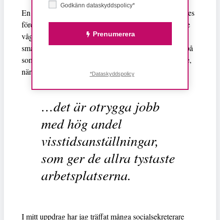
Godkänn dataskyddspolicy*
En annan undersökning, av Sylf, Sveriges yngre läkares
förening, visar också att just unga kvinnliga läkare inte
Prenumerera
vågar begära några anpassade scheman när de har
småbarn, oron för repressalier är så stor, så de jobbar på
som vanligt, och blir istället långtidssjukskrivna senare,
när de inte orkar längre.
*Dataskyddspolicy
…det är otrygga jobb
med hög andel
visstidsanställningar,
som ger de allra tystaste
arbetsplatserna.
I mitt uppdrag har jag träffat många socialsekreterare