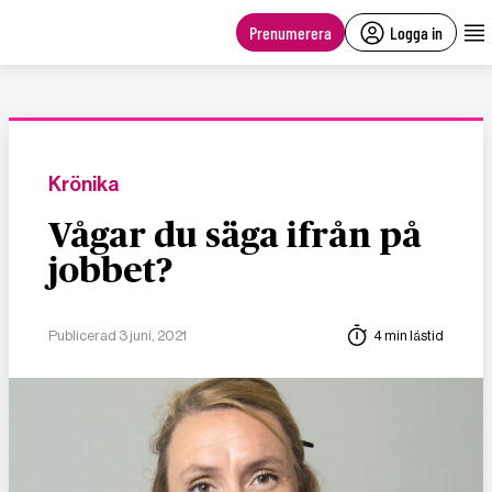
main
content
Prenumerera
Logga in
Krönika
Vågar du säga ifrån på
jobbet?
Publicerad 3 juni, 2021
4 min lästid