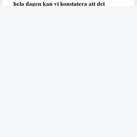
hela dagen kan vi konstatera att det
varken saknas kunskap, data eller behov.
Vi efterlyser våldsprevention, ursäkter och
löneutjämnande åtgärder från såväl fack,
arbetsgivare och beslutsfattare.
Fempers
Fempers evenemang
Dela