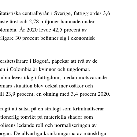
tatistiska centralbyrån i Sverige, fattiggjordes 3,6
aste året och 2,78 miljoner hamnade under
Colombia. År 2020 levde 42,5 procent av
rligare 30 procent befinner sig i ekonomisk
ersitetslärare i Bogotá, påpekar att två av de
sen i Colombia är kvinnor och ungdomar.
mbia lever idag i fattigdom, medan motsvarande
mars situation blev också mer osäker och
ll 23,9 procent, en ökning med 3,4 procent 2020.
agit att satsa på en strategi som kriminaliserar
tionerlig tonvikt på materiella skador som
 polisens ledande roll och normaliseringen av
sorgan. De allvarliga kränkningarna av mänskliga