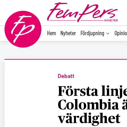
main
content
Hem
Nyheter
Fördjupning
Opini
Debatt
Första lin
Colombia ä
värdighet