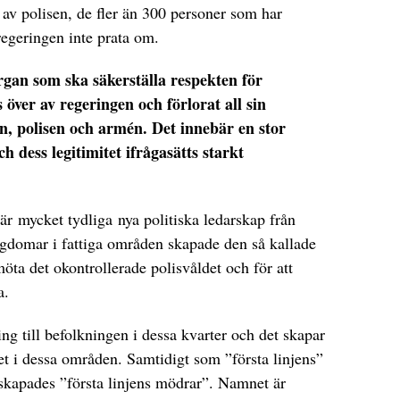
e av polisen, de fler än 300 personer som har
regeringen inte prata om.
rgan som ska säkerställa respekten för
 över av regeringen och förlorat all sin
n, polisen och armén. Det innebär en stor
h dess legitimitet ifrågasätts starkt
är mycket tydliga nya politiska ledarskap från
gdomar i fattiga områden skapade den så kallade
emöta det okontrollerade polisvåldet och för att
a.
ng till befolkningen i dessa kvarter och det skapar
t i dessa områden. Samtidigt som ”första linjens”
 skapades ”första linjens mödrar”. Namnet är