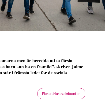
omarna men är beredda att ta första
eras barn kan ha en framtid”, skriver Jaime
tår i främsta ledet för de sociala
Fler artiklar av skribenten