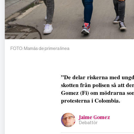
FOTO: Mamás de primera linea
”De delar riskerna med ungd
skotten från polisen så att d
Gomez (Fi) om mödrarna som s
protesterna i Colombia.
Jaime Gomez
Debattör