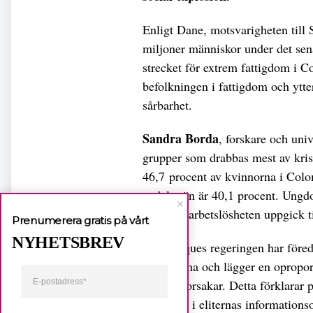
Enligt Dane, motsvarigheten till S
miljoner människor under det sen
strecket för extrem fattigdom i 
befolkningen i fattigdom och ytte
sårbarhet.
Sandra Borda
, forskare och univ
grupper som drabbas mest av kri
46,7 procent av kvinnorna i Colo
andel män är 40,1 procent. Ungdo
ungdomsarbetslösheten uppgick ti
Prenumerera gratis på vårt
NYHETSBREV
Ivan Duques regeringen har föredr
protesterna och lägger en opropor
strejken orsakar. Detta förklarar
polisvåld i eliternas information