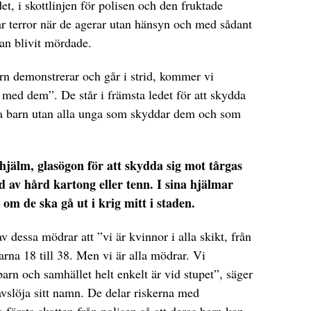
et, i skottlinjen för polisen och den fruktade
 terror när de agerar utan hänsyn och med sådant
an blivit mördade.
rn demonstrerar och går i strid, kommer vi
med dem”. De står i främsta ledet för att skydda
na barn utan alla unga som skyddar dem och som
hjälm, glasögon för att skydda sig mot tårgas
 av hård kartong eller tenn. I sina hjälmar
om de ska gå ut i krig mitt i staden.
 dessa mödrar att ”vi är kvinnor i alla skikt, från
arna 18 till 38. Men vi är alla mödrar. Vi
 barn och samhället helt enkelt är vid stupet”, säger
vslöja sitt namn. De delar riskerna med
första skotten från polisen så att deras barn kan