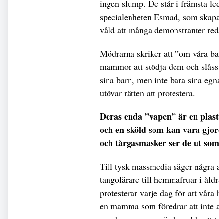
ingen slump. De står i främsta led
specialenheten Esmad, som skapar
våld att många demonstranter red
Mödrarna skriker att ”om våra ba
mammor att stödja dem och slåss 
sina barn, men inte bara sina eg
utövar rätten att protestera.
Deras enda ”vapen” är en plast
och en sköld som kan vara gjord
och tårgasmasker ser de ut som 
Till tysk massmedia säger några av
tangolärare till hemmafruar i åldr
protesterar varje dag för att våra
en mamma som föredrar att inte a
ungdomarna men är beredda att ta 