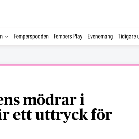
on
Femperspodden
Fempers Play
Evenemang
Tidigare 
jens mödrar i
r ett uttryck för