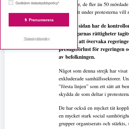
rättigheter, de fler än 50 mördad
Godkänn dataskyddspolicy*
försvunnit under protesterna vill 
Prenumerera
Å andra sidan har de kontrollo
medborgarnas rättigheter tagits
*Dataskyddspolicy
förmåga att övervaka regeringe
prestigeförlust för regeringen oc
av befolkningen.
Något som denna strejk har visat 
exkluderade samhällssektorer. Un
”första linjen” som ett sätt att b
skydda de som deltar i protestern
De har också en mycket tät koppli
en mycket stark social samhörighe
grupper organiserats och stärkts,