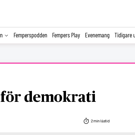
on
Femperspodden
Fempers Play
Evenemang
Tidigare 
 för demokrati
2 min lästid