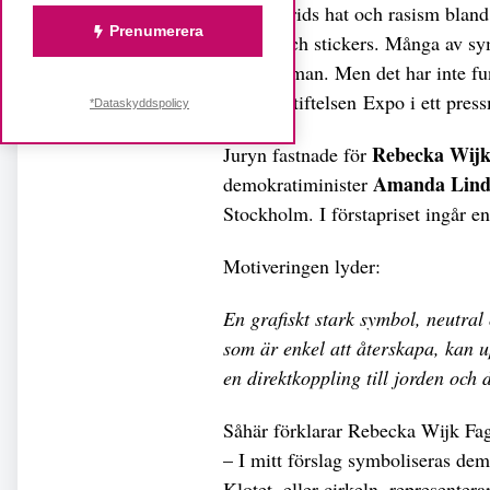
”Idag sprids hat och rasism bland
Prenumerera
klotter och stickers. Många av s
gemene man. Men det har inte fun
skriver Stiftelsen
Expo i ett pres
*Dataskyddspolicy
Rebecka Wijk
Juryn fastnade för
Amanda Lin
demokratiminister
Stockholm. I förstapriset ingår 
Motiveringen lyder:
En grafiskt stark symbol, neutra
som är enkel att återskapa, kan u
en direktkoppling till jorden o
Såhär förklarar Rebecka Wijk Fag
– I mitt förslag symboliseras demo
Klotet, eller cirkeln, represente