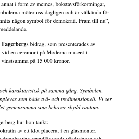
 annat i form av memes, bokstavsförkortningar,
ymbolerna möter oss dagligen och är välkända för
nits någon symbol för demokrati. Fram till nu”,
smeddelande.
 Fagerberg
s bidrag, som presenterades av
d
vid en ceremoni på Moderna museet i
en vinstsumma på 15 000 kronor.
l och karaktäristisk på samma gång. Symbolen,
pplevas som både två- och tredimensionell. Vi ser
ch det gemensamma som behöver skydd runtom.
erberg hur hon tänkt:
kratin av ett klot placerat i en glasmonter.
rar demokratins grundläggande värderingar och