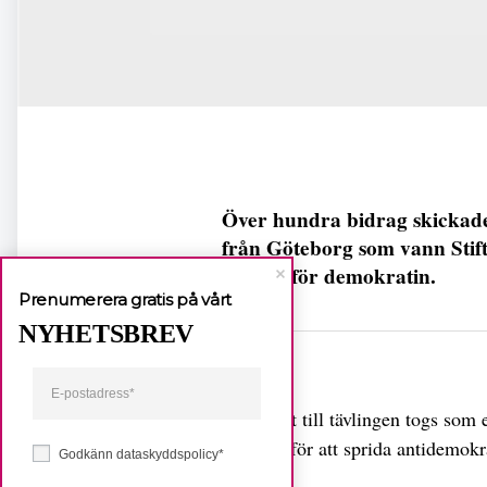
Över hundra bidrag skickade
från Göteborg som vann Stift
symbol för demokratin.
Prenumerera gratis på vårt
NYHETSBREV
Dela
Initiativet till tävlingen togs so
används för att sprida antidemok
Godkänn dataskyddspolicy*