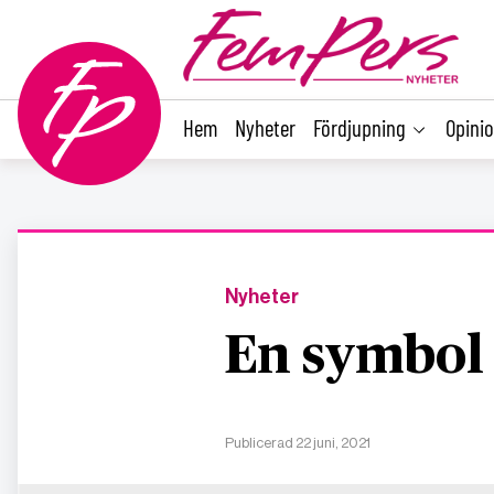
main
content
Hem
Nyheter
Fördjupning
Opini
Nyheter
En symbol
Publicerad 22 juni, 2021