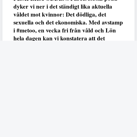
dyker vi ner i det ständigt lika aktuella
våldet mot kvinnor: Det dödliga, det
sexuella och det ekonomiska. Med avstamp
i #metoo, en vecka fri från våld och Lön
hela dagen kan vi konstatera att det
varken saknas kunskap, data eller behov.
Vi efterlyser våldsprevention, ursäkter och
löneutjämnande åtgärder från såväl fack,
arbetsgivare och beslutsfattare.
Fempers
Fempers evenemang
Dela