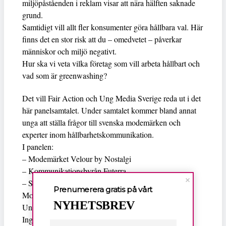
miljöpåståenden i reklam visar att nära hälften saknade
grund.
Samtidigt vill allt fler konsumenter göra hållbara val. Här
finns det en stor risk att du – omedvetet – påverkar
människor och miljö negativt.
Hur ska vi veta vilka företag som vill arbeta hållbart och
vad som är greenwashing?
Det vill Fair Action och Ung Media Sverige reda ut i det
här panelsamtalet. Under samtalet kommer bland annat
unga att ställa frågor till svenska modemärken och
experter inom hållbarhetskommunikation.
I panelen:
– Modemärket Velour by Nostalgi
– Kommunikationsbyrån Futerra
– Skomärket Kavat
Prenumerera gratis på vårt
Agnes Hansius,
Moderator:
Förbundsordförande på
NYHETSBREV
Ung Media Sverige
Ingen föranmälan krävs! Samtalet kommer att ske i