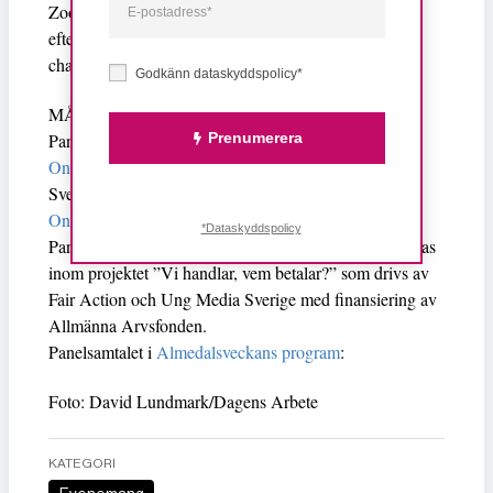
Zoom och din kamera och mikrofon är avstängda
eftersom eventet spelas in. Du får gärna ställa frågor i
chatten!
Godkänn dataskyddspolicy*
MÅNDAG 5 JULI 2021 KL. 10:00
Prenumerera
Panelsamtal under Almedalen:
Onlineevenemang
av Fair Action och Ung Media
Sverige
Online
: Lyssna på panelsamtalet
här
.
*Dataskyddspolicy
Panelsamtalet sker under Almedalsveckan och anordnas
inom projektet ”Vi handlar, vem betalar?” som drivs av
Fair Action och Ung Media Sverige med finansiering av
Allmänna Arvsfonden.
Panelsamtalet i
Almedalsveckans program
:
Foto: David Lundmark/Dagens Arbete
KATEGORI