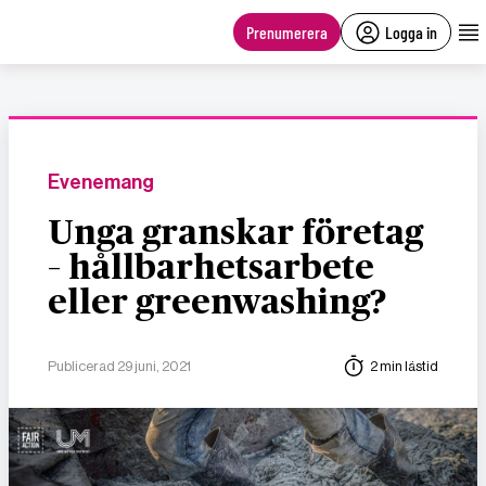
main
content
Prenumerera
Logga in
Evenemang
Unga granskar företag
– hållbarhetsarbete
eller greenwashing?
Publicerad 29 juni, 2021
2 min lästid