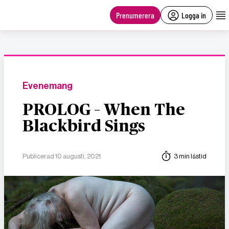
main
content
Prenumerera
Logga in
Evenemang
PROLOG – When The
Blackbird Sings
Publicerad 10 augusti, 2021
3 min lästid