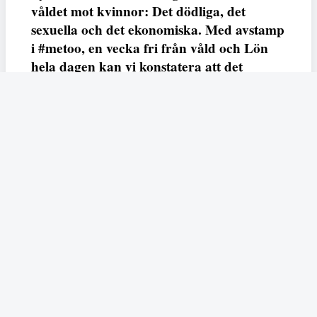
våldet mot kvinnor: Det dödliga, det
sexuella och det ekonomiska. Med avstamp
i #metoo, en vecka fri från våld och Lön
hela dagen kan vi konstatera att det
varken saknas kunskap, data eller behov.
Vi efterlyser våldsprevention, ursäkter och
löneutjämnande åtgärder från såväl fack,
arbetsgivare och beslutsfattare.
Fempers
Fempers evenemang
Dela