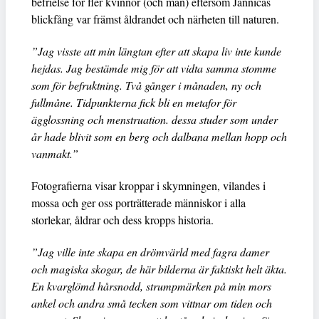
befrielse för fler kvinnor (och män) eftersom Jannicas
blickfång var främst åldrandet och närheten till naturen.
”Jag visste att min längtan efter att skapa liv inte kunde
hejdas. Jag bestämde mig för att vidta samma stomme
som för befruktning. Två gånger i månaden, ny och
fullmåne. Tidpunkterna fick bli en metafor för
ägglossning och menstruation. dessa studer som under
år hade blivit som en berg och dalbana mellan hopp och
vanmakt.”
Fotografierna visar kroppar i skymningen, vilandes i
mossa och ger oss porträtterade människor i alla
storlekar, åldrar och dess kropps historia.
”Jag ville inte skapa en drömvärld med fagra damer
och magiska skogar, de här bilderna är faktiskt helt äkta.
En kvarglömd hårsnodd, strumpmärken på min mors
ankel och andra små tecken som vittnar om tiden och