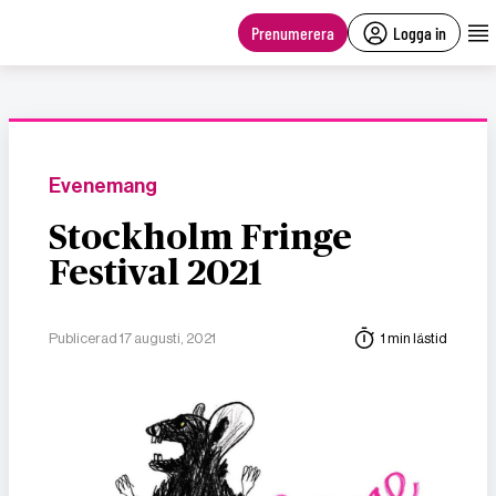
main
content
Prenumerera
Logga in
Evenemang
Stockholm Fringe
Festival 2021
Publicerad 17 augusti, 2021
1 min lästid