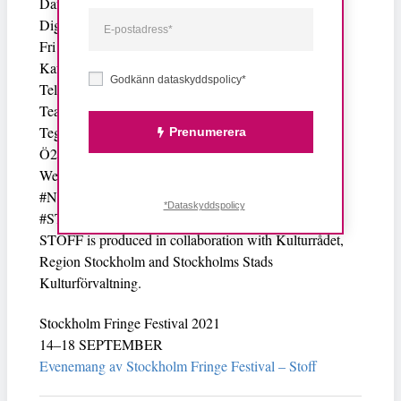
Danscentrum (Östermalm)
Digital stage (Arena STOFF)
Fri Scen (Kulturhuset)
Kafe 44 (Södermalm)
Godkänn dataskyddspolicy*
Telefonfabriken (Telefonplan)
Teater Tre (Södermalm)
Tegelscenen (Hökarängen)
Prenumerera
Ö2 (Södermalm)
We are ready. Are you ready?
#NewWorkForANewReality
*Dataskyddspolicy
#STOFF2021
STOFF is produced in collaboration with Kulturrådet,
Region Stockholm and Stockholms Stads
Kulturförvaltning.
Stockholm Fringe Festival 2021
14–18 SEPTEMBER
Evenemang av Stockholm Fringe Festival – Stoff