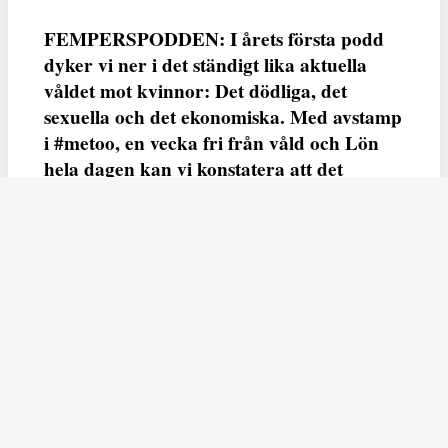
FEMPERSPODDEN: I årets första podd
dyker vi ner i det ständigt lika aktuella
våldet mot kvinnor: Det dödliga, det
sexuella och det ekonomiska. Med avstamp
i #metoo, en vecka fri från våld och Lön
hela dagen kan vi konstatera att det
varken saknas kunskap, data eller behov.
Vi efterlyser våldsprevention, ursäkter och
löneutjämnande åtgärder från såväl fack,
arbetsgivare och beslutsfattare.
Fempers
Fempers evenemang
Dela