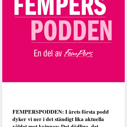
FEMPERSPODDEN: I årets första podd
dyker vi ner i det ständigt lika aktuella
våldet mot kvinnor: Det dödliga, det