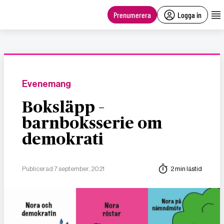
main
content
Prenumerera
Logga in
Evenemang
Boksläpp –
barnboksserie om
demokrati
Publicerad 7 september, 2021
2 min lästid