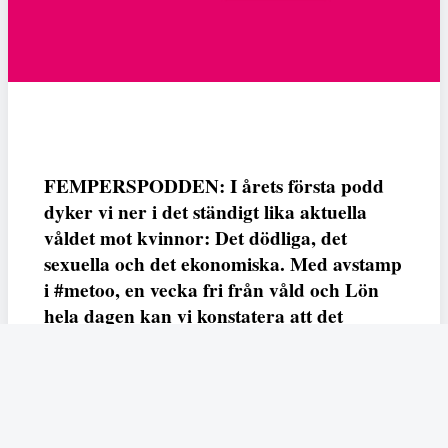
FEMPERSPODDEN: I årets första podd
dyker vi ner i det ständigt lika aktuella
våldet mot kvinnor: Det dödliga, det
sexuella och det ekonomiska. Med avstamp
i #metoo, en vecka fri från våld och Lön
hela dagen kan vi konstatera att det
varken saknas kunskap, data eller behov.
Vi efterlyser våldsprevention, ursäkter och
löneutjämnande åtgärder från såväl fack,
arbetsgivare och beslutsfattare.