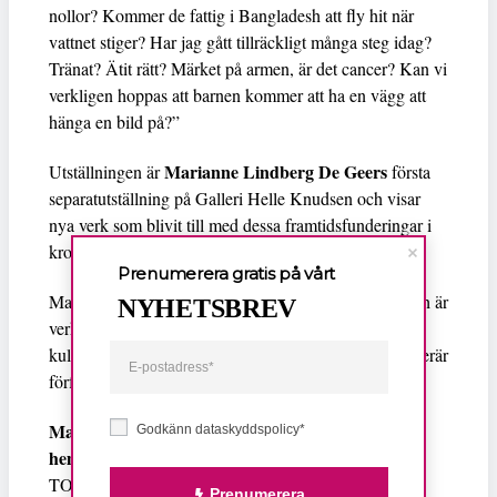
nollor? Kommer de fattig i Bangladesh att fly hit när
vattnet stiger? Har jag gått tillräckligt många steg idag?
Tränat? Ätit rätt? Märket på armen, är det cancer? Kan vi
verkligen hoppas att barnen kommer att ha en vägg att
hänga en bild på?”
Marianne Lindberg De Geers
Utställningen är
första
separatutställning på Galleri Helle Knudsen och visar
nya verk som blivit till med dessa framtidsfunderingar i
kroppen.
Prenumerera gratis på vårt
Marianne Lindberg De Geer är född 1946 och bor och är
NYHETSBREV
verksam i Stockholm. Hon är konstnär, dramatiker,
kulturskribent och debuterade 2017 även som skönlitterär
författare.
Marianne Lindberg De Geer ”Modern konst i
Godkänn dataskyddspolicy*
hemmiljö”
TORSDAG 23 SEPTEMBER
Prenumerera