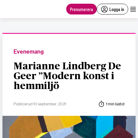
main
content
Prenumerera
Logga in
Evenemang
Marianne Lindberg De
Geer ”Modern konst i
hemmiljö
Publicerad 10 september, 2021
1 min lästid