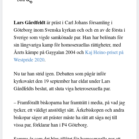
Lars Gårdfeldt
är präst i Carl Johans församling i
Göteborg inom Svenska kyrkan och och en av de första i
Sverige som vigde samkönade par. Han har belönats för
sin långvariga kamp för homosexuellas rättigheter, med
Årets kämpe på Gaygalan 2004 och
Kaj Heino-priset på
Westpride 2020
.
Nu tar han strid igen. Debatten som pågår inför
kyrkovalet den 19 september har eldat under Lars
Gårdfeldts beslut, att sluta viga heterosexuella par.
– Framförallt biskoparna har framträtt i media, på vad jag
tycker, ett väldigt anstötligt sätt. Ärkebiskopen och andra
biskopar säger att präster måste ha rätt att säga nej till
vissa par, förklarar han i P4 Göteborg.
Samma år som det blev tillåtet för homosexuella par att