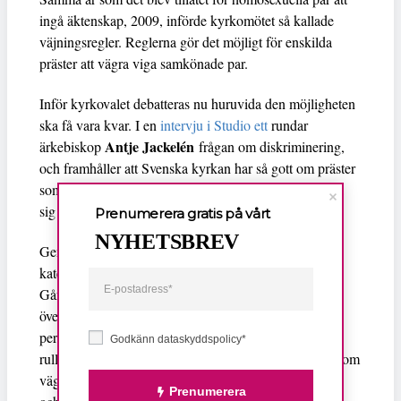
ingå äktenskap, 2009, införde kyrkomötet så kallade
väjningsregler. Reglerna gör det möjligt för enskilda
präster att vägra viga samkönade par.
Inför kyrkovalet debatteras nu huruvida den möjligheten
ska få vara kvar. I en
intervju i Studio ett
rundar
Antje Jackelén
ärkebiskop
frågan om diskriminering,
och framhåller att Svenska kyrkan har så gott om präster
som viger samkönade par att inga som har rätt att gifta
sig blir nekade.
Prenumerera gratis på vårt
NYHETSBREV
Genom denna retorik osynliggör Jackelén att en hel
kategori av människor väljs bort, konstaterar Lars
Gårdfeldt i
podcasten Ingen hinner fram
. Han är
övertygad om att biskoparna inte skulle prästviga en
person som vägrar viga par där den ena är rom, sitter i
Godkänn dataskyddspolicy*
rullstol eller där en är svart och en vit. Men personer som
vägrar viga samkönade par kan fortfarande bli präster,
Prenumerera