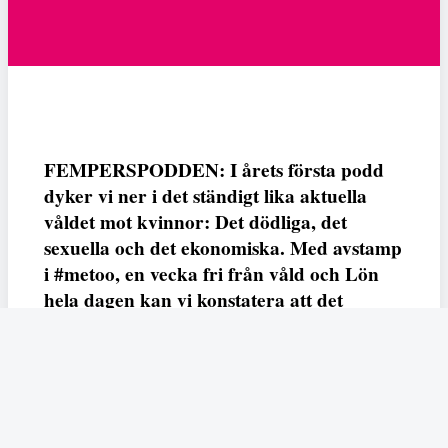
FEMPERSPODDEN: I årets första podd
dyker vi ner i det ständigt lika aktuella
våldet mot kvinnor: Det dödliga, det
sexuella och det ekonomiska. Med avstamp
i #metoo, en vecka fri från våld och Lön
hela dagen kan vi konstatera att det
varken saknas kunskap, data eller behov.
Vi efterlyser våldsprevention, ursäkter och
löneutjämnande åtgärder från såväl fack,
arbetsgivare och beslutsfattare.