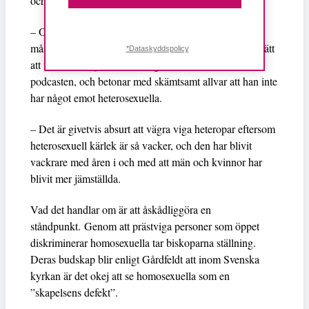
och biskoparna verkar alltså vilja fortsätta ha det så.
– Om biskoparna verkligen menar allvar med detta, så
måste det innebära att jag som homosexuell präst har rätt
*Dataskyddspolicy
att neka heteropar rakt av, säger Lars Gårdfeldt i
podcasten, och betonar med skämtsamt allvar att han inte
har något emot heterosexuella.
– Det är givetvis absurt att vägra viga heteropar eftersom
heterosexuell kärlek är så vacker, och den har blivit
vackrare med åren i och med att män och kvinnor har
blivit mer jämställda.
Vad det handlar om är att åskådliggöra en
ståndpunkt. Genom att prästviga personer som öppet
diskriminerar homosexuella tar biskoparna ställning.
Deras budskap blir enligt Gårdfeldt att inom Svenska
kyrkan är det okej att se homosexuella som en
”skapelsens defekt”.