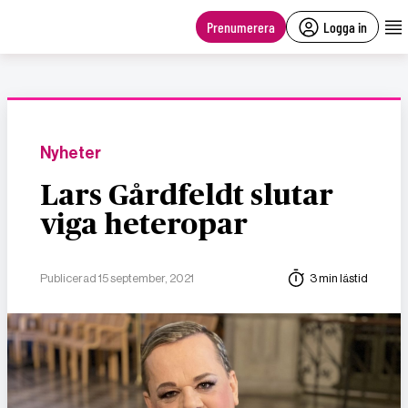
main
content
Prenumerera
Logga in
Nyheter
Lars Gårdfeldt slutar
viga heteropar
Publicerad 15 september, 2021
3 min lästid