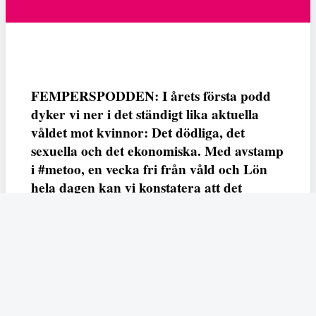
FEMPERSPODDEN: I årets första podd
dyker vi ner i det ständigt lika aktuella
våldet mot kvinnor: Det dödliga, det
sexuella och det ekonomiska. Med avstamp
i #metoo, en vecka fri från våld och Lön
hela dagen kan vi konstatera att det
varken saknas kunskap, data eller behov.
Vi efterlyser våldsprevention, ursäkter och
löneutjämnande åtgärder från såväl fack,
arbetsgivare och beslutsfattare.
Fempers
Fempers evenemang