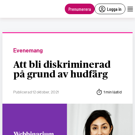
main
content
Prenumerera
Logga in
Evenemang
Att bli diskriminerad
på grund av hudfärg
Publicerad 12 oktober, 2021
1 min lästid