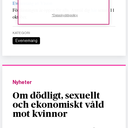
Evenemang av Vision
Föreläsningen är öppen för alla. Anmäl dig
här
senast 11
*Dataskyddspolicy
oktober.
KATEGORI
Evenemang
Nyheter
Om dödligt, sexuellt
och ekonomiskt våld
mot kvinnor