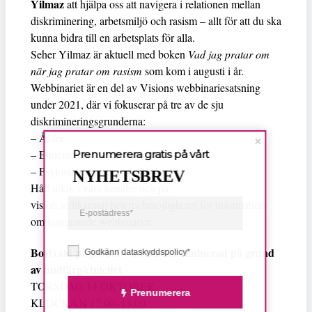
Yilmaz
att hjälpa oss att navigera i relationen mellan
diskriminering, arbetsmiljö och rasism – allt för att du ska
kunna bidra till en arbetsplats för alla.
Seher Yilmaz är aktuell med boken
Vad jag pratar om
när jag pratar om rasism
som kom i augusti i år.
Webbinariet är en del av Visions webbinariesatsning
under 2021, där vi fokuserar på tre av de sju
diskrimineringsgrunderna:
– Ålder
– Etnicitet
Prenumerera gratis på vårt
– Psykisk funktionsnedsättning
NYHETSBREV
Håll utkik i våra kanaler och på
vision.se/likarattigheterochmojligheter för information
om kommande webbinarier.
Bortvald på jobbet – att bli diskriminerad på grund
Godkänn dataskyddspolicy*
av hudfärg/etnicitet
TORSDAG 14 OKTOBER
Prenumerera
KLOCKAN 12:00–13:00