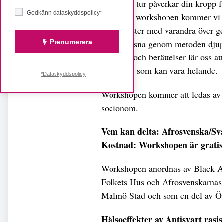
som i sin tur påverkar din kropp 
Godkänn dataskyddspolicy*
I den här workshopen kommer vi 
erfarenheter med varandra över g
Prenumerera
på att lyssna genom metoden djup
historier och berättelser lär oss 
strategier som kan vara helande.
*Dataskyddspolicy
Workshopen kommer att ledas a
socionom.
Vem kan delta: Afrosvenska/Sva
Kostnad: Workshopen är gratis
Workshopen anordnas av Black A
Folkets Hus och Afrosvenskarnas
Malmö Stad och som en del av 
Hälsoeffekter av Antisvart rasi