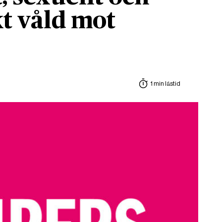
t våld mot
1 min lästid