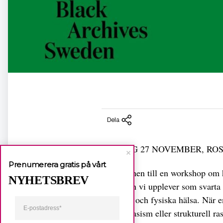
Dela
LÖRDAG 27 NOVEMBER, RO
Prenumerera gratis på vårt
Välkommen till en workshop om hu
NYHETSBREV
Rasismen vi upplever som svarta 
psykiska och fysiska hälsa. När e
vardagsrasism eller strukturell r