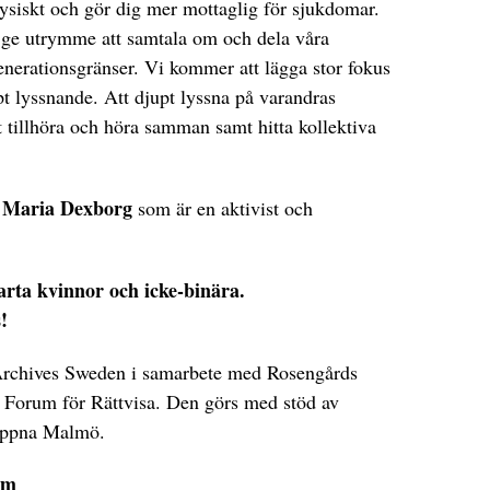
fysiskt och gör dig mer mottaglig för sjukdomar.
ge utrymme att samtala om och dela våra
enerationsgränser. Vi kommer att lägga stor fokus
t lyssnande. Att djupt lyssna på varandras
att tillhöra och höra samman samt hitta kollektiva
Maria Dexborg
v
som är en aktivist och
rta kvinnor och icke-binära.
!
rchives Sweden i samarbete med Rosengårds
 Forum för Rättvisa. Den görs med stöd av
Öppna Malmö.
sm