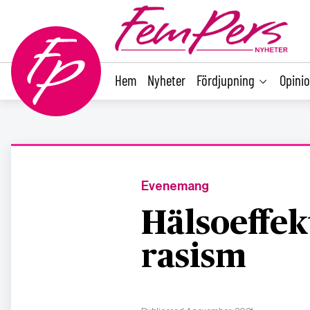
main
content
Hem
Nyheter
Fördjupning
Opini
Evenemang
Hälsoeffek
rasism