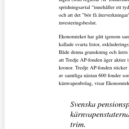
spridningsavtal “innehåller ett ty
och att det ”bör få återverkninga
investeringsbeslut.
Ekonomiekot har gått igenom sam
kallade svarta listor, exkluderin
Både denna granskning och årets 
att Tredje AP-fonden äger aktier 
kronor. Tredje AP-fonden sticker 
av samtliga nästan 600 fonder som 
kärnvapenbolag, visar Ekonomiek
Svenska pensionspe
kärnvapenstaterna
trim.