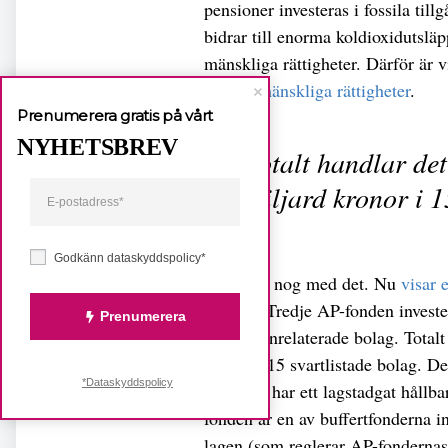
pensioner investeras i fossila til
bidrar till enorma koldioxidutslä
mänskliga rättigheter. Därför är 
råd för mänskliga rättigheter
.
Prenumerera gratis på vårt
NYHETSBREV
Totalt handlar de
miljard kronor i 1
Godkänn dataskyddspolicy*
Men inte nog med det. Nu
visar 
gjort att Tredje AP-fonden invest
Prenumerera
kärnvapenrelaterade bolag. Totalt
kronor i 15 svartlistade bolag. De
*Dataskyddspolicy
fonderna har ett lagstadgat hållb
fonden är en av buffertfonderna i
lagen (som reglerar AP-fondernas