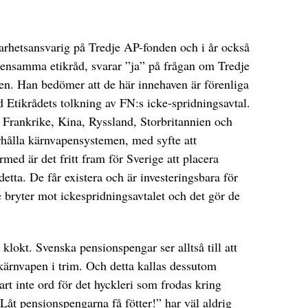
barhetsansvarig på Tredje AP-fonden och i år också
ensamma etikråd, svarar ”ja” på frågan om Tredje
en. Han bedömer att de här innehaven är förenliga
d Etikrådets tolkning av FN:s icke-spridningsavtal.
a Frankrike, Kina, Ryssland, Storbritannien och
rhålla kärnvapensystemen, med syfte att
rmed är det fritt fram för Sverige att placera
etta. De får existera och är investeringsbara för
 bryter mot ickespridningsavtalet och det gör de
 klokt. Svenska pensionspengar ser alltså till att
kärnvapen i trim. Och detta kallas dessutom
nart inte ord för det hyckleri som frodas kring
Låt pensionspengarna få fötter!” har väl aldrig