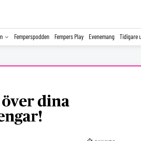
on
Femperspodden
Fempers Play
Evenemang
Tidigare 
 över dina
engar!