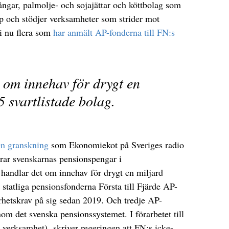
lgångar, palmolje- och sojajättar och köttbolag som
pp och stödjer verksamheter som strider mot
vi nu flera som
har anmält AP-fonderna till FN:s
t om innehav för drygt en
5 svartlistade bolag.
en granskning
som Ekonomiekot på Sveriges radio
erar svenskarnas pensionspengar i
 handlar det om innehav för drygt en miljard
 statliga pensionsfonderna Första till Fjärde AP-
arhetskrav på sig sedan 2019. Och tredje AP-
nom det svenska pensionssystemet. I förarbetet till
 verksamhet) skriver regeringen att FN:s icke-