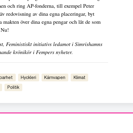
onen och ring AP-fonderna, till exempel Peter
räv redovisning av dina egna placeringar, byt
a makten över dina egna pengar och låt de som
. Nu!
, Feministiskt initiativs ledamot i Simrishamns
ande krönikör i Fempers nyheter.
llbarhet
hyckleri
kärnvapen
klimat
politik