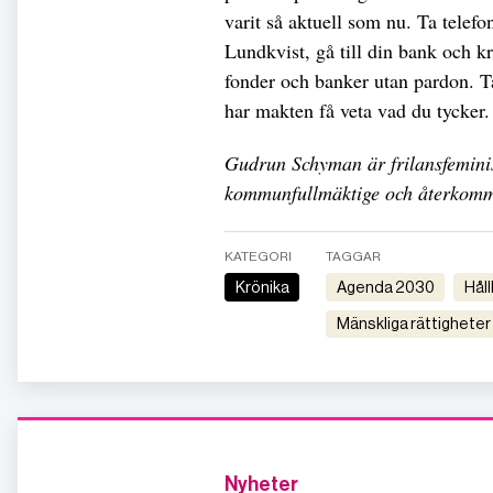
varit så aktuell som nu. Ta telef
Lundkvist, gå till din bank och k
fonder och banker utan pardon. T
har makten få veta vad du tycker
Gudrun Schyman är frilansfeminist
kommunfullmäktige och återkomm
KATEGORI
TAGGAR
Krönika
agenda 2030
hå
mänskliga rättigheter
Nyheter