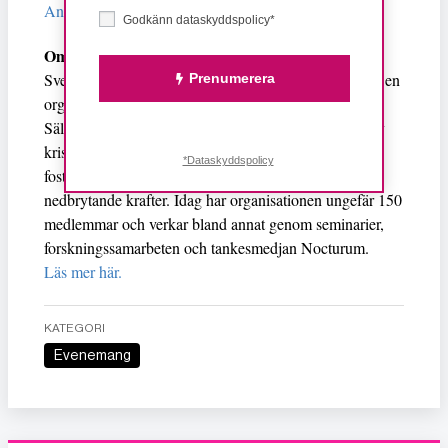
Anmälan gör du senast 2 december här
.
Godkänn dataskyddspolicy*
Om arrangören:
Svenska Sällskapet för Nykterhet och Folkbildning är en
Prenumerera
organisation som grundades den 11 april år 1837.
Sällskapet har till ändamål att i Sverige på grundval av
kristen livsåskådning arbeta för nykterhet och etisk
*Dataskyddspolicy
fostran och därmed motverka på individ och samhälle
nedbrytande krafter. Idag har organisationen ungefär 150
medlemmar och verkar bland annat genom seminarier,
forskningssamarbeten och tankesmedjan Nocturum.
Läs mer här.
KATEGORI
Evenemang