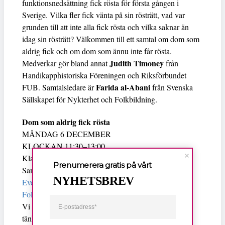
funktionsnedsättning fick rösta för första gången i
Sverige. Vilka fler fick vänta på sin rösträtt, vad var
grunden till att inte alla fick rösta och vilka saknar än
idag sin rösträtt? Välkommen till ett samtal om dom som
aldrig fick och om dom som ännu inte får rösta.
Judith Timoney
Medverkar gör bland annat
från
Handikapphistoriska Föreningen och Riksförbundet
Farida al-Abani
FUB. Samtalsledare är
från Svenska
Sällskapet för Nykterhet och Folkbildning.
Dom som aldrig fick rösta
MÅNDAG 6 DECEMBER
KLOCKAN 11:30–13:00
Klara södra kyrkogata 20
Prenumerera gratis på vårt
Samtalet sänds även live via Zoom och Facebook
NYHETSBREV
Evenemang av Svenska sällskapet för Nykterhet och
Folkbildning
Vi bjuder på lunch till dig som anmält dig och som
tänker vara på plats.