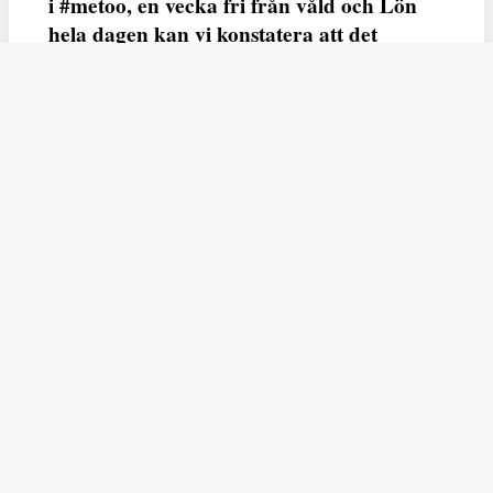
i #metoo, en vecka fri från våld och Lön
hela dagen kan vi konstatera att det
varken saknas kunskap, data eller behov.
Vi efterlyser våldsprevention, ursäkter och
löneutjämnande åtgärder från såväl fack,
arbetsgivare och beslutsfattare.
Fempers
Fempers evenemang
Dela