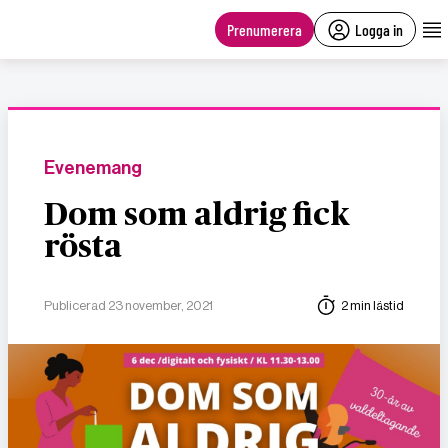
main
content
Prenumerera
Logga in
Evenemang
Dom som aldrig fick
rösta
Publicerad 23 november, 2021
2 min lästid