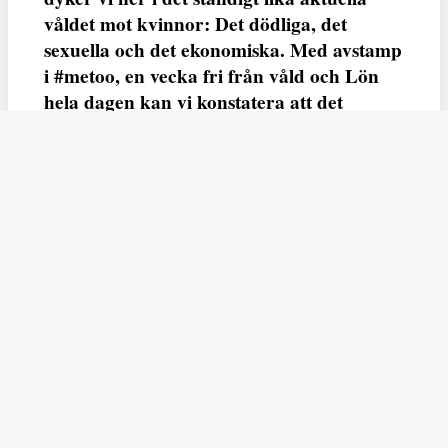
våldet mot kvinnor: Det dödliga, det
sexuella och det ekonomiska. Med avstamp
i #metoo, en vecka fri från våld och Lön
hela dagen kan vi konstatera att det
varken saknas kunskap, data eller behov.
Vi efterlyser våldsprevention, ursäkter och
löneutjämnande åtgärder från såväl fack,
arbetsgivare och beslutsfattare.
Fempers
Fempers evenemang
Dela