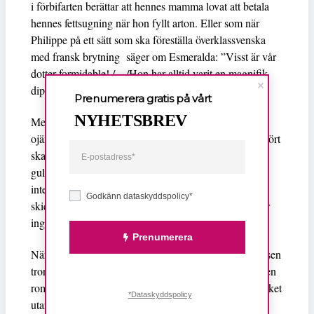
i förbifarten berättar att hennes mamma lovat att betala
hennes fettsugning när hon fyllt arton. Eller som när
Philippe på ett sätt som ska föreställa överklassvenska
med fransk brytning säger om Esmeralda: ”Visst är vår
dotter formidable! /…/Hon har alltid varit en magnifik
diplomat.”
Prenumerera gratis på vårt
NYHETSBREV
Men ibland är beskrivningarna av osäkerheten,
ojämlikheten och den förnedring den för med sig oerhört
skarpa. Skildringen av hur Sara väger varje ord på
guldvåg för att verka tillräckligt världsvan och
intellektuell, och hur Esmeralda med infernalisk
Godkänn dataskyddspolicy*
skicklighet blandar nålstick med ömhet och smicker är
inget mindre än plågsamt att läsa.
Prenumerera
När Sara blir förtjust i en av de ”snälla” killarna i klassen
tror en att det när allt kommer omkring ska sluta som en
romcom. Men Furumark tillrättalägger inte alltför mycket
*Dataskyddspolicy
utan lämnar tillräckligt många sår öppna och knutar