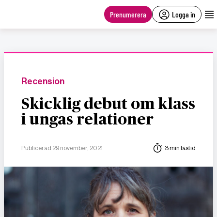
main
content
Prenumerera
Logga in
Recension
Skicklig debut om klass
i ungas relationer
Publicerad 29 november, 2021
3 min lästid