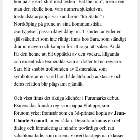
hon på sig en t-shirt med texten ”Eat the rich”, men även
utan den skulle hon, vars numera sjukskrivna
träslöjdslärarpappa var känd som ”trä-Stalin” i
Norrköping på grund av sina kommunistiska
övertygelser, passa riktigt dåligt in. T-shirten antyder en
självsäkerhet som inte riktigt finns hos Sara, som ständigt
drar in magen och kämpar för att säga rätt saker. Ändå
får den henne att bli upptäckt av den vackra, lillgamla
och excentriska Esmeralda som är dotter till en regissör.
Sara blir snabbt trollbunden av Esmeralda, som
symboliserar en värld hon både åtrår och äcklas av och
deras relation blir plågsamt ojämlik.
Och visst finns det riktiga klichéer i Furumarks debut.
Esmeraldas franska regissörspappa Philippe, som
Jean-
förutom yrket framstår som en 3d-printad kopia av
Claude Arnault
, är en sådan. Dessutom känns en del
dialog och formuleringar mindre trovärdiga och rätt
schablonartade, som när en av överklasstjejerna i klassen