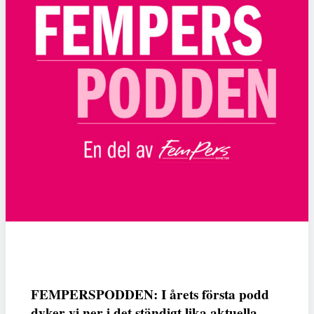
FEMPERSPODDEN: I årets första podd
dyker vi ner i det ständigt lika aktuella