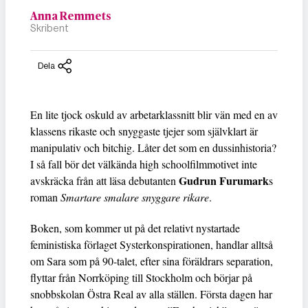
Anna Remmets
Skribent
Dela
En lite tjock oskuld av arbetarklassnitt blir vän med en av
klassens rikaste och snyggaste tjejer som självklart är
manipulativ och bitchig. Låter det som en dussinhistoria?
I så fall bör det välkända high schoolfilmmotivet inte
Gudrun Furumark
avskräcka från att läsa debutanten
s
roman
Smartare smalare snyggare rikare
.
Boken, som kommer ut på det relativt nystartade
feministiska förlaget Systerkonspirationen, handlar alltså
om Sara som på 90-talet, efter sina föräldrars separation,
flyttar från Norrköping till Stockholm och börjar på
snobbskolan Östra Real av alla ställen. Första dagen har